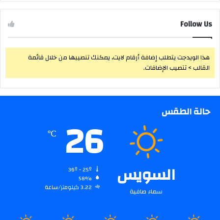
Follow Us
هذا الويدجت يتطلب إضافة أرقام لايت، يمكنك تنصيبها من خلال قائمة
القالب > تنصيب الإضافات.
حالة الطقس
26
℃
السويس
36º - 25º
58%
3.22 كيلومتر/ساعة
سماء صافية