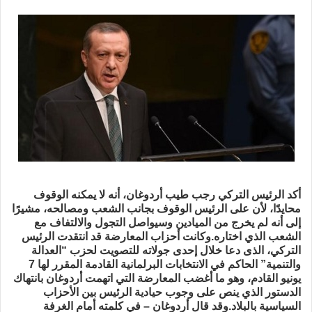
بريدا
إلكترونيا
أكد الرئيس التركي رجب طيب أردوغان، أنه لا يمكنه الوقوف
محايدًا، لأن على الرئيس الوقوف بجانب الشعب ومصالحه، مشيرًا
إلى أنه لم يخرج من الميادين وسيواصل التجول والالتفاف مع
الشعب الذي اختاره.وكانت أحزاب المعارضة قد انتقدت الرئيس
التركي، الذى دعا خلال إحدى جولاته للتصويت لحزب “العدالة
والتنمية” الحاكم في الانتخابات البرلمانية القادمة المقرر لها 7
يونيو القادم، وهو ما أغضب المعارضة التي اتهمت أردوغان بانتهاك
الدستور الذي ينص على وجوب حيادية الرئيس بين الأحزاب
السياسية بالبلاد.وقد قال أردوغان – في كلمته أمام الغرفة