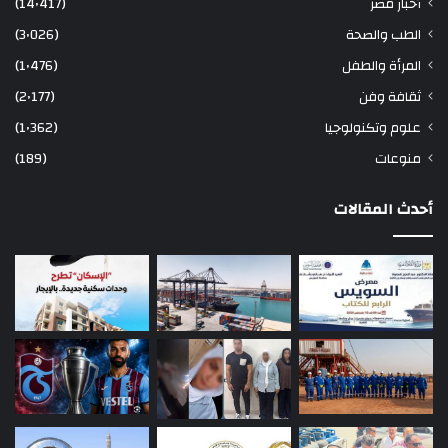
أخبار مصر
(14٬417)
الطب والصحة
(3٬026)
المرأة والطفل
(1٬476)
ثقافة وفن
(2٬177)
علوم وتكنولوجيا
(1٬362)
منوعات
(189)
أحدث المقالات