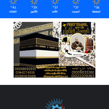
41
39
37
37
36
℃
℃
℃
℃
℃
الجمعة
السبت
الأحد
الأثنين
الثلاثاء