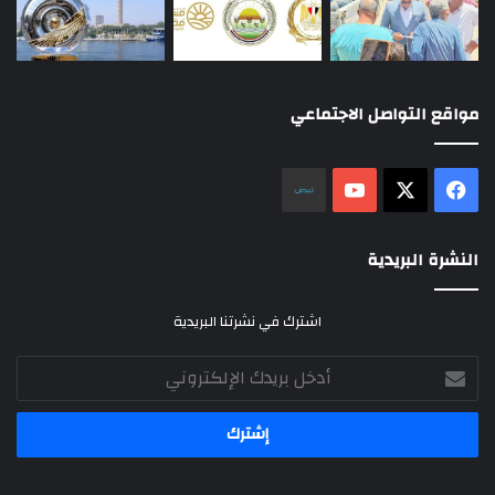
مواقع التواصل الاجتماعي
‫X
فيسبوك
‫YouTube
نلض
النشرة البريدية
اشترك في نشرتنا البريدية
أدخل
بريدك
الإلكتروني