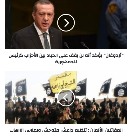
يؤكد
أنه
لن
يقف
على
الحياد
بين
الأحزاب
كرئيس
"أردوغان" يؤكد أنه لن يقف على الحياد بين الأحزاب كرئيس
للجمهورية
للجمهورية
المقاتلين
الألمان
:
تنظيم
داعش
متوحش
ويمارس
الإرهاب
حتى
مع
المقاتلين الألمان : تنظيم داعش متوحش ويمارس الإرهاب