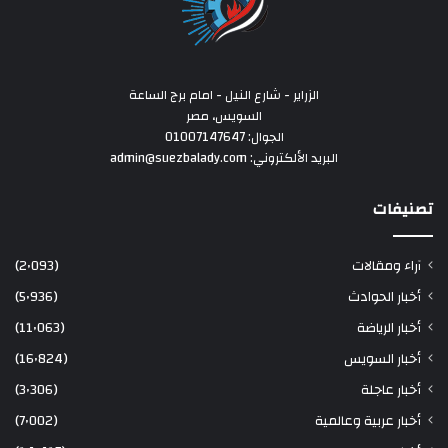
الزراير - شارع النيل - امام برج الساعة
السويس، مصر
الجوال: 01007147647
البريد الألكتروني: admin@suezbalady.com
تصنيفات
آراء ومقالات
(2٬093)
أخبار الحوادث
(5٬936)
أخبار الرياضة
(11٬063)
أخبار السويس
(16٬824)
أخبار عاجلة
(3٬306)
أخبار عربية وعالمية
(7٬002)