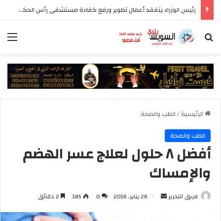
رئيس الوزراء يتفقد أعمال تطوير ورفع كفاءة مستشفى رأس الحكمة المركزي
بحث عن
الق
الرئيسية
/
الطب والصحة
الطب والصحة
أفضل ٨ حلول لعلاج عسر الهضم
والإمساك
أرسل
فريق التحرير
26 يناير، 2016
0
185
2 دقائق
بريدا
إلكترونيا