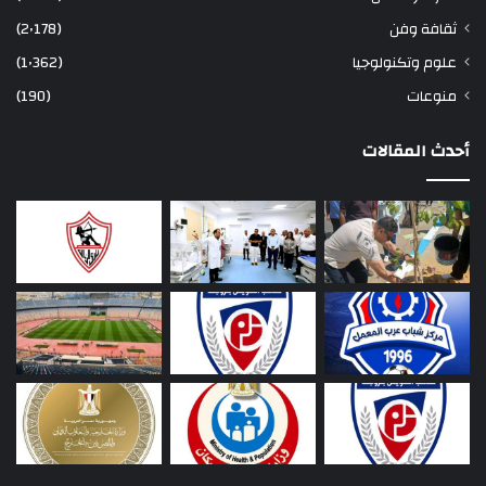
ثقافة وفن
(2٬178)
علوم وتكنولوجيا
(1٬362)
منوعات
(190)
أحدث المقالات