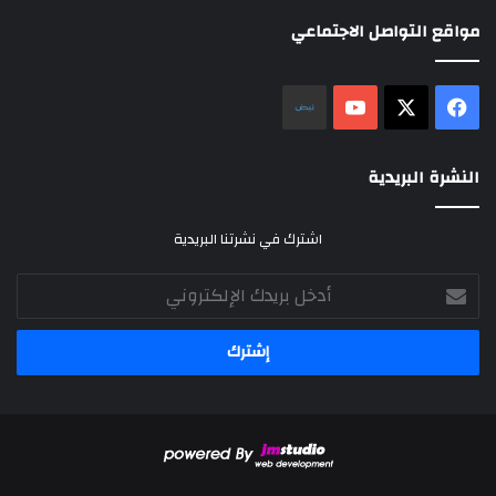
مواقع التواصل الاجتماعي
‫X
فيسبوك
‫YouTube
نلض
النشرة البريدية
اشترك في نشرتنا البريدية
أدخل
بريدك
الإلكتروني