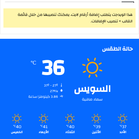
هذا الويدجت يتطلب إضافة أرقام لايت، يمكنك تنصيبها من خلال قائمة
القالب > تنصيب الإضافات.
حالة الطقس
36
℃
السويس
37º - 27º
27%
3.86 كيلومتر/ساعة
سماء صافية
40
41
40
39
37
℃
℃
℃
℃
℃
الأحد
الأثنين
الثلاثاء
الأربعاء
الخميس