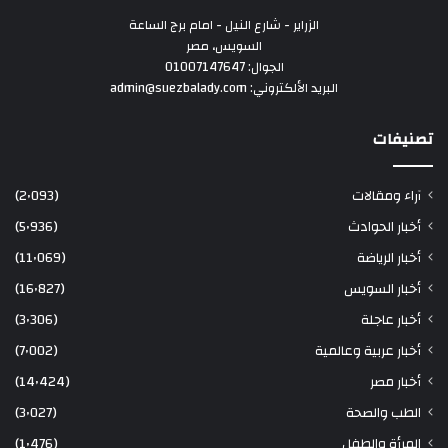
الزراير - شارع النيل - امام برج الساعة
السويس، مصر
الجوال: 01007147647
البريد الألكتروني: admin@suezbalady.com
تصنيفات
آراء ومقالات
(2٬093)
أخبار الحوادث
(5٬936)
أخبار الرياضة
(11٬069)
أخبار السويس
(16٬827)
أخبار عاجلة
(3٬306)
أخبار عربية وعالمية
(7٬002)
أخبار مصر
(14٬424)
الطب والصحة
(3٬027)
المرأة والطفل
(1٬476)