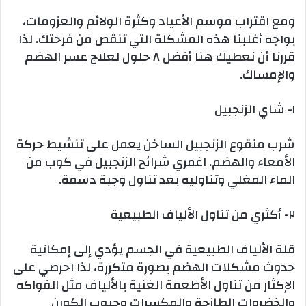
ومع اقتراب موسم الأعياد وكثرة الولائم والعزومات،
بواجه أغلبنا هذه المشكلة التي تنقص من فرحتك. لذا
قررنا أن نعطيك هنا أفضل ٨ حلول لعلاج عسر الهضم
والإمساك.
١- شاي الزنجبيل
شرب منقوع الزنجبيل الساخن يعمل على تنشيط حركة
الأمعاء والهضم. اغمري شرائح الزنجبيل في كوب من
الماء المغلي وتناوليه بعد تناول وجبة دسمة.
٢- أكثري من تناول الألياف الطبيعية
قلة الألياف الطبيعية في الجسم يؤدي إلى إمكانية
حدوث مشكلات الهضم بصورة متكررة، لذا احرصي على
الإكثار من تناول الأطعمة الغنية بالألياف مثل الفواكه
والخضروات الطازجة والمكسرات وحبوب الكورن