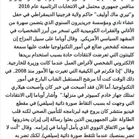
منافس جمهوري محتمل في الانتخابات الرئاسية عام 2016
و”تيري ماك أوليف” حاكم ولاية فرجينيا الديمقراطي في حفل
عشاء نادي ومؤسسة جريديرون السنوي الذي يتضمن سهرة من
الأغاني والفقرات الكوميدية التي تسخر من أبرز الشخصيات في
المشهد السياسي الأمريكي. وقال أوباما على سبيل المزاح إن
سمعته كشخص ضالع في أمور التكنولوجيا طغت عليها سمعة
كلينتون التي تعرضت لانتقادات حادة بسبب استخدام بريدها
الالكتروني الشخصي لأغراض العمل عندما كانت وزيرة للخارجية.
وقال “إذا فكرتم في الكيفية التي تغيرت بها الأمور منذ 2008.. في
ذلك الوقت كنت أنا مرشح المستقبل الشاب البارع في أمور
التكنولوجيا. أما الآن فقد أصبحت في خبر كان وأصبحت هيلاري
تمتلك جهاز خادم كمبيوتر في منزلها.” وأشار أوباما إلى الانتقادات
التي وجهت له بسبب التقاط صورة ذاتية (سيلفي) في مقطع
فيديو منتشر كان يروج فيه لبرنامجه للتأمين الصحي لكنه قلب
الطاولة على الجمهوريين الذين بعثوا رسالة إلى إيران يحذرونها
فيها من الاتفاق النووي الذي يأمل أوباما في إبرامه. وقال “أنت لا
تضر بمنصبك عندما تلتقط صورة ذاتية (سيلفي). لكنك تضر به