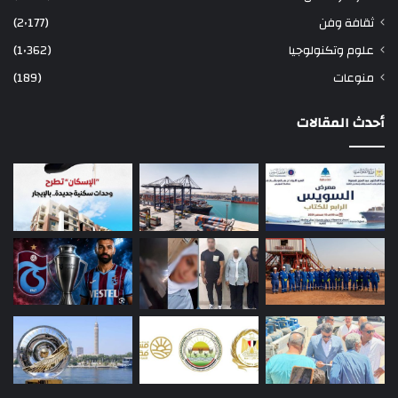
ثقافة وفن
(2٬177)
علوم وتكنولوجيا
(1٬362)
منوعات
(189)
أحدث المقالات