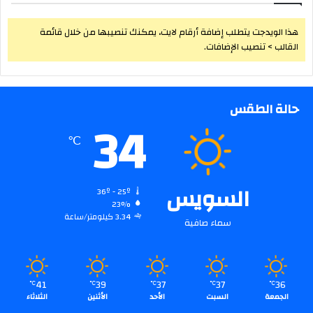
هذا الويدجت يتطلب إضافة أرقام لايت، يمكنك تنصيبها من خلال قائمة
القالب > تنصيب الإضافات.
حالة الطقس
34
℃
السويس
36º - 25º
23%
3.34 كيلومتر/ساعة
سماء صافية
41
39
37
37
36
℃
℃
℃
℃
℃
الجمعة
السبت
الأحد
الأثنين
الثلاثاء