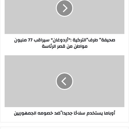
سيراقب
77
مليون
مواطن
من
قصر
الرئاسة
صحيفة” طرف”التركية :"أردوغان" سيراقب 77 مليون
مواطن من قصر الرئاسة
أوباما
يستخدم
سلاحًا
جديدا
ًضد
خصومه
الجمهوريين
أوباما يستخدم سلاحًا جديدا ًضد خصومه الجمهوريين