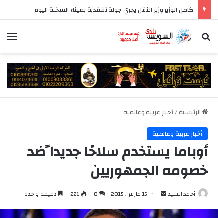
كامل الوزير وزير النقل يجري جولة تفقدية بميناء السخنة اليوم
بحث عن
الق
الرئيسية
/
أخبار عربية وعالمية
أخبار عربية وعالمية
أوباما يستخدم سلاحًا جديدا ًضد
خصومه الجمهوريين
أرسل
أحمد السيد
15 مارس، 2015
0
221
دقيقة واحدة
بريدا
إلكترونيا