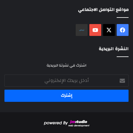
مواقع التواصل الاجتماعي
‫X
فيسبوك
‫YouTube
نلض
النشرة البريدية
اشترك في نشرتنا البريدية
أدخل
بريدك
الإلكتروني