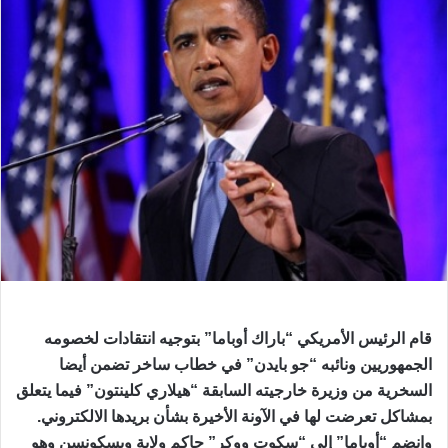
قام الرئيس الأمريكي “باراك أوباما” بتوجيه انتقادات لخصومه
الجمهوريين ونائبه “جو بايدن” في خطاب ساخر تضمن أيضا
السخرية من وزيرة خارجيته السابقة “هيلاري كلينتون” فيما يتعلق
بمشاكل تعرضت لها في الآونة الأخيرة بشأن بريدها الالكتروني.
وانضم “أوباما” إلى “سكوت ووكر” حاكم ولاية ويسكونسن وهو