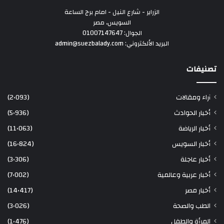
الزراير - شارع النيل - امام برج الساعة
السويس، مصر
الجوال: 01007147647
البريد الألكتروني: admin@suezbalady.com
تصنيفات
آراء ومقالات
(2٬093)
أخبار الحوادث
(5٬936)
أخبار الرياضة
(11٬063)
أخبار السويس
(16٬824)
أخبار عاجلة
(3٬306)
أخبار عربية وعالمية
(7٬002)
أخبار مصر
(14٬417)
الطب والصحة
(3٬026)
المرأة والطفل
(1٬476)