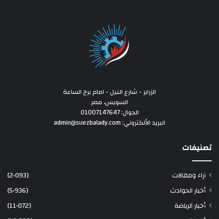
الزراير - شارع النيل - امام برج الساعة
السويس، مصر
الجوال: 01007147647
البريد الألكتروني: admin@suezbalady.com
تصنيفات
آراء ومقالات
(2٬093)
أخبار الحوادث
(5٬936)
أخبار الرياضة
(11٬072)