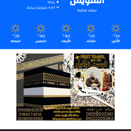
السويس
75%
4.47 كيلومتر/ساعة
سماء صافية
39
40
40
39
39
℃
℃
℃
℃
℃
الأثنين
الثلاثاء
الأربعاء
الخميس
الجمعة