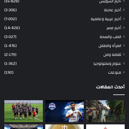
أخبار السويس
(16٬828)
أخبار عاجلة
(3٬306)
أخبار عربية وعالمية
(7٬002)
أخبار مصر
(14٬426)
الطب والصحة
(3٬027)
المرأة والطفل
(1٬476)
ثقافة وفن
(2٬179)
علوم وتكنولوجيا
(1٬362)
منوعات
(190)
أحدث المقالات