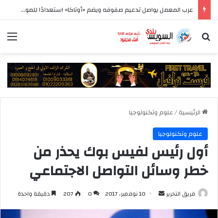
الأهلي يواصل تحضيراته في إسبانيا قبل مواجهة برشلونة وانطلاق الدوري
بحث عن
الق
الرئيسية
/
علوم وتكنولوجيا
علوم وتكنولوجيا
أول رئيس لفيس بوك يحذر من
خطر وسائل التواصل الاجتماعي
أرسل
فريق التحرير
10 نوفمبر، 2017
0
207
دقيقة واحدة
بريدا
إلكترونيا