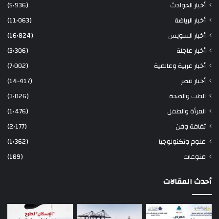
أخبار الحوادث
(5٬936)
أخبار الرياضة
(11٬063)
أخبار السويس
(16٬824)
أخبار عاجلة
(3٬306)
أخبار عربية وعالمية
(7٬002)
أخبار مصر
(14٬417)
الطب والصحة
(3٬026)
المرأة والطفل
(1٬476)
ثقافة وفن
(2٬177)
علوم وتكنولوجيا
(1٬362)
منوعات
(189)
أحدث المقالات