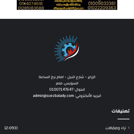
الزراير - شارع النيل - امام برج الساعة
السويس، مصر
الجوال: 01007147647
البريد الألكتروني: admin@suezbalady.com
تصنيفات
آراء ومقالات
(2٬093)