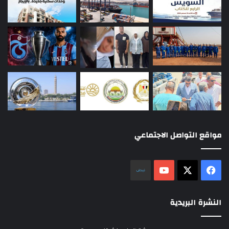
مواقع التواصل الاجتماعي
‫X
فيسبوك
‫YouTube
نلض
النشرة البريدية