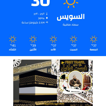
30
السويس
37º - 25º
36%
2.64 كيلومتر/ساعة
سماء صافية
41
39
37
37
37
℃
℃
℃
℃
℃
الجمعة
السبت
الأحد
الأثنين
الثلاثاء