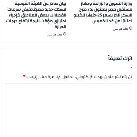
وزارة التموين و الزراعة وجهاز
بيان صادر عن الهيئة القومية
مستقبل مصر يعلنون بدء طرح
لسكك حديد مصر:تخفيض سرعات
السكر الحر بسعر 25 جنيهًا للكيلو
القطارات ببعض المناطق كإجراء
اعتبارًا من غد الخميس
احترازي مؤقت نتيجة ارتفاع درجات
الحرارة
منذ يومين
منذ يومين
اترك تعليقاً
لن يتم نشر عنوان بريدك الإلكتروني.
الحقول الإلزامية مشار إليها بـ
*
ا
ل
ت
ع
ل
ي