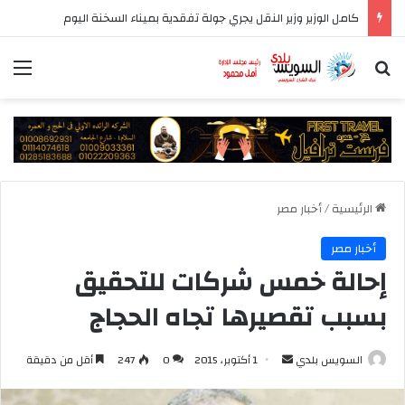
كامل الوزير وزير النقل يجري جولة تفقدية بميناء السخنة اليوم
بحث عن
الق
الرئيسية
/
أخبار مصر
أخبار مصر
إحالة خمس شركات للتحقيق
بسبب تقصيرها تجاه الحجاج
أرسل
السويس بلدي
1 أكتوبر، 2015
0
247
أقل من دقيقة
بريدا
إلكترونيا