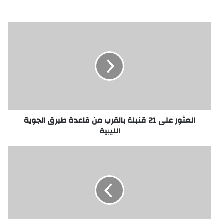
العثور
على
21
قنبلة
بالقرب
من
قاعدة
طبرق
الجوية
الليبية
العثور على 21 قنبلة بالقرب من قاعدة طبرق الجوية
الليبية
إحباط
هجوم
ارهابي
فى
استراليا