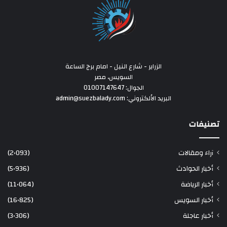
الزراير - شارع النيل - امام برج الساعة
السويس، مصر
الجوال: 01007147647
البريد الألكتروني: admin@suezbalady.com
تصنيفات
آراء ومقالات
(2٬093)
أخبار الحوادث
(5٬936)
أخبار الرياضة
(11٬064)
أخبار السويس
(16٬825)
أخبار عاجلة
(3٬306)