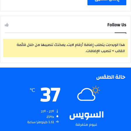
Follow Us
هذا الويدجت يتطلب إضافة أرقام لايت، يمكنك تنصيبها من خلال قائمة
القالب > تنصيب الإضافات.
حالة الطقس
37
℃
السويس
37º - 27º
21%
1.51 كيلومتر/ساعة
غيوم متفرقة