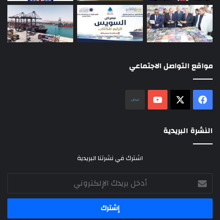
مواقع التواصل الاجتماعي
‫X
فيسبوك
‫YouTube
نلض
النشرة البريدية
اشترك في نشرتنا البريدية
أدخل
بريدك
الإلكتروني