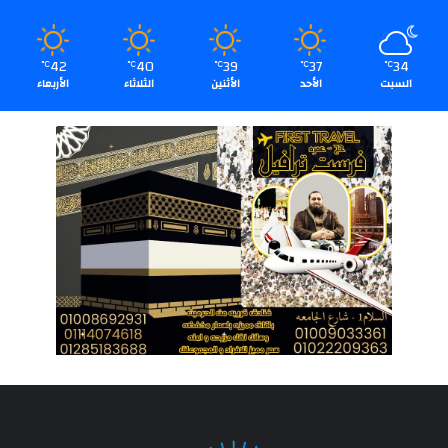
42
40
39
37
34
℃
℃
℃
℃
℃
السبت
الأحد
الأثنين
الثلاثاء
الأربعاء