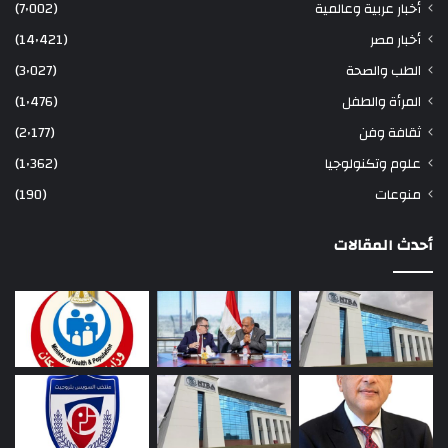
أخبار عربية وعالمية
(7٬002)
أخبار مصر
(14٬421)
الطب والصحة
(3٬027)
المرأة والطفل
(1٬476)
ثقافة وفن
(2٬177)
علوم وتكنولوجيا
(1٬362)
منوعات
(190)
أحدث المقالات