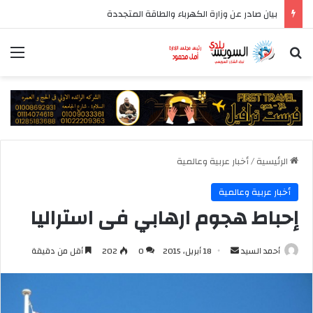
بيان صادر عن وزارة الكهرباء والطاقة المتجددة
بحث عن
الق
الرئيسية
/
أخبار عربية وعالمية
أخبار عربية وعالمية
إحباط هجوم ارهابي فى استراليا
أرسل
أحمد السيد
18 أبريل، 2015
0
202
أقل من دقيقة
بريدا
إلكترونيا