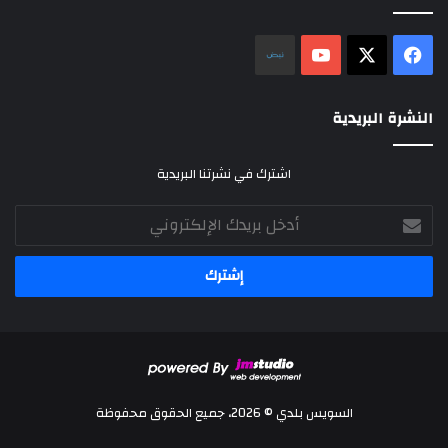
‫X
فيسبوك
‫YouTube
نلض
النشرة البريدية
اشترك في نشرتنا البريدية
أدخل
بريدك
الإلكتروني
السويس بلدي © 2026، جميع الحقوق محفوظة