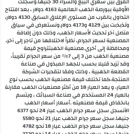
الفرق بين سعري البيع والشراء 30 جنيهاً.وسجلت
الأوقية ببورصة الذهب العالمية 4163 دولار ، بعد افتتاح
التداول بالقرب من مستوى الإغلاق السابق 4130 دولار،
وتذبذبت بين 4129 و4173 دولار.ونستعرض في سياق
متصل آخر تحديث لأسعار الذهب، وذلك دون إضافة
المصنعية لسعر الجرام، نظراً لاختلافها من تاجر إلى آخر،
ومحافظة إلى أخرى.مصنعية الذهبتتراوح قيمة
مصنعية الذهب من 3 إلى 7% من سعر الجرام تقريباً،
وقد تزيد قليلا بحسب للجهد المبذول في صناعة
القطعة الذهبية ، وذلك وفقا لتقديرات الشركة
المنتجة.كما تختلف قيمة مصنعية الذهب بحسب نوع
العيار، و يعد العيار 18 من أكثر مصنعيات الذهب مقارنة
بالعيار 24 المستخدم في صناعة السبائك ، ويتسم
بانخفاض قيمة مصنعيته .أسعار أسعار الذهب
الآنسجل سجل سعر جرام الذهب عيار 24 نحو 6377
جنيها.سجل سعر جرام الذهب عيار 21 نحو 5580
جنيها.سجل سعر جرام الذهب عيار 18 نحو 4782
جنيها.سجل سعر جرام الذهب عيار 14 نحو 3720