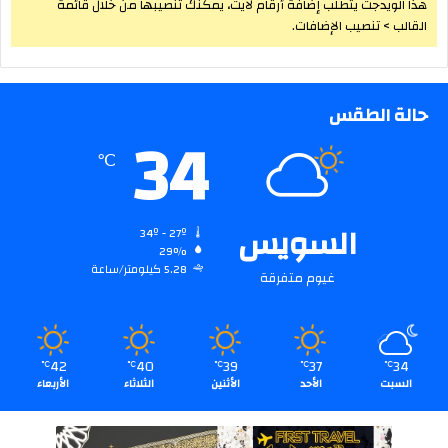
هذا الويدجت يتطلب إضافة أرقام لايت، يمكنك تنصيبها من خلال قائمة
القالب > تنصيب الإضافات.
حالة الطقس
34
℃
السويس
34º - 27º
29%
5.28 كيلومتر/ساعة
غيوم متفرقة
42
40
39
37
34
℃
℃
℃
℃
℃
السبت
الأحد
الأثنين
الثلاثاء
الأربعاء