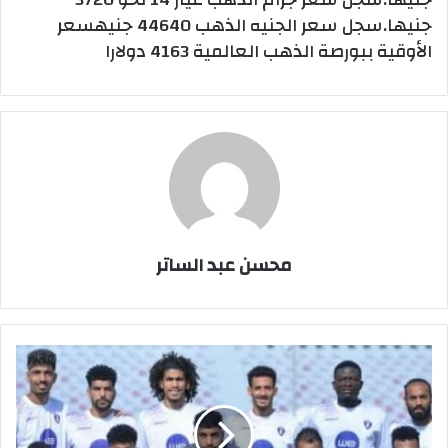
جنيها.سجل سعر الجنيه الذهب 44640 جنيهسعر
الأوقية ببورصة الذهب العالمية 4163 دولارا
محسن عبد الساتر
مواعيد
مباريات
الجولة
الـ14
من