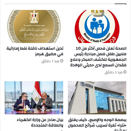
الصحة تعلن فحص أكثر من 10
تدين استهداف ناقلة نفط إماراتية
ملايين طفل ضمن مبادرة رئيس
في مضيق هرمز
الجمهورية للكشف المبكر وعلاج
منذ 7 دقائق
فقدان السمع لدى حديثي الولادة
منذ 3 دقائق
ببصمة الوجه والإصبع.. كيف يغلق
بيان صادر عن وزارة الكهرباء
«نترا» ثغرة تسريب شرائح المحمول
والطاقة المتجددة
نهائيا؟