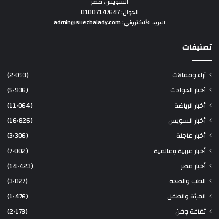
السويس، مصر
الجوال: 01007147647
البريد الألكتروني: admin@suezbalady.com
تصنيفات
آراء ومقالات
(2٬093)
أخبار الحوادث
(5٬936)
أخبار الرياضة
(11٬064)
أخبار السويس
(16٬826)
أخبار عاجلة
(3٬306)
أخبار عربية وعالمية
(7٬002)
أخبار مصر
(14٬423)
الطب والصحة
(3٬027)
المرأة والطفل
(1٬476)
ثقافة وفن
(2٬178)