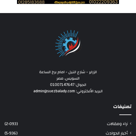
الزراير - شارع النيل - امام برج الساعة
السويس، مصر
الجوال: 01007147647
البريد الألكتروني: admin@suezbalady.com
تصنيفات
آراء ومقالات
(2٬093)
أخبار الحوادث
(5٬936)