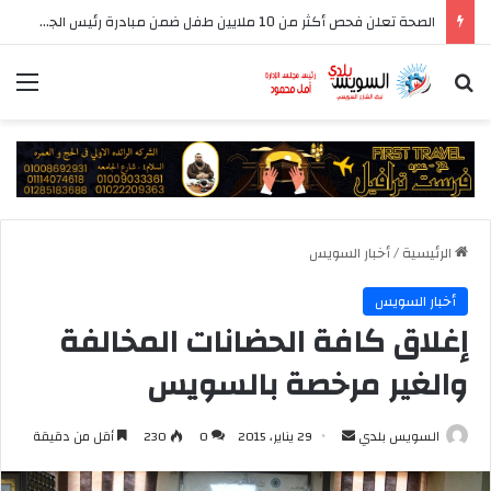
الصحة تعلن فحص أكثر من 10 ملايين طفل ضمن مبادرة رئيس الجمهورية للكشف المبكر وعلاج فقدان السمع لدى حديثي الولادة
بحث عن
الق
الرئيسية
/
أخبار السويس
أخبار السويس
إغلاق كافة الحضانات المخالفة
والغير مرخصة بالسويس
أرسل
السويس بلدي
29 يناير، 2015
0
230
أقل من دقيقة
بريدا
إلكترونيا