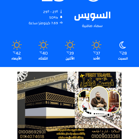
السويس
29º - 27º
50%
7.69 كيلومتر/ساعة
سماء صافية
42
40
39
37
28
℃
℃
℃
℃
℃
السبت
الأحد
الأثنين
الثلاثاء
الأربعاء