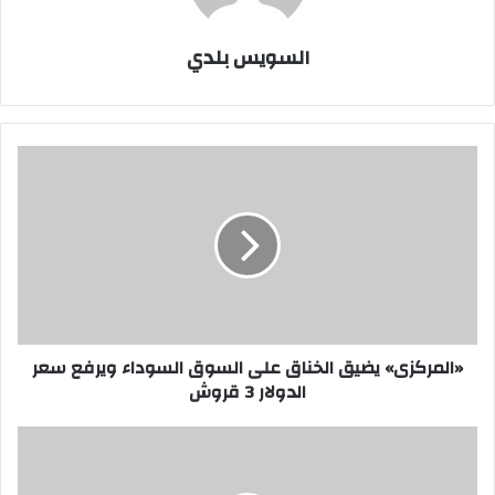
السويس بلدي
«المركزى»
يضيق
الخناق
على
السوق
السوداء
ويرفع
سعر
الدولار
3
«المركزى» يضيق الخناق على السوق السوداء ويرفع سعر
قروش
الدولار 3 قروش
إغلاق
كافة
الحضانات