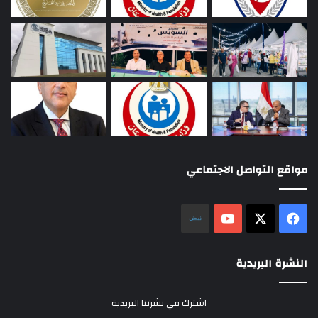
مواقع التواصل الاجتماعي
‫X
فيسبوك
‫YouTube
نلض
النشرة البريدية
اشترك في نشرتنا البريدية