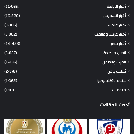
أخبار الرياضة
(11٬065)
أخبار السويس
(16٬826)
أخبار عاجلة
(3٬306)
أخبار عربية وعالمية
(7٬002)
أخبار مصر
(14٬423)
الطب والصحة
(3٬027)
المرأة والطفل
(1٬476)
ثقافة وفن
(2٬178)
علوم وتكنولوجيا
(1٬362)
منوعات
(190)
أحدث المقالات