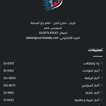
الزراير - شارع النيل - امام برج الساعة
السويس، مصر
الجوال: 01007147647
البريد الألكتروني: admin@suezbalady.com
تصنيفات
آراء ومقالات
(2٬093)
أخبار الحوادث
(5٬936)
أخبار الرياضة
(11٬069)
أخبار السويس
(16٬827)
أخبار عاجلة
(3٬306)
أخبار عربية وعالمية
(7٬002)