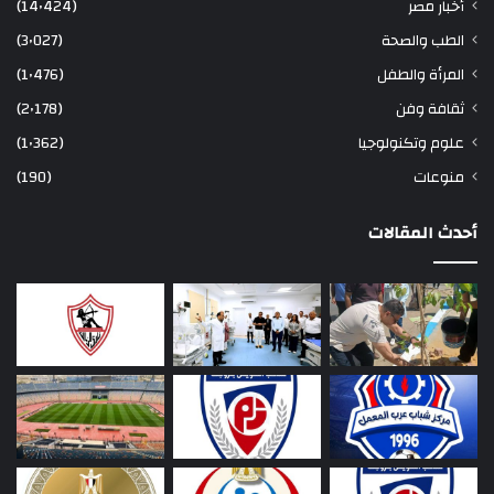
أخبار مصر
(14٬424)
الطب والصحة
(3٬027)
المرأة والطفل
(1٬476)
ثقافة وفن
(2٬178)
علوم وتكنولوجيا
(1٬362)
منوعات
(190)
أحدث المقالات