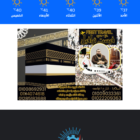
40
41
40
39
37
℃
℃
℃
℃
℃
الأحد
الأثنين
الثلاثاء
الأربعاء
الخميس