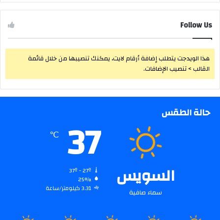
Follow Us
هذا الويدجت يتطلب إضافة أرقام لايت، يمكنك تنصيبها من خلال قائمة
القالب > تنصيب الإضافات.
حالة الطقس
37
℃
السويس
37º - 27º
25%
3.31 كيلومتر/ساعة
سماء صافية