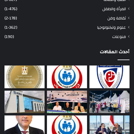
المرأة والطفل
(1٬476)
ثقافة وفن
(2٬178)
علوم وتكنولوجيا
(1٬362)
منوعات
(190)
أحدث المقالات