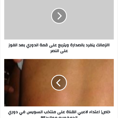
ينفرد
بالصدارة
ويتربع
على
قمة
الدوري
بعد
الفوز
على
االزمالك ينفرد بالصدارة ويتربع على قمة الدوري بعد الفوز
النصر
على النصر
خاص|
اعتداء
لاعبي
القناة
على
منتخب
السويس
في
دوري
الجمهوريه
خاص| اعتداء لاعبي القناة على منتخب السويس في دوري
مواليد95
الجمهوريه مواليد95