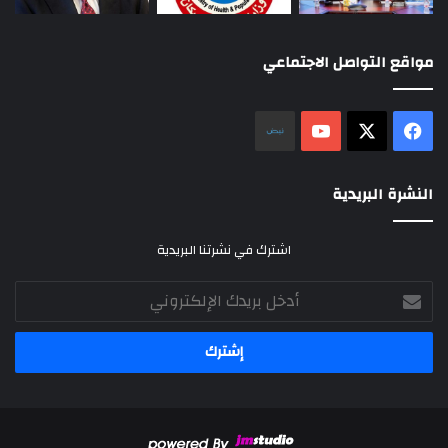
مواقع التواصل الاجتماعي
‫X
فيسبوك
‫YouTube
نلض
النشرة البريدية
اشترك في نشرتنا البريدية
أدخل
بريدك
الإلكتروني