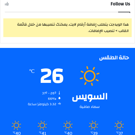
Follow Us
هذا الويدجت يتطلب إضافة أرقام لايت، يمكنك تنصيبها من خلال قائمة
القالب > تنصيب الإضافات.
حالة الطقس
26
℃
السويس
37º - 26º
66%
3.32 كيلومتر/ساعة
سماء صافية
40
41
40
39
37
℃
℃
℃
℃
℃