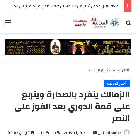
الصحة تعلن فحص أكثر من 10 ملايين طفل ضمن مبادرة رئيس الجمهورية للكشف المبكر وعلاج فقدان السمع لدى حديثي الولادة
بحث عن
الق
الرئيسية
/
أخبار الرياضة
أخبار الرياضة
االزمالك ينفرد بالصدارة ويتربع
على قمة الدوري بعد الفوز على
النصر
أرسل
محمود ابو الليل
2 فبراير، 2015
0
214
أقل من دقيقة