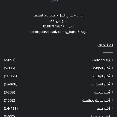
الزراير - شارع النيل - امام برج الساعة
السويس، مصر
الجوال: 01007147647
البريد الألكتروني: admin@suezbalady.com
تصنيفات
آراء ومقالات
(2٬093)
أخبار الحوادث
(5٬936)
أخبار الرياضة
(11٬065)
أخبار السويس
(16٬826)
أخبار عاجلة
(3٬306)
أخبار عربية وعالمية
(7٬002)
أخبار مصر
(14٬423)
الطب والصحة
(3٬027)