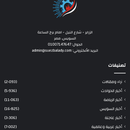
الزراير - شارع النيل - امام برج الساعة
السويس، مصر
الجوال: 01007147647
البريد الألكتروني: admin@suezbalady.com
تصنيفات
آراء ومقالات
(2٬093)
أخبار الحوادث
(5٬936)
أخبار الرياضة
(11٬063)
أخبار السويس
(16٬825)
أخبار عاجلة
(3٬306)
أخبار عربية وعالمية
(7٬002)