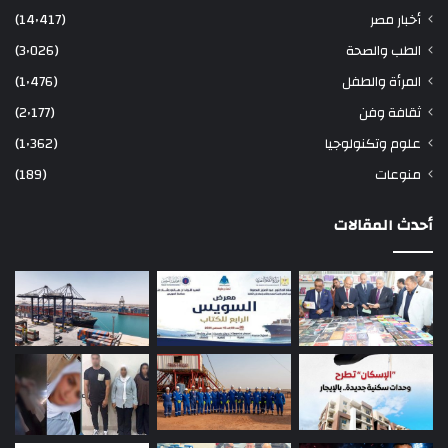
أخبار مصر
(14٬417)
الطب والصحة
(3٬026)
المرأة والطفل
(1٬476)
ثقافة وفن
(2٬177)
علوم وتكنولوجيا
(1٬362)
منوعات
(189)
أحدث المقالات