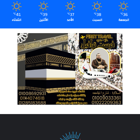
41
39
37
38
36
℃
℃
℃
℃
℃
الجمعة
السبت
الأحد
الأثنين
الثلاثاء