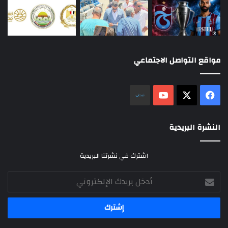
مواقع التواصل الاجتماعي
‫X
فيسبوك
‫YouTube
نلض
النشرة البريدية
اشترك في نشرتنا البريدية
أدخل
بريدك
الإلكتروني