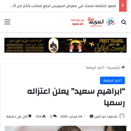
قصور الثقافة تشارك في معرض السويس الرابع للكتاب بأكثر من 250 عنوانا وببرنامج فني عبر المسرح المتنقل
بحث عن
الق
الرئيسية
/
أخبار الرياضة
أخبار الرياضة
“ابراهيم سعيد” يعلن اعتزاله
رسميا
أرسل
محمود ابو الليل
14 فبراير، 2015
0
219
أقل من دقيقة
بريدا
إلكترونيا