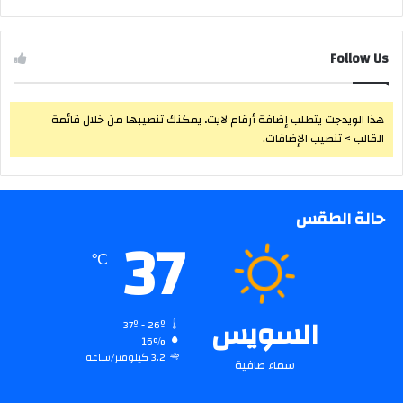
Follow Us
هذا الويدجت يتطلب إضافة أرقام لايت، يمكنك تنصيبها من خلال قائمة
القالب > تنصيب الإضافات.
حالة الطقس
37
℃
السويس
37º - 26º
16%
3.2 كيلومتر/ساعة
سماء صافية