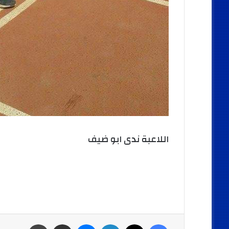
اللاعبة ندى ابو ضيف
فيسبوك
‫X
لينكدإن
ماسنجر
مشاركة عبر البريد
طباعة