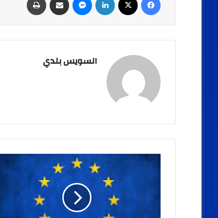
السويس بلدي
الاتحاد
الاوربى
:
اليونان
فشلت
فى