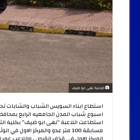
اللاعبة نهى ابو ضيف
استطاع ابناء السويس الشباب والشابات تحق
اسبوع شباب المدن الجامعيه الرابع بمحافظ
استطاعت اللاعبة “نهى ابو ضيف” بكلية الت
مسابقة 100 متر عدو والمركز الاول
المركز الاول في قذف القرص ، واللاعب عمر ا