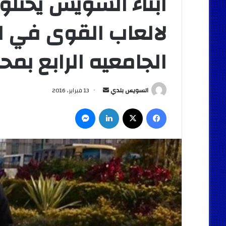
ابناء السويس يحتلون
لالعاب القوى في ا
الجامعيه الرابع بم
أرسل
السويس بلدي
13 فبراير، 2016
بريدا
فيسبوك
‫X
لينكدإن
ماسنجر
إلكترونيا