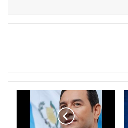
رئيس
جواتيمالا
يخصص
نصف
راتبه
للفقراء