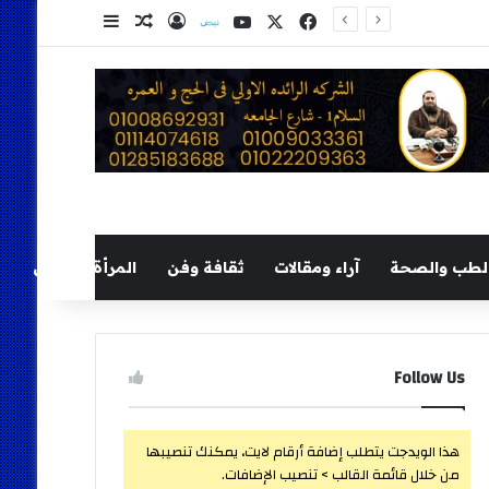
‫X
فيسبوك
‫YouTube
نلض
تسجيل الدخول
مقال عشوائي
إضافة عمود ج
لطب والصحة
آراء ومقالات
ثقافة وفن
المرأة والطفل
Follow Us
هذا الويدجت يتطلب إضافة أرقام لايت، يمكنك تنصيبها
من خلال قائمة القالب > تنصيب الإضافات.