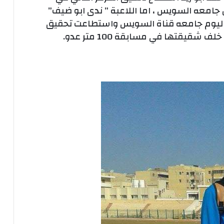
جامعه السويس ، اما اللاعبة ” ندى ابو ضيف”
 اليوم جامعه قناة السويس واستطاعت تحقيق