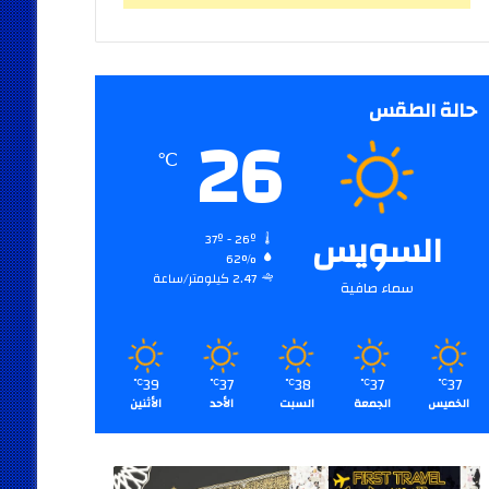
حالة الطقس
26
℃
السويس
37º - 26º
62%
2.47 كيلومتر/ساعة
سماء صافية
39
37
38
37
37
℃
℃
℃
℃
℃
الخميس
الجمعة
السبت
الأحد
الأثنين