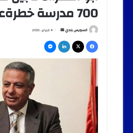
700 مدرسة خطرةعلى حياة الطلاب
أرسل
السويس بلدي
4 فبراير، 2015
بريدا
فيسبوك
‫X
لينكدإن
ماسنجر
إلكترونيا