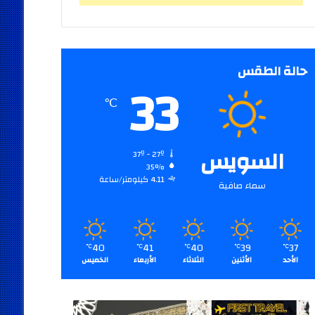
حالة الطقس
33
℃
السويس
37º - 27º
35%
4.11 كيلومتر/ساعة
سماء صافية
40
41
40
39
37
℃
℃
℃
℃
℃
الأحد
الأثنين
الثلاثاء
الأربعاء
الخميس