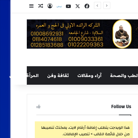
‫X
فيسبوك
‫YouTube
نلض
تسجيل الدخول
مقال عشوائي
إضافة عمود ج
لطب والصحة
آراء ومقالات
ثقافة وفن
المرأة والطفل
Follow Us
هذا الويدجت يتطلب إضافة أرقام لايت، يمكنك تنصيبها
من خلال قائمة القالب > تنصيب الإضافات.