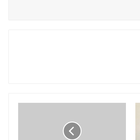
استعدادات
في
الزمالك
لاستقبال
البرتغالي
فيريرا