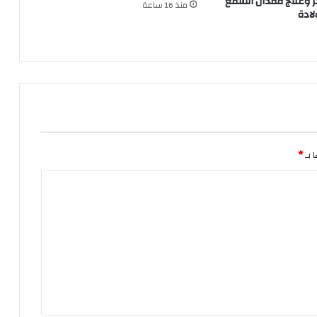
 وعلاج فقدان السمع
منذ 16 ساعة
لادة
 بـ
*