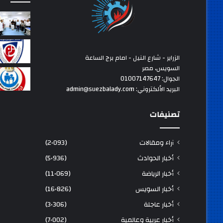
الزراير - شارع النيل - امام برج الساعة
السويس، مصر
الجوال: 01007147647
البريد الألكتروني: admin@suezbalady.com
تصنيفات
آراء ومقالات
(2٬093)
أخبار الحوادث
(5٬936)
أخبار الرياضة
(11٬069)
أخبار السويس
(16٬826)
أخبار عاجلة
(3٬306)
أخبار عربية وعالمية
(7٬002)