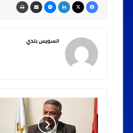
فيسبوك
‫X
لينكدإن
ماسنجر
مشاركة عبر البريد
طباعة
السويس بلدي
ابو
النصر..لا
تأجيل
لموعد
الدراسة
وإغلاق