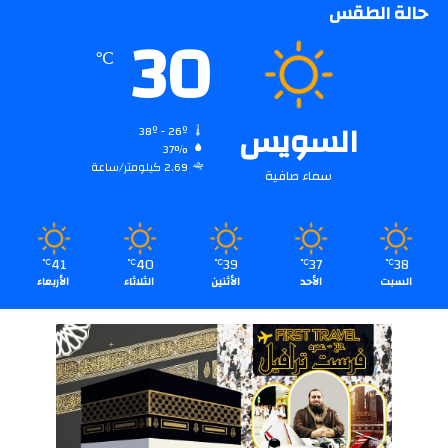
حالة الطقس
30
℃
السويس
38º - 26º
37%
2.69 كيلومتر/ساعة
سماء صافية
41
40
39
37
38
℃
℃
℃
℃
℃
السبت
الأحد
الأثنين
الثلاثاء
الأربعاء