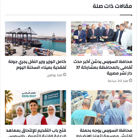
مقالات ذات صلة
محافظ السويس يدشن أكبر حدث
كامل الوزير وزير النقل يجري جولة
ثقافى بالمحافظة بمشاركة 37
تفقدية بميناء السخنة اليوم
دار نشر مصرية
منذ يومين
منذ 20 ساعة
محافظ السويس يوجه بحملة
فتح باب التقديم للإلتحاق بمعاهد
تفتيش موسعة لتعزيز الإنضباط
الرعاية الفنية للتمريض بالسويس