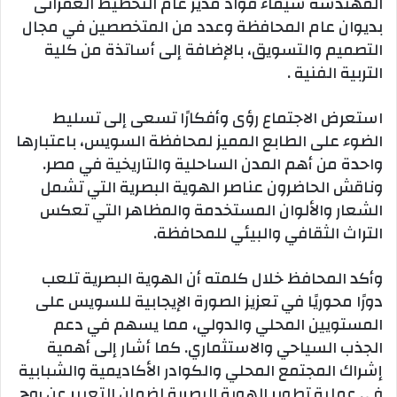
المهندسة شيماء فؤاد مدير عام التخطيط العمرانى
بديوان عام المحافظة وعدد من المتخصصين في مجال
التصميم والتسويق، بالإضافة إلى أساتذة من كلية
التربية الفنية .
استعرض الاجتماع رؤى وأفكارًا تسعى إلى تسليط
الضوء على الطابع المميز لمحافظة السويس، باعتبارها
واحدة من أهم المدن الساحلية والتاريخية في مصر.
وناقش الحاضرون عناصر الهوية البصرية التي تشمل
الشعار والألوان المستخدمة والمظاهر التي تعكس
التراث الثقافي والبيئي للمحافظة.
وأكد المحافظ خلال كلمته أن الهوية البصرية تلعب
دورًا محوريًا في تعزيز الصورة الإيجابية للسويس على
المستويين المحلي والدولي، مما يسهم في دعم
الجذب السياحي والاستثماري. كما أشار إلى أهمية
إشراك المجتمع المحلي والكوادر الأكاديمية والشبابية
في عملية تطوير الهوية البصرية لضمان التعبير عن روح