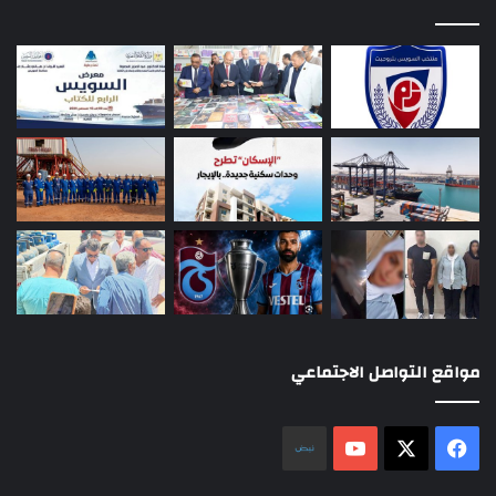
مواقع التواصل الاجتماعي
‫X
فيسبوك
‫YouTube
نلض