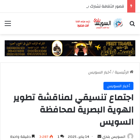
قصور الثقافة تشارك في معرض السويس الرابع للكتاب بأكثر من 250 عنوانا وببرنامج فني عبر المسرح المتنقل
بحث عن
الق
الرئيسية
/
أخبار السويس
أخبار السويس
اجتماع تنسيقي لمناقشة تطوير
الهوية البصرية لمحافظة
السويس
أرسل
السويس بلدي
14 يناير، 2025
1
3٬287
دقيقة واحدة