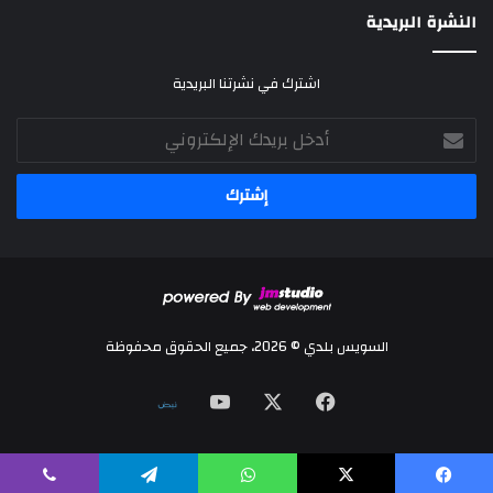
النشرة البريدية
اشترك في نشرتنا البريدية
أدخل
بريدك
الإلكتروني
السويس بلدي © 2026، جميع الحقوق محفوظة
‫X
فيسبوك
‫YouTube
نلض