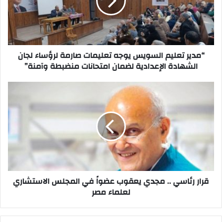
تعليمات
صارمة
لرؤساء
لجان
الشهادة
الإعدادية
“مدير تعليم السويس يوجه تعليمات صارمة لرؤساء لجان
لضمان
الشهادة الإعدادية لضمان امتحانات منضبطة وآمنة”
امتحانات
منضبطة
قرار
وآمنة”
رئاسي
..
مجدي
يعقوب
عضواً
في
المجلس
الاستشاري
لعلماء
قرار رئاسي .. مجدي يعقوب عضواً في المجلس الاستشاري
مصر
لعلماء مصر