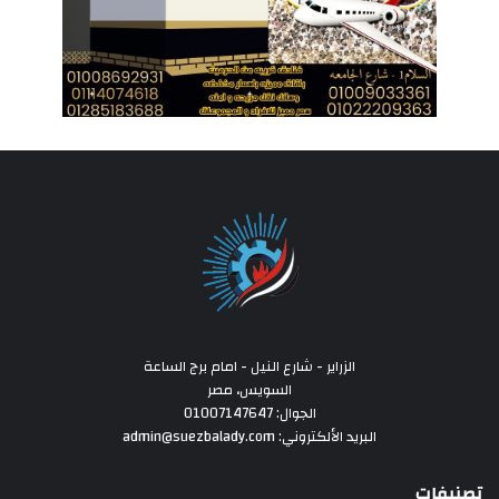
الزراير - شارع النيل - امام برج الساعة
السويس، مصر
الجوال: 01007147647
البريد الألكتروني: admin@suezbalady.com
تصنيفات