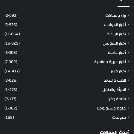
آراء ومقالات
(2٬093)
أخبار الحوادث
(5٬936)
أخبار الرياضة
(11٬064)
أخبار السويس
(16٬825)
أخبار عاجلة
(3٬306)
أخبار عربية وعالمية
(7٬002)
أخبار مصر
(14٬417)
الطب والصحة
(3٬026)
المرأة والطفل
(1٬476)
ثقافة وفن
(2٬177)
علوم وتكنولوجيا
(1٬362)
منوعات
(189)
أحدث المقالات