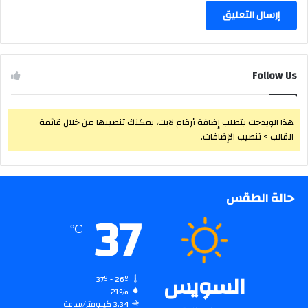
Follow Us
هذا الويدجت يتطلب إضافة أرقام لايت، يمكنك تنصيبها من خلال قائمة
القالب > تنصيب الإضافات.
حالة الطقس
37
℃
السويس
37º - 26º
21%
3.34 كيلومتر/ساعة