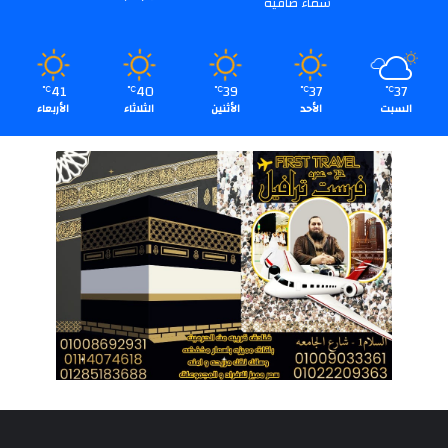
سماء صافية
41
40
39
37
37
℃
℃
℃
℃
℃
السبت
الأحد
الأثنين
الثلاثاء
الأربعاء