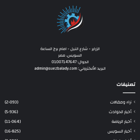
الزراير - شارع النيل - امام برج الساعة
السويس، مصر
الجوال: 01007147647
البريد الألكتروني: admin@suezbalady.com
تصنيفات
آراء ومقالات
(2٬093)
أخبار الحوادث
(5٬936)
أخبار الرياضة
(11٬064)
أخبار السويس
(16٬825)