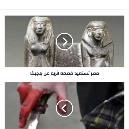
الويب
مصر
تستعيد
قطعه
اثريه
من
بلجيكا
مصر تستعيد قطعه اثريه من بلجيكا
طفل
يطعن
زميله
بمطواه
بسبب
صوره
عالقيس
بوك