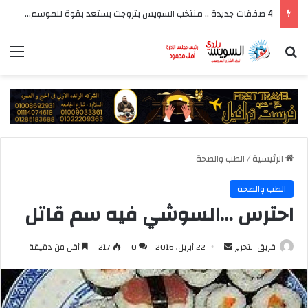
4 صفقات جديدة .. منتخب السويس بتروجت يستعد بقوة للموسم الجديد بقيادة سيد عيد
بحث عن
الق
الرئيسية
/
الطب والصحة
الطب والصحة
احترس …السوشي فيه سم قاتل
أرسل
فريق التحرير
22 أبريل، 2016
0
217
أقل من دقيقة
بريدا
إلكترونيا