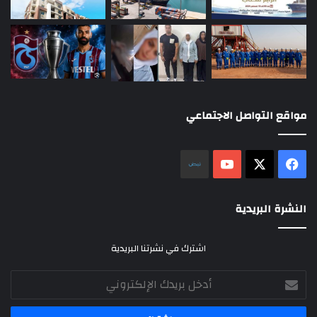
مواقع التواصل الاجتماعي
‫X
فيسبوك
‫YouTube
نلض
النشرة البريدية
اشترك في نشرتنا البريدية
أدخل
بريدك
الإلكتروني