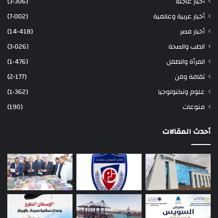
أخبار عاجلة
(3٬306)
أخبار عربية وعالمية
(7٬002)
أخبار مصر
(14٬418)
الطب والصحة
(3٬026)
المرأة والطفل
(1٬476)
ثقافة وفن
(2٬177)
علوم وتكنولوجيا
(1٬362)
منوعات
(190)
أحدث المقالات