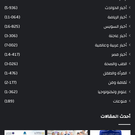
أخبار الحوادث
(5٬936)
أخبار الرياضة
(11٬064)
أخبار السويس
(16٬825)
أخبار عاجلة
(3٬306)
أخبار عربية وعالمية
(7٬002)
أخبار مصر
(14٬417)
الطب والصحة
(3٬026)
المرأة والطفل
(1٬476)
ثقافة وفن
(2٬177)
علوم وتكنولوجيا
(1٬362)
منوعات
(189)
أحدث المقالات