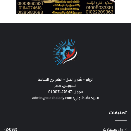
الزراير - شارع النيل - امام برج الساعة
السويس، مصر
الجوال: 01007147647
البريد الألكتروني: admin@suezbalady.com
تصنيفات
آراء ومقالات
(2٬093)