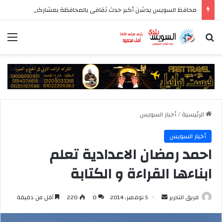
محافظ السويس يدشن أكبر حدث ثقافى بالمحافظة بمشاركة 37 دار نشر مصرية
بحث عن
الق
الرئيسية
/
أخبار السويس
أخبار السويس
احمد رمضان الاعدادية تعلم
ابناءها القراءة و الكتابة
أرسل
فريق التحرير
5 نوفمبر، 2014
0
220
أقل من دقيقة
بريدا
إلكترونيا