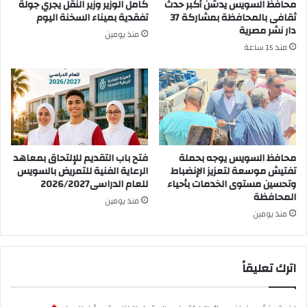
محافظ السويس يدشن أكبر حدث
كامل الوزير وزير النقل يجري جولة
ثقافى بالمحافظة بمشاركة 37
تفقدية بميناء السخنة اليوم
دار نشر مصرية
منذ يومين
منذ 15 ساعة
محافظ السويس يوجه بحملة
فتح باب التقديم للإلتحاق بمعاهد
تفتيش موسعة لتعزيز الإنضباط
الرعاية الفنية للتمريض بالسويس
وتحسين مستوى الخدمات بأحياء
للعام الدراسى2026/2027
المحافظة
منذ يومين
منذ يومين
اترك تعليقاً