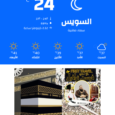
24
℃
السويس
37º - 24º
68%
2.12 كيلومتر/ساعة
سماء صافية
41
40
39
37
37
℃
℃
℃
℃
℃
السبت
الأحد
الأثنين
الثلاثاء
الأربعاء