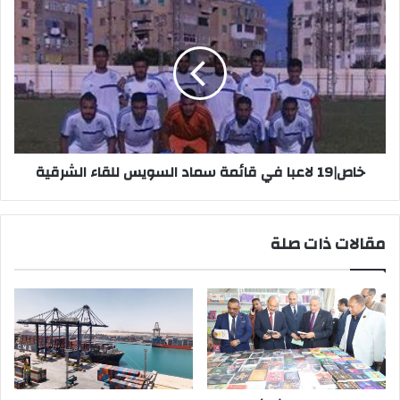
خاص|19
لاعبا
في
قائمة
سماد
السويس
للقاء
الشرقية
خاص|19 لاعبا في قائمة سماد السويس للقاء الشرقية
مقالات ذات صلة