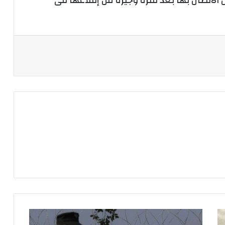
81 راكبا، وتم فقدان الاتصال بها بعد فترة وجيزة من إقلاعها فى
الافراج
عن