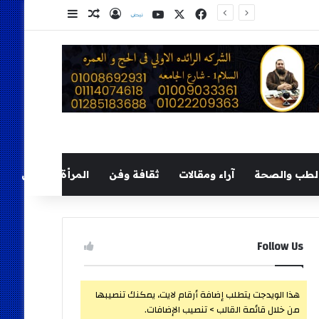
‫X
فيسبوك
‫YouTube
نلض
تسجيل الدخول
مقال عشوائي
إضافة عمود ج
لطب والصحة
آراء ومقالات
ثقافة وفن
المرأة والطفل
Follow Us
هذا الويدجت يتطلب إضافة أرقام لايت، يمكنك تنصيبها
من خلال قائمة القالب > تنصيب الإضافات.