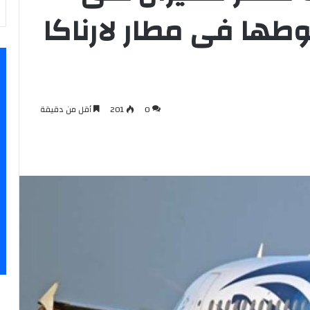
ب وهبوطها فى مطار لارناكا
0
201
أقل من دقيقة