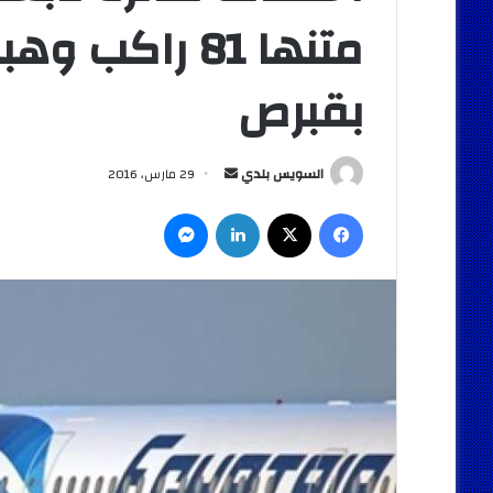
متنها 81 راك
بقبرص
أرسل
السويس بلدي
29 مارس، 2016
بريدا
فيسبوك
‫X
لينكدإن
ماسنجر
إلكترونيا