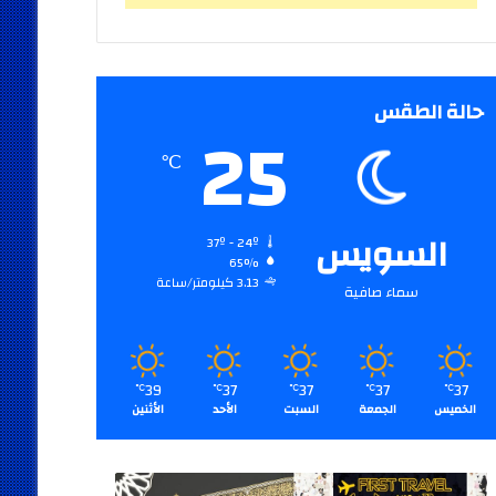
حالة الطقس
25
℃
السويس
37º - 24º
65%
3.13 كيلومتر/ساعة
سماء صافية
39
37
37
37
37
℃
℃
℃
℃
℃
الخميس
الجمعة
السبت
الأحد
الأثنين