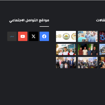
الات
مواقع التواصل الاجتماعي
‫X
فيسبوك
‫YouTube
نلض