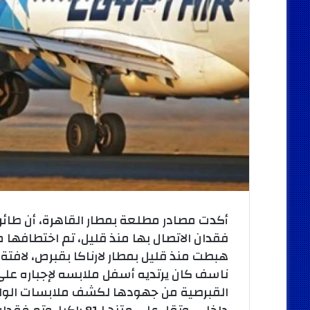
أكدت مصادر مطلعة بمطار القاهرة، أن طائرة
فقدان الاتصال بها منذ قليل، تم اختطافها 
هبطت منذ قليل بمطار لارناكا بقبرص، لافتة إ
ناسف كان يرتديه أسفل ملابسه لإجباره على