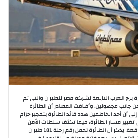
 برج العرب التابعة لشركة مصر للطيران والتى تم
من جانب مجهولين. وأضافت المصادر أن الطائرة
لى أن أحد الخاطفين هدد قائد الطائرة بتفجير حزام
 تغيير مسار الطائرة، فيما تكثف سلطات الأمن
القبرصية من جهودها لكشف ملابسات الواقعة. يذكر أن الطائرة تحمل رقم رحلة 181 طيران