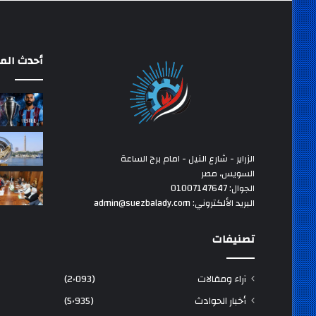
أحدث المق
الزراير - شارع النيل - امام برج الساعة
السويس، مصر
الجوال: 01007147647
البريد الألكتروني: admin@suezbalady.com
تصنيفات
آراء ومقالات
(2٬093)
أخبار الحوادث
(5٬935)