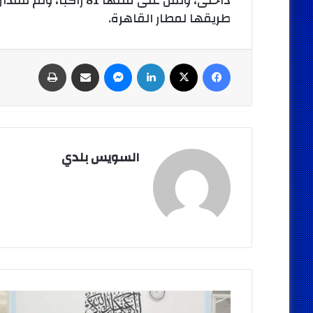
داخلى، وتقل على متنها 
طريقها لمطار القاهرة.
فيسبوك
‫X
لينكدإن
ماسنجر
مشاركة عبر البريد
طباعة
السويس بلدي
الهياتمي
والقيادات