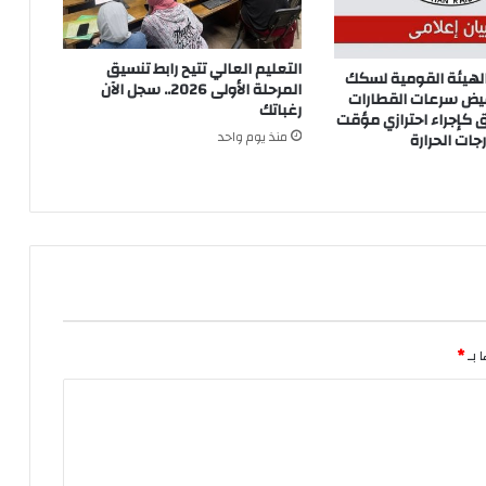
التعليم العالي تتيح رابط تنسيق
الهيئة القومية لسكك
المرحلة الأولى 2026.. سجل الآن
يض سرعات القطارات
رغباتك
 كإجراء احترازي مؤقت
منذ يوم واحد
رجات الحرارة
 بـ
*