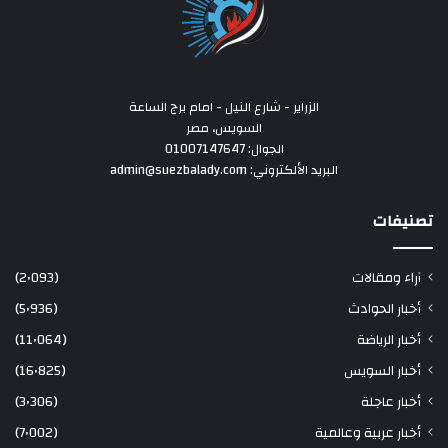
الزراير - شارع النيل - امام برج الساعة
السويس، مصر
الجوال: 01007147647
البريد الألكتروني: admin@suezbalady.com
تصنيفات
آراء ومقالات
(2٬093)
أخبار الحوادث
(5٬936)
أخبار الرياضة
(11٬064)
أخبار السويس
(16٬825)
أخبار عاجلة
(3٬306)
أخبار عربية وعالمية
(7٬002)