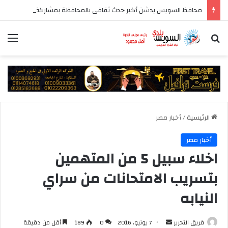
محافظ السويس يدشن أكبر حدث ثقافى بالمحافظة بمشاركة 37 دار نشر مصرية
بحث عن
الق
الرئيسية
/
أخبار مصر
أخبار مصر
اخلاء سبيل 5 من المتهمين
بتسريب الامتحانات من سراي
النيابه
أرسل
فريق التحرير
7 يونيو، 2016
0
189
أقل من دقيقة