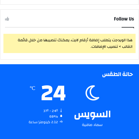
Follow Us
هذا الويدجت يتطلب إضافة أرقام لايت، يمكنك تنصيبها من خلال قائمة
القالب > تنصيب الإضافات.
حالة الطقس
24
℃
السويس
37º - 24º
68%
2.12 كيلومتر/ساعة
سماء صافية