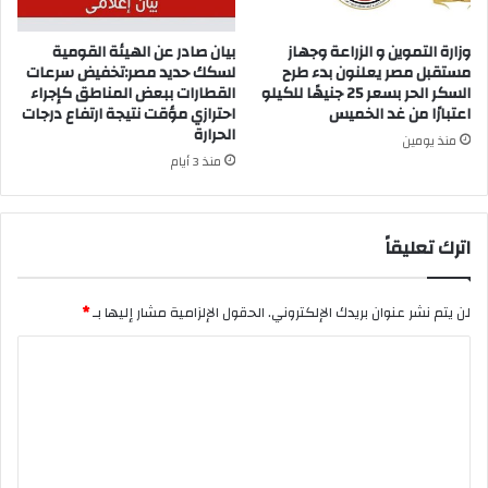
وزارة التموين و الزراعة وجهاز
بيان صادر عن الهيئة القومية
مستقبل مصر يعلنون بدء طرح
لسكك حديد مصر:تخفيض سرعات
السكر الحر بسعر 25 جنيهًا للكيلو
القطارات ببعض المناطق كإجراء
اعتبارًا من غد الخميس
احترازي مؤقت نتيجة ارتفاع درجات
الحرارة
منذ يومين
منذ 3 أيام
اترك تعليقاً
لن يتم نشر عنوان بريدك الإلكتروني.
الحقول الإلزامية مشار إليها بـ
*
ا
ل
ت
ع
ل