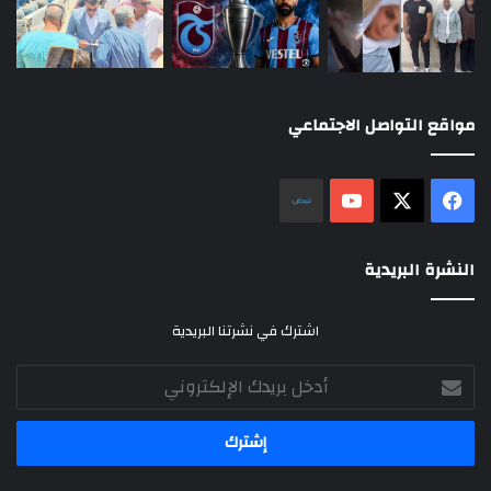
مواقع التواصل الاجتماعي
‫X
فيسبوك
‫YouTube
نلض
النشرة البريدية
اشترك في نشرتنا البريدية
أدخل
بريدك
الإلكتروني