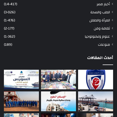
أخبار مصر
(14٬417)
الطب والصحة
(3٬026)
المرأة والطفل
(1٬476)
ثقافة وفن
(2٬177)
علوم وتكنولوجيا
(1٬362)
منوعات
(189)
أحدث المقالات