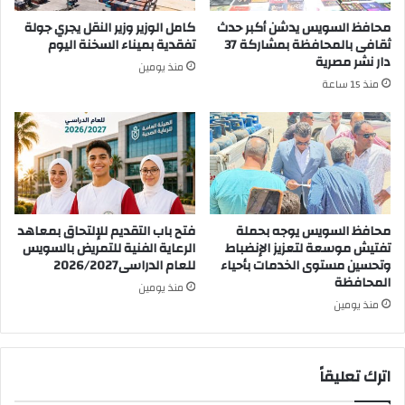
محافظ السويس يدشن أكبر حدث
كامل الوزير وزير النقل يجري جولة
ثقافى بالمحافظة بمشاركة 37
تفقدية بميناء السخنة اليوم
دار نشر مصرية
منذ يومين
منذ 15 ساعة
محافظ السويس يوجه بحملة
فتح باب التقديم للإلتحاق بمعاهد
تفتيش موسعة لتعزيز الإنضباط
الرعاية الفنية للتمريض بالسويس
وتحسين مستوى الخدمات بأحياء
للعام الدراسى2026/2027
المحافظة
منذ يومين
منذ يومين
اترك تعليقاً