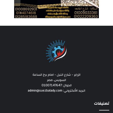
الزراير - شارع النيل - امام برج الساعة
السويس، مصر
الجوال: 01007147647
البريد الألكتروني: admin@suezbalady.com
تصنيفات