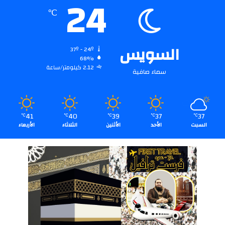
24
℃
السويس
37º - 24º
68%
2.12 كيلومتر/ساعة
سماء صافية
41
40
39
37
37
℃
℃
℃
℃
℃
السبت
الأحد
الأثنين
الثلاثاء
الأربعاء