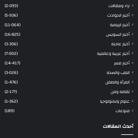
آراء ومقالات
(2٬093)
أخبار الحوادث
(5٬936)
أخبار الرياضة
(11٬064)
أخبار السويس
(16٬825)
أخبار عاجلة
(3٬306)
أخبار عربية وعالمية
(7٬002)
أخبار مصر
(14٬417)
الطب والصحة
(3٬026)
المرأة والطفل
(1٬476)
ثقافة وفن
(2٬177)
علوم وتكنولوجيا
(1٬362)
منوعات
(189)
أحدث المقالات