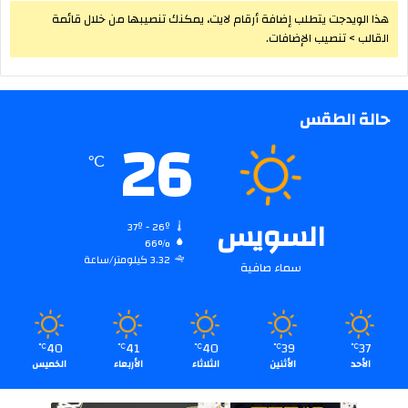
هذا الويدجت يتطلب إضافة أرقام لايت، يمكنك تنصيبها من خلال قائمة
القالب > تنصيب الإضافات.
حالة الطقس
26
℃
السويس
37º - 26º
66%
3.32 كيلومتر/ساعة
سماء صافية
40
41
40
39
37
℃
℃
℃
℃
℃
الأحد
الأثنين
الثلاثاء
الأربعاء
الخميس