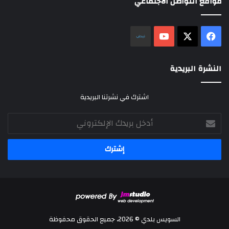
مواقع التواصل الاجتماعي
‫X
فيسبوك
‫YouTube
نلض
النشرة البريدية
اشترك في نشرتنا البريدية
أدخل
بريدك
الإلكتروني
السويس بلدي © 2026، جميع الحقوق محفوظة