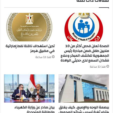
مقالات ذات صلة
الصحة تعلن فحص أكثر من 10
تدين استهداف ناقلة نفط إماراتية
ملايين طفل ضمن مبادرة رئيس
في مضيق هرمز
الجمهورية للكشف المبكر وعلاج
منذ 13 ساعة
فقدان السمع لدى حديثي الولادة
منذ 13 ساعة
ببصمة الوجه والإصبع.. كيف يغلق
بيان صادر عن وزارة الكهرباء
«نترا» ثغرة تسريب شرائح المحمول
والطاقة المتجددة