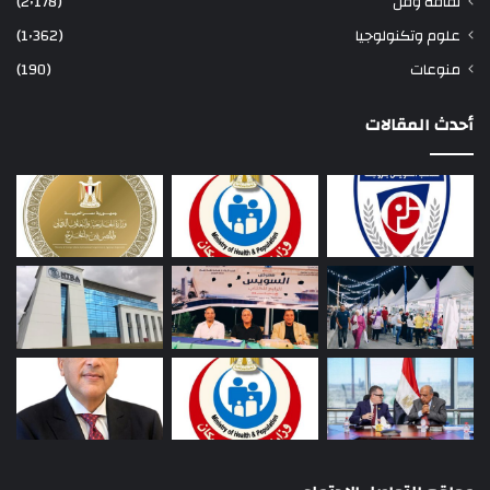
ثقافة وفن
(2٬178)
علوم وتكنولوجيا
(1٬362)
منوعات
(190)
أحدث المقالات