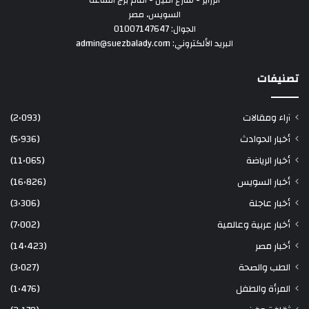
السويس، مصر
الجوال: 01007147647
البريد الألكتروني: admin@suezbalady.com
تصنيفات
آراء ومقالات
(2٬093)
أخبار الحوادث
(5٬936)
أخبار الرياضة
(11٬065)
أخبار السويس
(16٬826)
أخبار عاجلة
(3٬306)
أخبار عربية وعالمية
(7٬002)
أخبار مصر
(14٬423)
الطب والصحة
(3٬027)
المرأة والطفل
(1٬476)