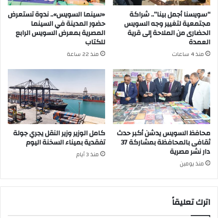
“سويسنا أجمل بينا”.. شراكة
«سينما السويس».. ندوة تستعرض
مجتمعية لتغيير وجه السويس
حضور المدينة في السينما
الحضارى من الملاحة إلى قرية
المصرية بمعرض السويس الرابع
العمدة
للكتاب
منذ 4 ساعات
منذ 22 ساعة
محافظ السويس يدشن أكبر حدث
كامل الوزير وزير النقل يجري جولة
ثقافى بالمحافظة بمشاركة 37
تفقدية بميناء السخنة اليوم
دار نشر مصرية
منذ 3 أيام
منذ يومين
اترك تعليقاً