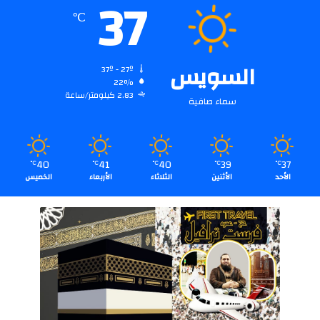
37
℃
السويس
37º - 27º
22%
2.83 كيلومتر/ساعة
سماء صافية
40
41
40
39
37
℃
℃
℃
℃
℃
الأحد
الأثنين
الثلاثاء
الأربعاء
الخميس