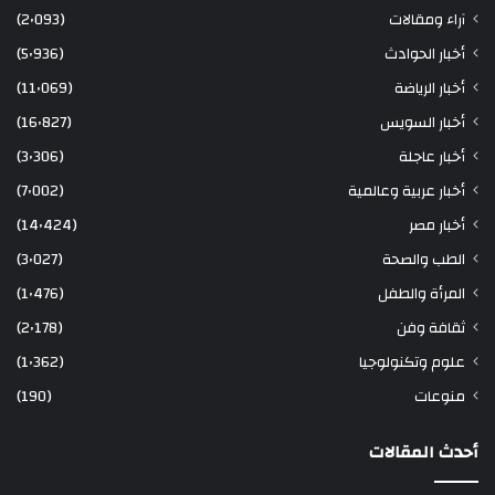
آراء ومقالات
(2٬093)
أخبار الحوادث
(5٬936)
أخبار الرياضة
(11٬069)
أخبار السويس
(16٬827)
أخبار عاجلة
(3٬306)
أخبار عربية وعالمية
(7٬002)
أخبار مصر
(14٬424)
الطب والصحة
(3٬027)
المرأة والطفل
(1٬476)
ثقافة وفن
(2٬178)
علوم وتكنولوجيا
(1٬362)
منوعات
(190)
أحدث المقالات