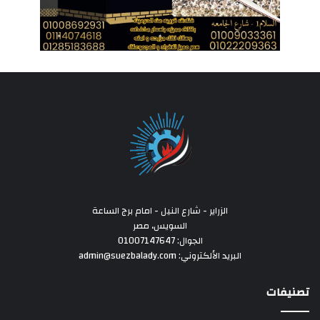
الزراير - شارع النيل - امام برج الساعة
السويس، مصر
الجوال: 01007147647
البريد الألكتروني: admin@suezbalady.com
تصنيفات