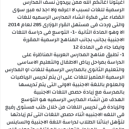
اغيثونا اغاثكم الله ممن يريدون نسف المدارس
الرسمية للغات لسبب لا اعرفه ولا اجد له مبرر سوى
القضاء على فكرة انشاء المدارس الرسميه للغات
والتى وردت فى مستهل القرار الوزارى 285 لعام 2014
الا وهو المادة الثانية -1- التوسع فى دراسة اللغات
الاجنبية بجانب بجانب المناهج الرسمية المقررة
وايضا جاء فى المادة 12
1- تطبق مناهج المدارس العربية المناظرة على
الدراسة بمراحل رياض الاطفال والتعليم الاساسى
والتعليم الثانوى بالمدارس الرسمية للغات او المدارس
الرسمية المتميز للغات على ان يتم تدريس الرياضيات
والعلوم باللغة الاجنبية الاولى التى يتم تدريسها
بالمدرسة مع زيادة حصص اللغات الاجنبية
الهدف من انشاء المدارس الرسميه هو التوسع
والزيادة فى تدريس اللغات من خلال كتب مستوى رفيع
فى اللغه الاجنبيه اثناء حصص اللغات التى تم زيادتها
لتؤهل ابنائنا الطلاب لدراسة اللغة الاجنبية والساينس