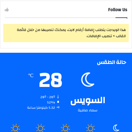
Follow Us
هذا الويدجت يتطلب إضافة أرقام لايت، يمكنك تنصيبها من خلال قائمة
القالب > تنصيب الإضافات.
حالة الطقس
28
℃
السويس
28º - 26º
52%
5.32 كيلومتر/ساعة
سماء صافية