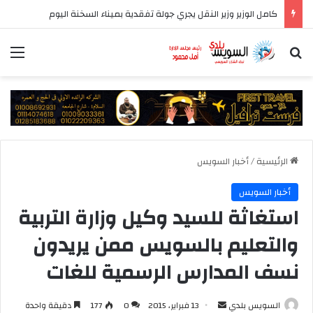
كامل الوزير وزير النقل يجري جولة تفقدية بميناء السخنة اليوم
بحث عن
الق
الرئيسية
/
أخبار السويس
أخبار السويس
استغاثة للسيد وكيل وزارة التربية
والتعليم بالسويس ممن يريدون
نسف المدارس الرسمية للغات
أرسل
السويس بلدي
13 فبراير، 2015
0
177
دقيقة واحدة