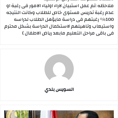
ملاحظه :تم عمل استبيان لاراء اولياء الامور فى رغبة او
عدم رغبة تدريس مستوى خاص للطلاب وكانت النتيجه
100% رغبتهم فى دراسة مايؤهل الطلاب لدراسه
واستيعاب وتاهيلهم لاستكمال الدراسة بشكل محترم
فى باقى مراحل التعليم مابعد رياض الاطفال )
السويس بلدي
استغاثة