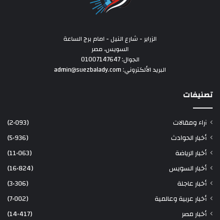
الزراير - شارع النيل - امام برج الساعة
السويس، مصر
الجوال: 01007147647
البريد الألكتروني: admin@suezbalady.com
تصنيفات
آراء ومقالات
(2٬093)
أخبار الحوادث
(5٬936)
أخبار الرياضة
(11٬063)
أخبار السويس
(16٬824)
أخبار عاجلة
(3٬306)
أخبار عربية وعالمية
(7٬002)
أخبار مصر
(14٬417)