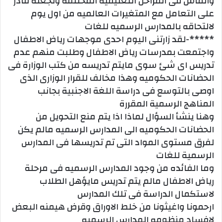
والماس فى المراحل التعليميه المختلفه وتجعله قادر
على التعامل مع المتغيرات العالميه من اول يوم
لالتحاقه بالمدارس الرسميه للغات
*****-لقد زارتنى اليوم احدى موجهات رياض الاطفال
واجتمعت بمدرسات رياض الاطفال وطلبت منهم عدم
تدريس اى شئ سوى مايتم تدريسه من كتب الوزارة فى
الحضانات الحكوميه وهذا مخالف للقرار الوزارى الذى
اوصى بالتوسع فى دراسة اللغة الاجنبية بجانب
المناهج الرسمية المقررة
وهنا ينشأ السؤال لماذا اذا يتم منع التحويل من
الحضانات الحكوميه الى المدارس الرسميه مالم يكن
لفرق مستوى المواد التى تم تدريسها فى المدارس
الرسمية للغات
وما الفائده من وجود المدارس الرسميه فى مرحلة
رياض الاطفال مالم يتم تدريس مايؤهل الطلاب
لاستكمال الدراسة فى تلك المدارس
ارحمونا واغيثونا من خلط الاوراق وقرض هيمنه البعض
لافساد منظومه المدارس الرسميه