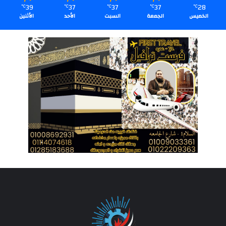
39
37
37
37
28
℃
℃
℃
℃
℃
الخميس
الجمعة
السبت
الأحد
الأثنين