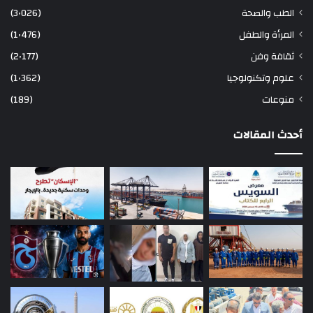
الطب والصحة
(3٬026)
المرأة والطفل
(1٬476)
ثقافة وفن
(2٬177)
علوم وتكنولوجيا
(1٬362)
منوعات
(189)
أحدث المقالات