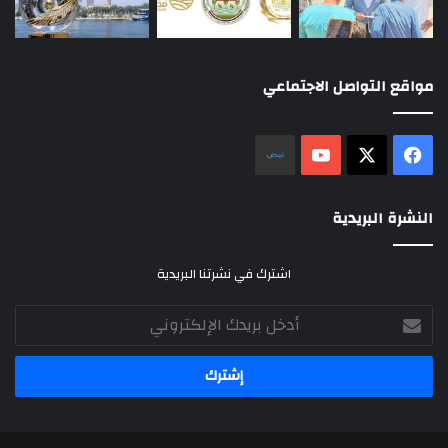
مواقع التواصل الاجتماعي
‫X
فيسبوك
‫YouTube
نلض
النشرة البريدية
اشترك في نشرتنا البريدية
أدخل
بريدك
الإلكتروني