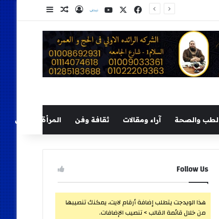
‫X
فيسبوك
‫YouTube
نلض
تسجيل الدخول
مقال عشوائي
إضافة عمود ج
لطب والصحة
آراء ومقالات
ثقافة وفن
المرأة والطفل
Follow Us
هذا الويدجت يتطلب إضافة أرقام لايت، يمكنك تنصيبها
من خلال قائمة القالب > تنصيب الإضافات.