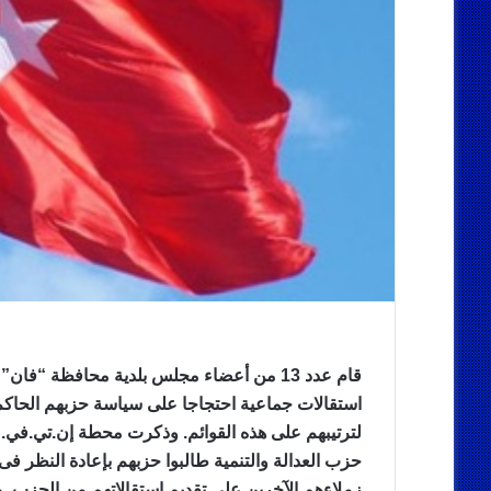
قام عدد 13 من أعضاء مجلس بلدية محافظة “ف
استقالات جماعية احتجاجا على سياسة حزبهم الحاكم
لترتيبهم على هذه القوائم. وذكرت محطة إن.تي.في. ا
حزب العدالة والتنمية طالبوا حزبهم بإعادة النظر فى
زملاءهم الآخرين على تقديم استقالاتهم من الحزب. و