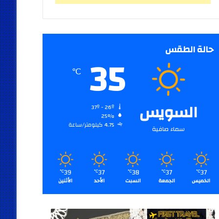
حالة الطقس
35
℃
السويس
37º - 26º
25%
4.75 كيلومتر/ساعة
سماء صافية
39
37
38
37
37
℃
℃
℃
℃
℃
الخميس
الجمعة
السبت
الأحد
الأثنين