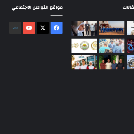
الات
مواقع التواصل الاجتماعي
‫X
فيسبوك
‫YouTube
نلض