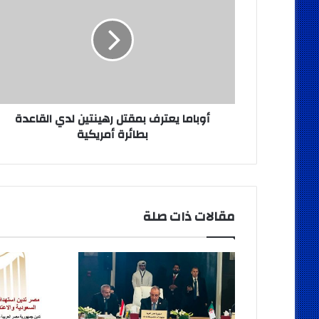
بمقتل
رهينتين
لدي
القاعدة
بطائرة
أمريكية
أوباما يعترف بمقتل رهينتين لدي القاعدة
بطائرة أمريكية
مقالات ذات صلة