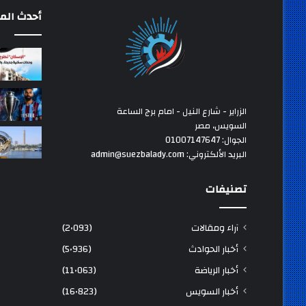
أحدث المق
الزراير - شارع النيل - امام برج الساعة
السويس، مصر
الجوال: 01007147647
البريد الألكتروني: admin@suezbalady.com
تصنيفات
آراء ومقالات
(2٬093)
أخبار الحوادث
(5٬936)
أخبار الرياضة
(11٬063)
أخبار السويس
(16٬823)