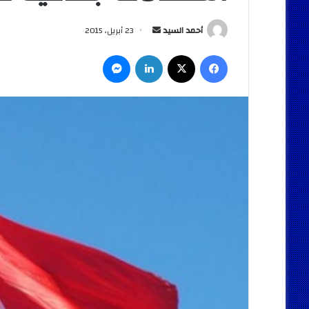
أرسل
أحمد السيد
23 أبريل، 2015
بريدا
فيسبوك
‫X
لينكدإن
ماسنجر
إلكترونيا