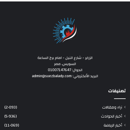
الزراير - شارع النيل - امام برج الساعة
السويس، مصر
الجوال: 01007147647
البريد الألكتروني: admin@suezbalady.com
تصنيفات
آراء ومقالات
(2٬093)
أخبار الحوادث
(5٬936)
أخبار الرياضة
(11٬069)