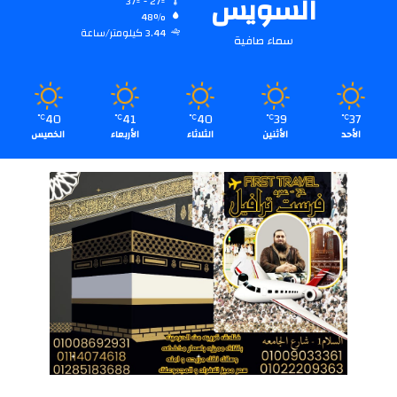
السويس
37º - 27º
48%
3.44 كيلومتر/ساعة
سماء صافية
40
41
40
39
37
℃
℃
℃
℃
℃
الأحد
الأثنين
الثلاثاء
الأربعاء
الخميس