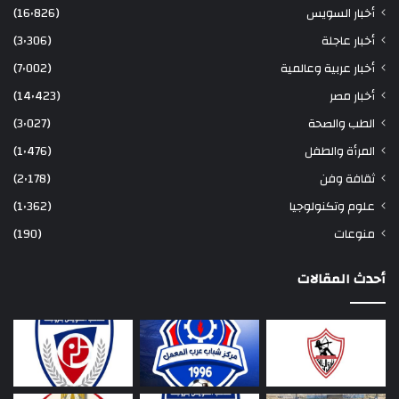
أخبار السويس
(16٬826)
أخبار عاجلة
(3٬306)
أخبار عربية وعالمية
(7٬002)
أخبار مصر
(14٬423)
الطب والصحة
(3٬027)
المرأة والطفل
(1٬476)
ثقافة وفن
(2٬178)
علوم وتكنولوجيا
(1٬362)
منوعات
(190)
أحدث المقالات