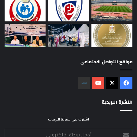
مواقع التواصل الاجتماعي
‫X
فيسبوك
‫YouTube
نلض
النشرة البريدية
اشترك في نشرتنا البريدية
أدخل