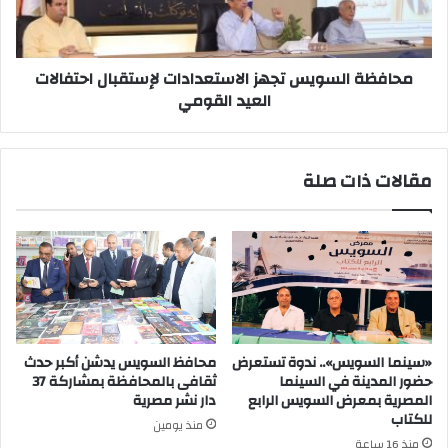
العيد
القومي
محافظة السويس تجهز الاستعدادات لإستقبال احتفالات
العيد القومي
مقالات ذات صلة
«سينما السويس».. ندوة تستعرض
محافظ السويس يدشن أكبر حدث
حضور المدينة في السينما
ثقافى بالمحافظة بمشاركة 37
المصرية بمعرض السويس الرابع
دار نشر مصرية
للكتاب
منذ يومين
منذ 16 ساعة