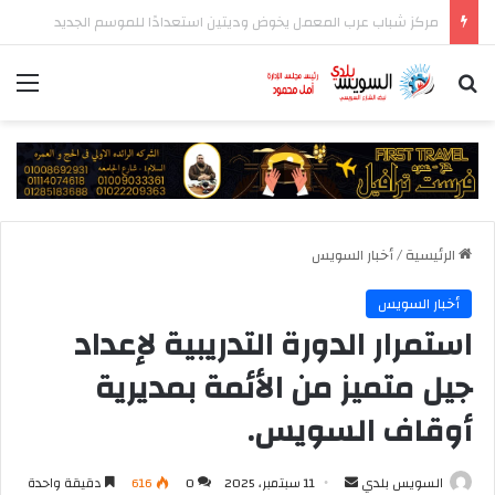
منتخب السويس بتروجت يقترب من ضم مدافع غاني
بحث عن
الق
الرئيسية
/
أخبار السويس
أخبار السويس
استمرار الدورة التدريبية لإعداد
جيل متميز من الأئمة بمديرية
أوقاف السويس.
أرسل
السويس بلدي
11 سبتمبر، 2025
0
616
دقيقة واحدة