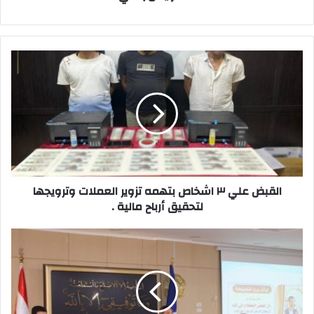
القبض
علي
٣
اشخاص
بتهمه
تزوير
العملات
وترويجها
لتحقيق
أرباح
القبض علي ٣ اشخاص بتهمه تزوير العملات وترويجها
مالية
لتحقيق أرباح مالية .
.
محافظة
السويس
تجهز
الاستعدادات
لإستقبال
احتفالات