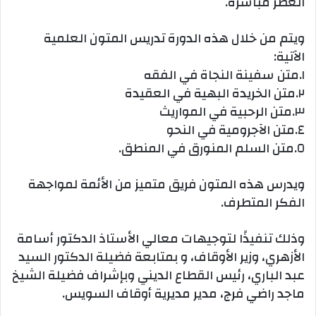
العصر مباشرة.
ويتم من خلال هذه الدورة تدريس المتون العلمية
الآتية:
١.متن سفينة النجاة في الفقه
٢.متن الخريدة البهية في العقيدة
٣.متن الرحبية في المواريث
٤.متن الآجرومية في النحو
٥.متن السلم المنورق في المنطق.
ويدرس هذه المتون فريق متميز من الأئمة لمواجهة
الفكر المتطرف.
وذلك تنفيذًا لتوجيهات معالي الأستاذ الدكتور أسامة
الأزهري، وزير الأوقاف، و بمتابعة فضيلة الدكتور السيد
عبد الباري، رئيس القطاع الديني وبإشراف فضيلة الشيخ
ماجد راضي فرج، مدير مديرية أوقاف السويس.