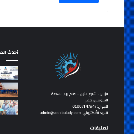
أحدث المق
الزراير - شارع النيل - امام برج الساعة
السويس، مصر
الجوال: 01007147647
البريد الألكتروني: admin@suezbalady.com
تصنيفات