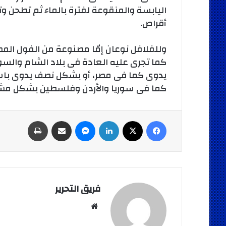
اليابسة والمنقوعة لفترة بالماء ثم تطحن و
أقراص.
وللفلافل نوعان إمّا مصنوعة من الفول ال
كما تجرى عليه العادة فى بلاد الشام والسو
يدوى كما فى مصر، أو بشكل نصف يدوى باست
كما فى سوريا والأردن وفلسطين بشكل مش 
فيسبوك
‫X
لينكدإن
ماسنجر
مشاركة عبر البريد
طباعة
فريق التحرير
موقع
الويب