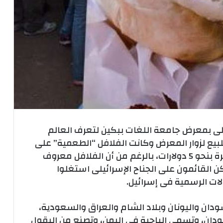
لى بمعرض جامعة اللغات ببكين لتعرف العالم
بيع لزوار المعرض وكانت الفلافل “الطعمية” على
صدر الأطعمة المقدمة، حيث يتم بيع الشطيرة بنحو 5 دولارات، بالرغم من أن الفلافل معروف
كن القائمون على الجناح الإسرائيلى استغلوا
ات الرسمية فى إسرائيل.
ودان واليونان وبلاد الشام والعراق والسعودية،
ان، وتسمى الباجية فى اليمن، وتصنع من البقول