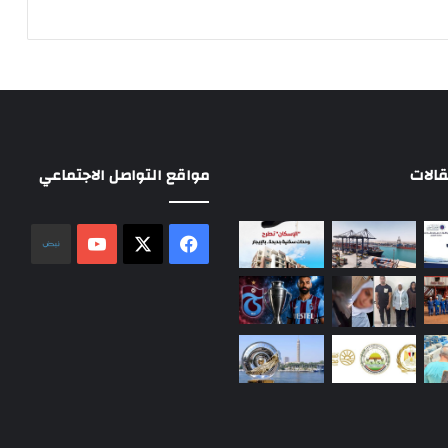
الات
مواقع التواصل الاجتماعي
‫X
فيسبوك
‫YouTube
نلض