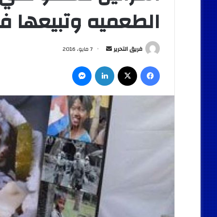
الطعميه وتبيعها ف
أرسل
فريق التحرير
7 مايو، 2016
بريدا
فيسبوك
‫X
لينكدإن
ماسنجر
إلكترونيا