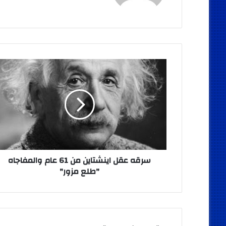
سرقه
عقل
اينشتاين
من
61
عام
والمفاجاه
"طلع
مزور"
سرقه عقل اينشتاين من 61 عام والمفاجاه
"طلع مزور"