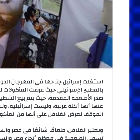
استغلت إسرائيل جناحها فى المهرجان الدو
بالمطبخ الإسرائيلي حيث عرضت المأكولات لل
عنها أنها أكلة عربية، وليست إسرائيلية، ول
الموقف لعرض الفلافل على أنها من المأكول
وتعتبر الفلافل، طعامًا شائعًا فى مصر والس
تسمى الطعمية فى معظم أنحاء مصر والسود