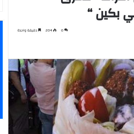
ي بكين “
0
204
دقيقة واحدة