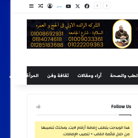
‫X
فيسبوك
‫YouTube
نلض
تسجيل الدخول
مقال عشوائي
إضافة عمود ج
لطب والصحة
آراء ومقالات
ثقافة وفن
المرأة والطفل
Follow Us
هذا الويدجت يتطلب إضافة أرقام لايت، يمكنك تنصيبها
من خلال قائمة القالب > تنصيب الإضافات.