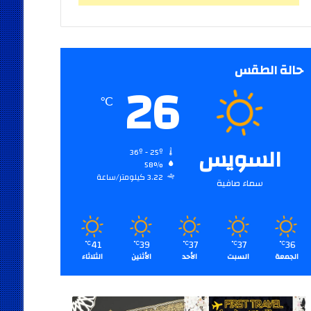
حالة الطقس
26
℃
السويس
36º - 25º
58%
3.22 كيلومتر/ساعة
سماء صافية
41
39
37
37
36
℃
℃
℃
℃
℃
الجمعة
السبت
الأحد
الأثنين
الثلاثاء