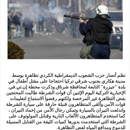
نظم أنصار حزب الشعوب الديمقراطية الكردي تظاهرة بوسط
مدينة هكاري بجنوب شرقي تركيا احتجاجا على مقتل أطفال في
بلدة “جيزرة” التابعة لمحافظة شرناق.
وذكرت محطة إن.تي.في.
الإخبارية التركية اليوم الإثنين أن قوات الشرطة طالبت المحتجين
بفض التظاهرة غير المرخصة ولكنهم رفضوا الاستماع لتعليمات
قوات الأمن.
وألقى المتظاهرون قنبلة حارقة على سيارة للشرطة
واندلعت النيران بالسيارة وتمكن رجال الأمن من إخماد النيران ،
كما استخدم المتظاهرون الألعاب النارية وقنابل المولوتوف على
الشرطة التي استخدمت بدورها كميات كثيفة من القنابل المسيلة
للدموع ومدافع المياه لفض التظاهرة.