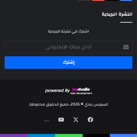
النشرة البريدية
اشترك في نشرتنا البريدية
أدخل
بريدك
الإلكتروني
السويس بلدي © 2026، جميع الحقوق محفوظة
‫X
فيسبوك
‫YouTube
نلض