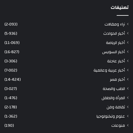
تصنيفات
آراء ومقالات
(2٬093)
أخبار الحوادث
(5٬936)
أخبار الرياضة
(11٬069)
أخبار السويس
(16٬827)
أخبار عاجلة
(3٬306)
أخبار عربية وعالمية
(7٬002)
أخبار مصر
(14٬424)
الطب والصحة
(3٬027)
المرأة والطفل
(1٬476)
ثقافة وفن
(2٬178)
علوم وتكنولوجيا
(1٬362)
منوعات
(190)