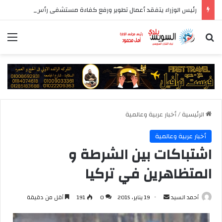
رئيس الوزراء يتفقد أعمال تطوير ورفع كفاءة مستشفى رأس الحكمة المركزي
بحث عن
الق
الرئيسية
/
أخبار عربية وعالمية
أخبار عربية وعالمية
اشتباكات بين الشرطة و
المتظاهرين في تركيا
أرسل
أحمد السيد
19 يناير، 2015
0
191
أقل من دقيقة
بريدا
إلكترونيا