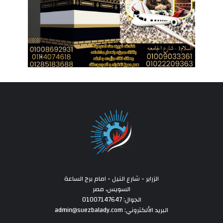
الزراير - شارع النيل - امام برج الساعة
السويس، مصر
الجوال: 01007147647
البريد الألكتروني: admin@suezbalady.com