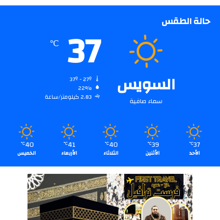
حالة الطقس
37
℃
السويس
37º - 27º
22%
2.83 كيلومتر/ساعة
سماء صافية
40
41
40
39
37
℃
℃
℃
℃
℃
الأحد
الأثنين
الثلاثاء
الأربعاء
الخميس