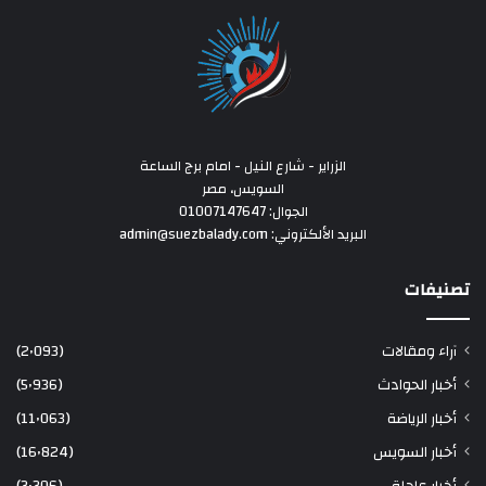
الزراير - شارع النيل - امام برج الساعة
السويس، مصر
الجوال: 01007147647
البريد الألكتروني: admin@suezbalady.com
تصنيفات
آراء ومقالات
(2٬093)
أخبار الحوادث
(5٬936)
أخبار الرياضة
(11٬063)
أخبار السويس
(16٬824)
أخبار عاجلة
(3٬306)