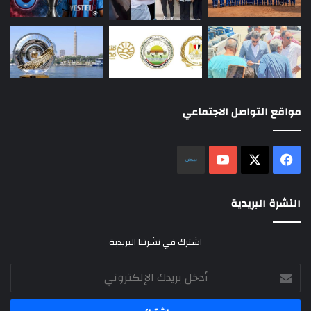
مواقع التواصل الاجتماعي
‫X
فيسبوك
‫YouTube
نلض
النشرة البريدية
اشترك في نشرتنا البريدية
أدخل
بريدك
الإلكتروني