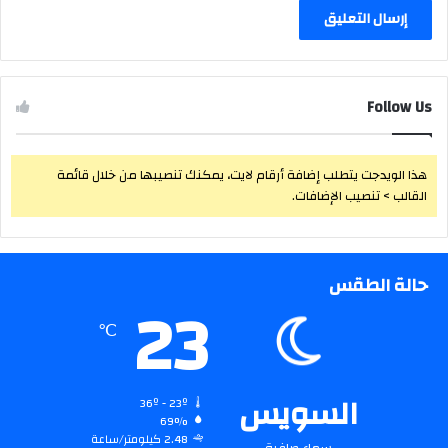
Follow Us
هذا الويدجت يتطلب إضافة أرقام لايت، يمكنك تنصيبها من خلال قائمة
القالب > تنصيب الإضافات.
حالة الطقس
23
℃
السويس
36º - 23º
69%
2.48 كيلومتر/ساعة
سماء صافية