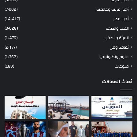
أخبار عربية وعالمية
(7٬002)
أخبار مصر
(14٬417)
الطب والصحة
(3٬026)
المرأة والطفل
(1٬476)
ثقافة وفن
(2٬177)
علوم وتكنولوجيا
(1٬362)
منوعات
(189)
أحدث المقالات