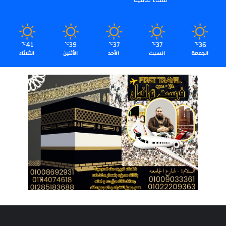
41
39
37
37
36
℃
℃
℃
℃
℃
الجمعة
السبت
الأحد
الأثنين
الثلاثاء