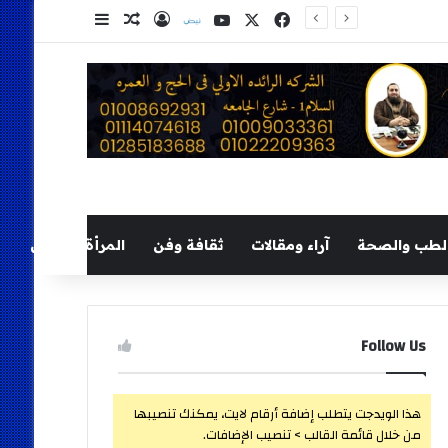
‫X
فيسبوك
‫YouTube
نلض
تسجيل الدخول
مقال عشوائي
إضافة عمود ج
لطب والصحة
آراء ومقالات
ثقافة وفن
المرأة والطفل
Follow Us
هذا الويدجت يتطلب إضافة أرقام لايت، يمكنك تنصيبها
من خلال قائمة القالب > تنصيب الإضافات.