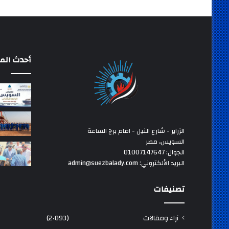
أحدث المق
الزراير - شارع النيل - امام برج الساعة
السويس، مصر
الجوال: 01007147647
البريد الألكتروني: admin@suezbalady.com
تصنيفات
آراء ومقالات
(2٬093)