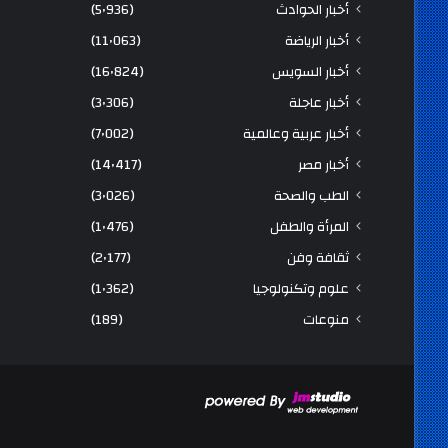
أخبار الحوادث
(5٬936)
أخبار الرياضة
(11٬063)
أخبار السويس
(16٬824)
أخبار عاجلة
(3٬306)
أخبار عربية وعالمية
(7٬002)
أخبار مصر
(14٬417)
الطب والصحة
(3٬026)
المرأة والطفل
(1٬476)
ثقافة وفن
(2٬177)
علوم وتكنولوجيا
(1٬362)
منوعات
(189)