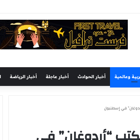
يجري جولة تفقدية بميناء السخنة اليوم
ربية وعالمية
أخبار الحوادث
أخبار عاجلة
أخبار الرياضة
ا
ردوغان” في إسطنبول
كتب “أردوغان” في