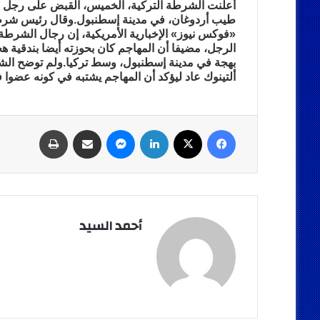
أعلنت الشرطة التركية، الخميس، القبض على رجل قا
طيب أردوغان، في مدينة إسطنبول.وقال رئيس شرطة 
«فوكس نيوز» الإخبارية الأمريكية، إن رجال الشرطة اس
الرجل، مضيفا أن المهاجم كان بحوزته أيضا بندقية ه
بهجة في مدينة إسطنبول، وسط تركيا.ولم توضح الشر
ألتينوك عاد ليؤكد أن المهاجم يشتبه في كونه عضوا
فيسبوك
‫X
لينكدإن
ماسنجر
مشاركة عبر البريد
طباعة
أحمد السيد