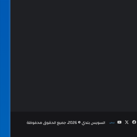
‫X
فيسبوك
‫YouTube
نلض
السويس بلدي © 2026، جميع الحقوق محفوظة