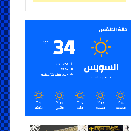
حالة الطقس
34
℃
السويس
36º - 25º
23%
3.34 كيلومتر/ساعة
سماء صافية
41
39
37
37
36
℃
℃
℃
℃
℃
الجمعة
السبت
الأحد
الأثنين
الثلاثاء