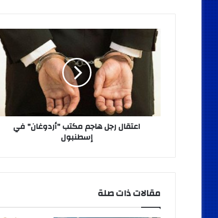
اعتقال
رجل
هاجم
مكتب
"أردوغان"
في
إسطنبول
اعتقال رجل هاجم مكتب "أردوغان" في
إسطنبول
مقالات ذات صلة