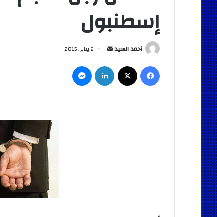
إسطنبول
أرسل
أحمد السيد
2 يناير، 2015
بريدا
فيسبوك
‫X
لينكدإن
ماسنجر
إلكترونيا