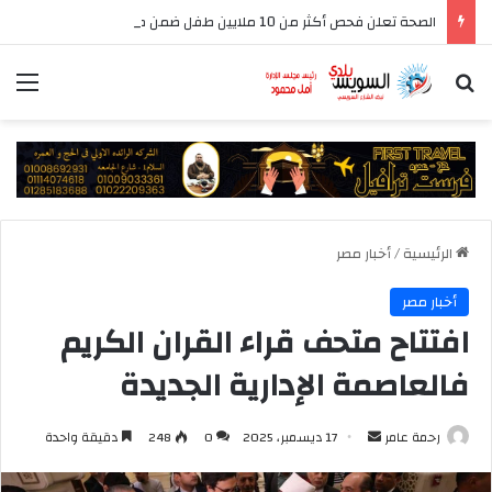
الصحة تعلن فحص أكثر من 10 ملايين طفل ضمن مبادرة رئيس الجمهورية للكشف المبكر وعلاج فقدان السمع لدى حديثي الولادة
بحث عن
الق
الرئيسية
/
أخبار مصر
أخبار مصر
افتتاح متحف قراء القران الكريم
فالعاصمة الإدارية الجديدة
أرسل
رحمة عامر
17 ديسمبر، 2025
0
248
دقيقة واحدة
بريدا
إلكترونيا