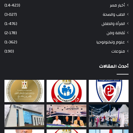
أخبار مصر
(14٬423)
الطب والصحة
(3٬027)
المرأة والطفل
(1٬476)
ثقافة وفن
(2٬178)
علوم وتكنولوجيا
(1٬362)
منوعات
(190)
أحدث المقالات