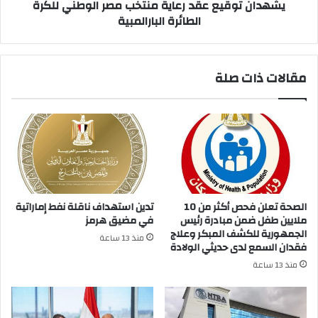
رعاية
يشهدان توقيع عقد رعاية منتخب مصر الوطني للكرة
منتخب
الطائرة البارالمبية
مصر
الوطني
للكرة
مقالات ذات صلة
الطائرة
البارالمبية
الصحة تعلن فحص أكثر من 10
تدين استهداف ناقلة نفط إماراتية
ملايين طفل ضمن مبادرة رئيس
في مضيق هرمز
الجمهورية للكشف المبكر وعلاج
منذ 13 ساعة
فقدان السمع لدى حديثي الولادة
منذ 13 ساعة