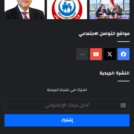
مواقع التواصل الاجتماعي
‫X
فيسبوك
‫YouTube
نلض
النشرة البريدية
اشترك في نشرتنا البريدية
أدخل
بريدك
الإلكتروني