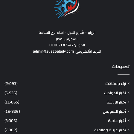
الزراير - شارع النيل - امام برج الساعة
السويس، مصر
الجوال: 01007147647
البريد الألكتروني: admin@suezbalady.com
تصنيفات
آراء ومقالات
(2٬093)
أخبار الحوادث
(5٬936)
أخبار الرياضة
(11٬065)
أخبار السويس
(16٬826)
أخبار عاجلة
(3٬306)
أخبار عربية وعالمية
(7٬002)