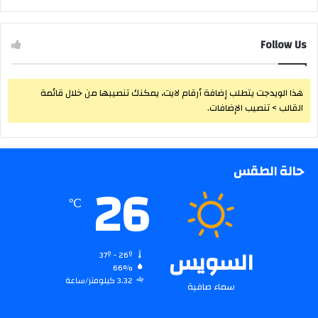
Follow Us
هذا الويدجت يتطلب إضافة أرقام لايت، يمكنك تنصيبها من خلال قائمة
القالب > تنصيب الإضافات.
حالة الطقس
26
℃
السويس
37º - 26º
66%
3.32 كيلومتر/ساعة
سماء صافية