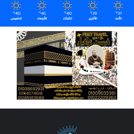
40
41
40
39
37
℃
℃
℃
℃
℃
الأحد
الأثنين
الثلاثاء
الأربعاء
الخميس