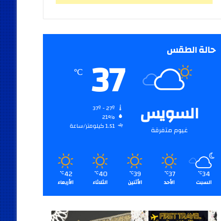
حالة الطقس
37
℃
السويس
37º - 27º
21%
1.51 كيلومتر/ساعة
غيوم متفرقة
42
40
39
37
34
℃
℃
℃
℃
℃
السبت
الأحد
الأثنين
الثلاثاء
الأربعاء