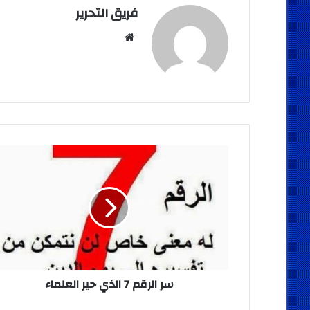
فريق التحرير
موقع
الويب
سر
الرقم
7
الذي
حير
العلماء
سر الرقم 7 الذي حير العلماء