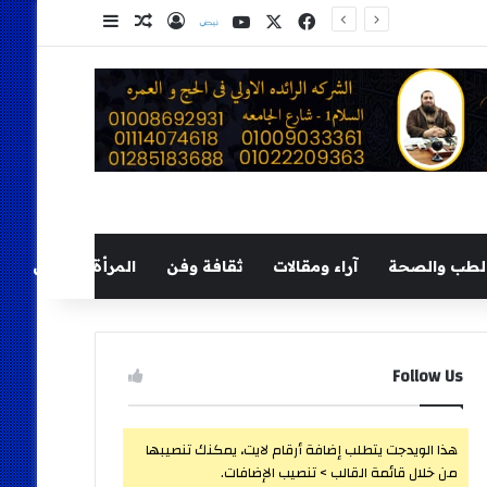
‫X
فيسبوك
‫YouTube
نلض
تسجيل الدخول
مقال عشوائي
إضافة عمود ج
لطب والصحة
آراء ومقالات
ثقافة وفن
المرأة والطفل
Follow Us
هذا الويدجت يتطلب إضافة أرقام لايت، يمكنك تنصيبها
من خلال قائمة القالب > تنصيب الإضافات.