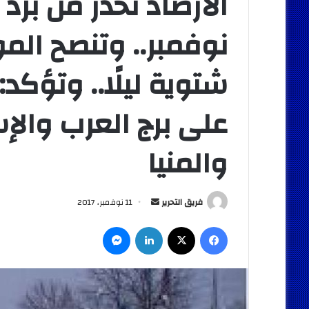
الأرصاد تحذر من برد
نوفمبر.. وتنصح المو
شتوية ليلًا.. وتؤكد
على برج العرب والإ
والمنيا
أرسل
فريق التحرير
11 نوفمبر، 2017
بريدا
فيسبوك
‫X
لينكدإن
ماسنجر
إلكترونيا