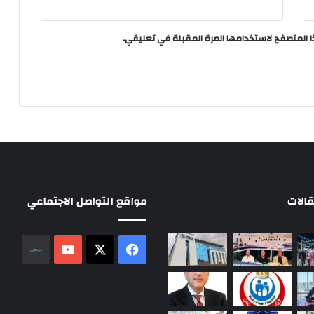
ا المتصفح لاستخدامها المرة المقبلة في تعليقي.
الات
مواقع التواصل الاجتماعي
‫X
فيسبوك
‫YouTube
نلض