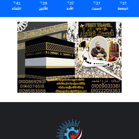
41
39
37
37
37
℃
℃
℃
℃
℃
الجمعة
السبت
الأحد
الأثنين
الثلاثاء