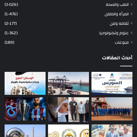
الطب والصحة
(3٬026)
المرأة والطفل
(1٬476)
ثقافة وفن
(2٬177)
علوم وتكنولوجيا
(1٬362)
منوعات
(189)
أحدث المقالات