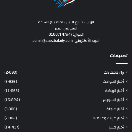
الزراير - شارع النيل - امام برج الساعة
السويس، مصر
الجوال: 01007147647
البريد الألكتروني: admin@suezbalady.com
تصنيفات
آراء ومقالات
(2٬093)
أخبار الحوادث
(5٬936)
أخبار الرياضة
(11٬063)
أخبار السويس
(16٬824)
أخبار عاجلة
(3٬306)
أخبار عربية وعالمية
(7٬002)
أخبار مصر
(14٬417)