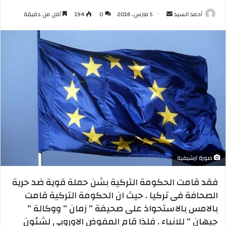
أرسل
أحمد السيد
5 مارس، 2016
0
194
أقل من دقيقة
بريدا
إلكترونيا
صورة ارشيفية
فقد قامت الحكومة التركية بشن حملة قوية ضد حرية
الصحافة فى تركيا . حيث ان الحكومة التركية قامت
بالامس بالاستحواذ على صحيفة ” زمان ” ووكالة ”
جيهان ” للانباء . فلذا قام المفوض الاوروبي لشئون