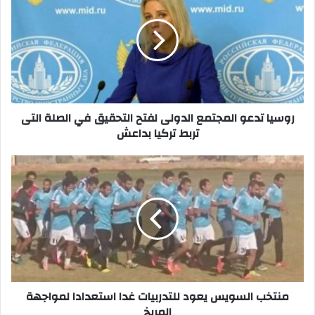
المجتمع
الدولى
لفتح
التحقيق
في
الصلة
التى
تربط
روسيا تدعو المجتمع الدولى لفتح التحقيق في الصلة التى
تركيا
تربط تركيا بداعش
بداعش
منتخب
السويس
يعود
للتدربيات
غدا
استعدادا
لمواجهة
المريخ
منتخب السويس يعود للتدربيات غدا استعدادا لمواجهة
المريخ