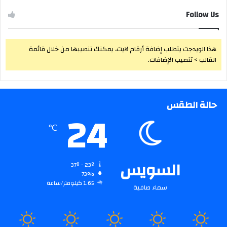
Follow Us
هذا الويدجت يتطلب إضافة أرقام لايت، يمكنك تنصيبها من خلال قائمة
القالب > تنصيب الإضافات.
حالة الطقس
24
℃
السويس
37º - 23º
73%
1.65 كيلومتر/ساعة
سماء صافية