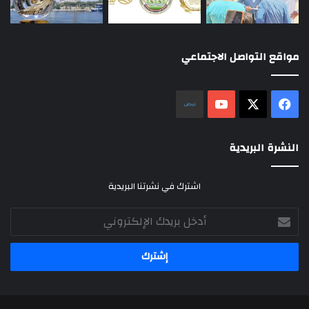
مواقع التواصل الاجتماعي
‫X
فيسبوك
‫YouTube
نلض
النشرة البريدية
اشترك في نشرتنا البريدية
أدخل
بريدك
الإلكتروني