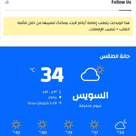
Follow Us
هذا الويدجت يتطلب إضافة أرقام لايت، يمكنك تنصيبها من خلال قائمة
القالب > تنصيب الإضافات.
حالة الطقس
34
℃
السويس
34º - 27º
29%
5.28 كيلومتر/ساعة
غيوم متفرقة
42
40
39
37
34
℃
℃
℃
℃
℃