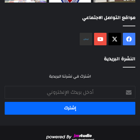
مواقع التواصل الاجتماعي
‫X
فيسبوك
‫YouTube
نلض
النشرة البريدية
اشترك في نشرتنا البريدية
أدخل
بريدك
الإلكتروني