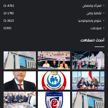
المرأة والطفل
(1٬476)
ثقافة وفن
(2٬178)
علوم وتكنولوجيا
(1٬362)
منوعات
(190)
أحدث المقالات