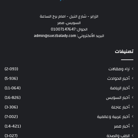
الزراير - شارع النيل - امام برج الساعة
السويس، مصر
الجوال: 01007147647
البريد الألكتروني: admin@suezbalady.com
تصنيفات
آراء ومقالات
(2٬093)
أخبار الحوادث
(5٬936)
أخبار الرياضة
(11٬064)
أخبار السويس
(16٬826)
أخبار عاجلة
(3٬306)
أخبار عربية وعالمية
(7٬002)
أخبار مصر
(14٬421)
الطب والصحة
(3٬027)