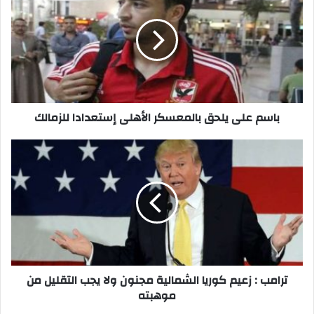
يلحق
بالمعسكر
الأهلى
إستعدادا
للزمالك
باسم على يلحق بالمعسكر الأهلى إستعدادا للزمالك
ترامب
:
زعيم
كوريا
الشمالية
مجنون
ولا
يجب
التقليل
من
ترامب : زعيم كوريا الشمالية مجنون ولا يجب التقليل من
موهبته
موهبته