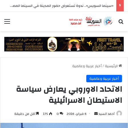
«سينما السويس».. ندوة تستعرض حضور المدينة في السينما المصرية بمعرض السويس الرابع للكتاب
بحث عن
الق
الرئيسية
/
أخبار عربية وعالمية
أخبار عربية وعالمية
الاتحاد الاوروبي يعارض سياسة
الاستيطان الاسرائيلية
أرسل
أحمد السيد
6 فبراير، 2016
0
175
أقل من دقيقة
بريدا
إلكترونيا