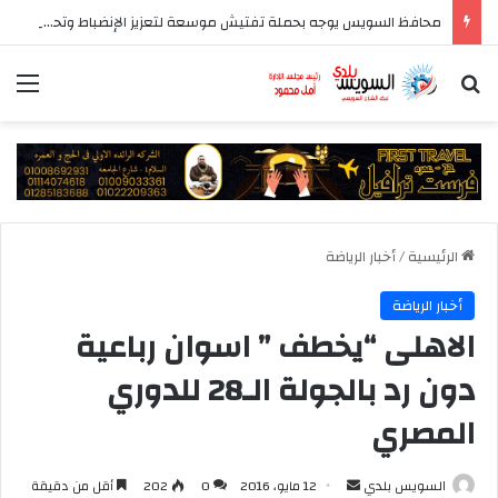
محافظ السويس يوجه بحملة تفتيش موسعة لتعزيز الإنضباط وتحسين مستوى الخدمات بأحياء المحافظة
بحث عن
الق
الرئيسية
/
أخبار الرياضة
أخبار الرياضة
الاهلى “يخطف ” اسوان رباعية
دون رد بالجولة الـ28 للدوري
المصري
أرسل
السويس بلدي
12 مايو، 2016
0
202
أقل من دقيقة