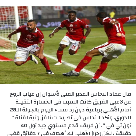
بريدا
إلكترونيا
قال عماد النحاس المدير الفنى لأسوان إن غياب الروح
عن لاعبى الفريق كانت السبب فى الخسارة الثقيلة
أمام الأهلي برباعية دون رد مساء اليوم بالجولة الـ28
للدوري. وأكد النحاس فى تصريحات تلفزيونية لقناة ”
أون تي في “، أن فريقه قدم مستوي جيد أول 40
دقيقة ، لكن إحراز الأهلى لـ3 أهداف فى 7 دقائق قضى