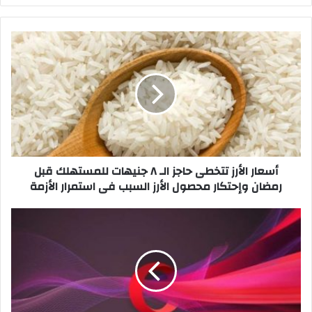
أسعار
الأرز
تتخطى
حاجز
الـ
٨
جنيهات
للمستهلك
قبل
رمضان
أسعار الأرز تتخطى حاجز الـ ٨ جنيهات للمستهلك قبل
وإحتكار
رمضان وإحتكار محصول الأرز السبب فى استمرار الأزمة
محصول
الأرز
نسخة
السبب
متصفح
فى
"أوبرا"
استمرار
الجديدة
الأزمة
تقلل
استهلاك
بطارية