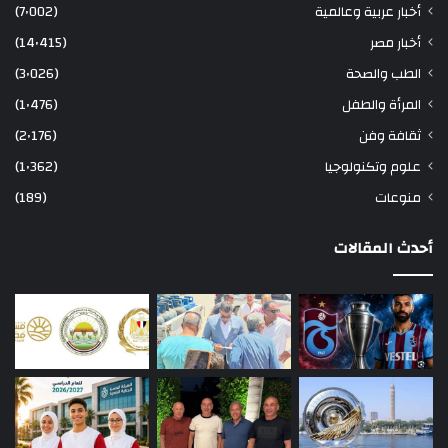
أخبار عربية وعالمية
(7٬002)
أخبار مصر
(14٬415)
الطب والصحة
(3٬026)
المرأة والطفل
(1٬476)
ثقافة وفن
(2٬176)
علوم وتكنولوجيا
(1٬362)
منوعات
(189)
أحدث المقالات