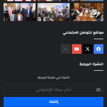
مواقع التواصل الاجتماعي
‫X
فيسبوك
‫YouTube
نلض
النشرة البريدية
اشترك في نشرتنا البريدية
أدخل
بريدك
الإلكتروني