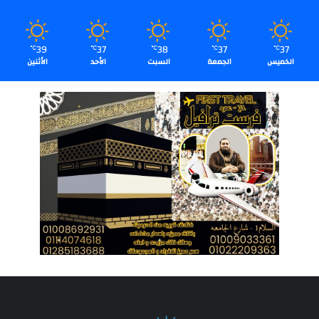
39
37
38
37
37
℃
℃
℃
℃
℃
الخميس
الجمعة
السبت
الأحد
الأثنين