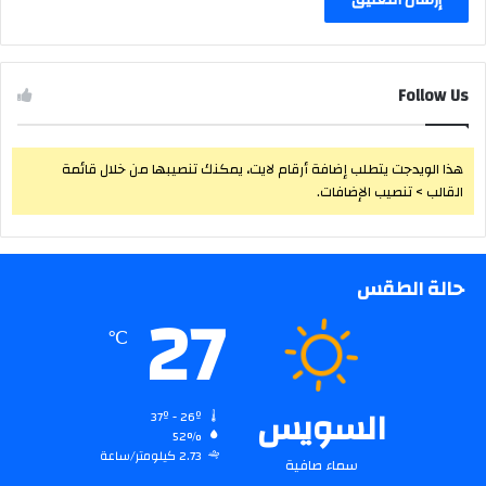
Follow Us
هذا الويدجت يتطلب إضافة أرقام لايت، يمكنك تنصيبها من خلال قائمة
القالب > تنصيب الإضافات.
حالة الطقس
27
℃
السويس
37º - 26º
52%
2.73 كيلومتر/ساعة
سماء صافية