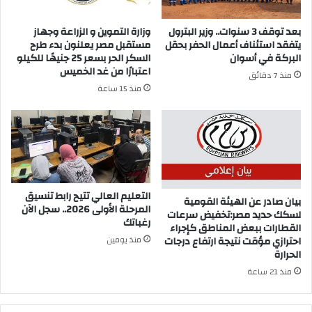
بعد توقف 3 سنوات.. وزير البترول
وزارة التموين و الزراعة وجهاز
يتفقد استئناف أعمال الحفر بحقل
مستقبل مصر يعلنون بدء طرح
البركة في أسوان
السكر الحر بسعر 25 جنيهًا للكيلو
اعتبارًا من غد الخميس
منذ 7 دقائق
منذ 15 ساعة
التعليم العالي تتيح رابط تنسيق
بيان صادر عن الهيئة القومية
المرحلة الأولى 2026.. سجل الآن
لسكك حديد مصر:تخفيض سرعات
رغباتك
القطارات ببعض المناطق كإجراء
منذ يومين
احترازي مؤقت نتيجة ارتفاع درجات
الحرارة
منذ 21 ساعة