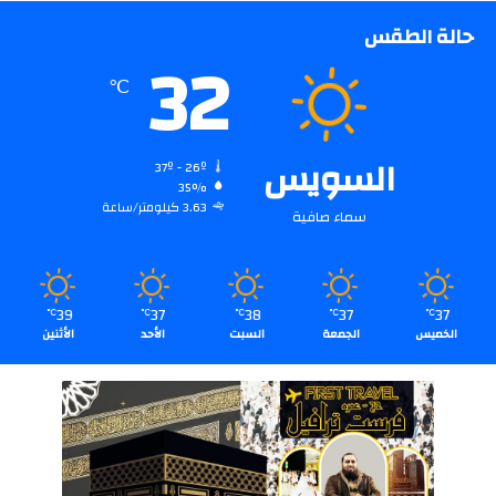
حالة الطقس
32
℃
السويس
37º - 26º
35%
3.63 كيلومتر/ساعة
سماء صافية
39
37
38
37
37
℃
℃
℃
℃
℃
الخميس
الجمعة
السبت
الأحد
الأثنين