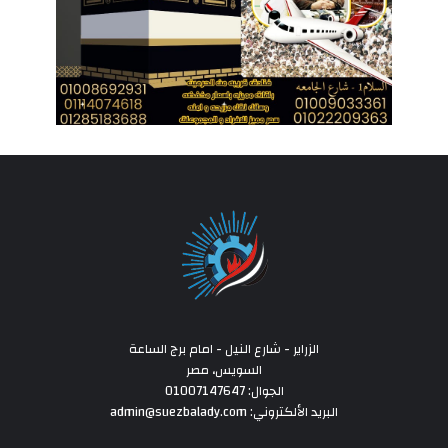
الزراير - شارع النيل - امام برج الساعة
السويس، مصر
الجوال: 01007147647
البريد الألكتروني: admin@suezbalady.com