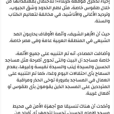
إحياء لذكرى موقعة كربلاء»؛ للاحتفال بمعتقداتها من
خلال طقوس خاصة، مثل لطم الخدود وشق الجيوب،
وترديد الأغانى والأناشيد، في مخالفة لتعاليم الكتاب
والسنة.
حيث أن الأزهر الشريف، وأئمة الأوقاف يحاربون المد
الشيعى في المنطقة العربية عامة وفى مصر خاصة.
وأضافت المصادر، أنه تم التنبيه على جميع الأئمة،
خاصة مساجد آل البيت والتى تحوى أضرحة مثل مساجد
الحسين والسيدة زينب والسيدة نفيسة وغيرها، بعدم
السماح بأى احتفالات اليوم وغدا، كما تم التنبيه على
العمال في المساجد بضرورة توخى الحذر ومراقبة
المترددين على المسجد الذين يقومون بأى طقوس أو
أفعال غريبة.
وأكدت أن هناك تنسيقا مع أجهزة الأمن في محيط
مسجد الإمام الحسين، تحسبا لتجمهر أي أفراد من