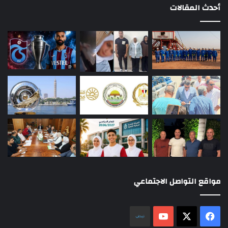
أحدث المقالات
مواقع التواصل الاجتماعي
‫X
فيسبوك
‫YouTube
نلض