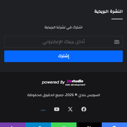
النشرة البريدية
اشترك في نشرتنا البريدية
أدخل
بريدك
الإلكتروني
السويس بلدي © 2026، جميع الحقوق محفوظة
‫X
فيسبوك
‫YouTube
نلض