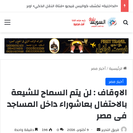
«الداخلية» تكشف كواليس فيديو «فتاة النقل الذكي» اوبر
بحث عن
الق
الرئيسية
/
أخبار مصر
أخبار مصر
الاوقاف : لن يتم السماح للشيعة
بالاحتفال بعاشوراء داخل المساجد
فى مصر
أرسل
فريق التحرير
9 أكتوبر، 2016
0
196
دقيقة واحدة