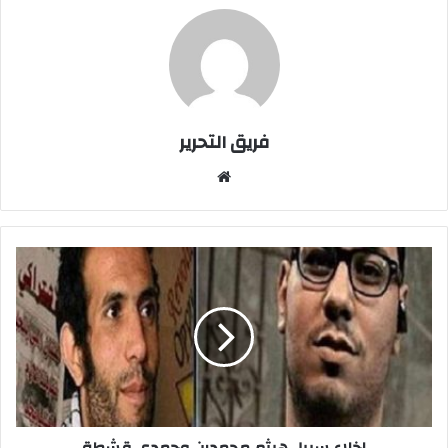
فريق التحرير
موقع
الويب
اخلاء
سبيل
هيثم
محمدين
وحمدي
قشطة