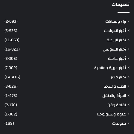
تصنيفات
آراء ومقالات
(2٬093)
أخبار الحوادث
(5٬936)
أخبار الرياضة
(11٬063)
أخبار السويس
(16٬823)
أخبار عاجلة
(3٬306)
أخبار عربية وعالمية
(7٬002)
أخبار مصر
(14٬416)
الطب والصحة
(3٬026)
المرأة والطفل
(1٬476)
ثقافة وفن
(2٬176)
علوم وتكنولوجيا
(1٬362)
منوعات
(189)