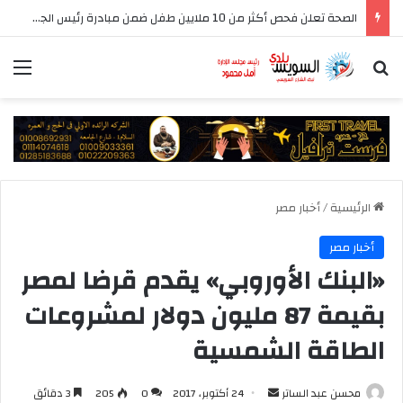
الصحة تعلن فحص أكثر من 10 ملايين طفل ضمن مبادرة رئيس الجمهورية للكشف المبكر وعلاج فقدان السمع لدى حديثي الولادة
بحث عن
الق
الرئيسية
/
أخبار مصر
أخبار مصر
«البنك الأوروبي» يقدم قرضا لمصر
بقيمة 87 مليون دولار لمشروعات
الطاقة الشمسية
أرسل
محسن عبد الساتر
24 أكتوبر، 2017
0
205
3 دقائق