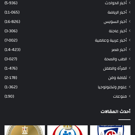
أخبار الحوادث
(5٬936)
أخبار الرياضة
(11٬065)
أخبار السويس
(16٬826)
أخبار عاجلة
(3٬306)
أخبار عربية وعالمية
(7٬002)
أخبار مصر
(14٬423)
الطب والصحة
(3٬027)
المرأة والطفل
(1٬476)
ثقافة وفن
(2٬178)
علوم وتكنولوجيا
(1٬362)
منوعات
(190)
أحدث المقالات