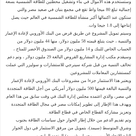
وستستخدم هذه الأموال في بناء وتشغيل محطتين للطاقة الشمسية بسعة
إجمالية تبلغ 80 ميجا واط تقع في مجمع بنبان في صعيد مصر والتي
ستكون عند اكتمالها أكبر منشأة للطاقة الشمسية في العالم حيث يصل
إنتاجها إلى 1.8 جيجا وات.
وسيتم تمويل المشروع عن طريق قرض من البنك الأوروبي لإعادة الإعمار
والتنمية ، حيث يتبلغ قيمته 58 مليون دولار، منها 44 مليون دولار من
الحساب الخاص للبنك و 14 مليون دولار من الصندوق الأخضر للمناخ ،
وسيقدم مكتب إدارة المشاريع القروض البالغة 29 مليون دولار ، وتم دعم
تحالف التنمية من قبل شركة سينرجي للاستشارات و سوليزر التي عملت
كمستشارين المعاملات للمشروعين.
ويعتبر هذا الاستثمار جزءا من مشروعات البنك الأوروبي لإعادة الإعمار
والتنمية البالغة قيمتها 500 مليون دولار أمريكي من أجل الطاقة المتجددة
في مصر، والذي اعتمده مجلس إدارة البنك في وقت سابق من هذا العام.
ويهدف هذا الإطار إلى تطوير إمكانات مصر في مجال الطاقة المتجددة
وتعزيز مشاركة القطاع الخاص في قطاع الطاقة.
وتم تقديم الدعم من خلال إطار الحوار حول سياسات الطاقة بجنوب
وشرق المتوسط (سيمد)، بتمويل من مرفق الاستثمار في دول الجوار
التابع للاتحاد الأوروبي، وحساب (سيمد) المتعدد المانحين.