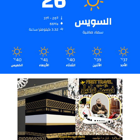
26
السويس
37º - 26º
66%
3.32 كيلومتر/ساعة
سماء صافية
40
41
40
39
37
℃
℃
℃
℃
℃
الأحد
الأثنين
الثلاثاء
الأربعاء
الخميس