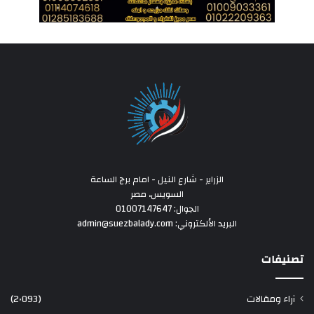
الزراير - شارع النيل - امام برج الساعة
السويس، مصر
الجوال: 01007147647
البريد الألكتروني: admin@suezbalady.com
تصنيفات
آراء ومقالات
(2٬093)