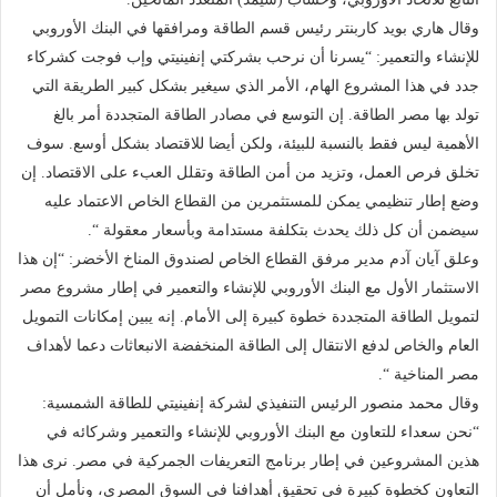
وقال هاري بويد كاربنتر رئيس قسم الطاقة ومرافقها في البنك الأوروبي
للإنشاء والتعمير: “يسرنا أن نرحب بشركتي إنفينيتي وإب فوجت كشركاء
جدد في هذا المشروع الهام، الأمر الذي سيغير بشكل كبير الطريقة التي
تولد بها مصر الطاقة. إن التوسع في مصادر الطاقة المتجددة أمر بالغ
الأهمية ليس فقط بالنسبة للبيئة، ولكن أيضا للاقتصاد بشكل أوسع. سوف
تخلق فرص العمل، وتزيد من أمن الطاقة وتقلل العبء على الاقتصاد. إن
وضع إطار تنظيمي يمكن للمستثمرين من القطاع الخاص الاعتماد عليه
سيضمن أن كل ذلك يحدث بتكلفة مستدامة وبأسعار معقولة “.
وعلق آيان آدم مدير مرفق القطاع الخاص لصندوق المناخ الأخضر: “إن هذا
الاستثمار الأول مع البنك الأوروبي للإنشاء والتعمير في إطار مشروع مصر
لتمويل الطاقة المتجددة خطوة كبيرة إلى الأمام. إنه يبين إمكانات التمويل
العام والخاص لدفع الانتقال إلى الطاقة المنخفضة الانبعاثات دعما لأهداف
مصر المناخية “.
وقال محمد منصور الرئيس التنفيذي لشركة إنفينيتي للطاقة الشمسية:
“نحن سعداء للتعاون مع البنك الأوروبي للإنشاء والتعمير وشركائه في
هذين المشروعين في إطار برنامج التعريفات الجمركية في مصر. نرى هذا
التعاون كخطوة كبيرة في تحقيق أهدافنا في السوق المصري، ونأمل أن