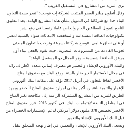
نرى المزيد من المشاريع في المستقبل القريب “.
وقال أنطون ميلنر العضو المنتدب لشركة إب فوجت: “نقدر بشدة التعاون
البناء جدا مع شركائنا في التمويل بشأن هذه المشاريع الهامة. يعد التطبيق
الناجح لتمويل القطاعين العام والخاص عاملا رئيسيا في دفع نشر
تكنولوجيات الطاقة المستدامة والمنخفضة الانبعاثات سواء بالنسبة لمصر
أو على نطاق عالمي. تتوسع شركاتنا بسرعة ونرحب بالتعاون المبدئي
لجولتنا القادمة من المشروعات المصرية، حيث نقوم بالفعل ببناء أول
مرفق للطاقة الشمسية – وهو المجال ذو المستقبل الواعد”.
والبنك الأوروبي للإنشاء والتعمير هو مصرف إنمائي متعدد الأطراف رائد
في مجال الاستثمار الغير ضار بالبيئة. ووقع البنك مع صندوق المناخ
الأخضر اتفاقا للتعاون في أبريل 2017 يؤكد على مكانة البنك األوروبي
للإعمار والتنمية باعتباره أكبر متلقي لموارد صندوق المناخ األخضر ويمهد
الطريق للمزيد من المشاريع المشتركة الرامية إلى مكافحة تغير المناخ
في المناطق التابعة لإهتمامات البنك. في أكتوبر 2016، قرر صندوق المناخ
الأخضر تخصيص 378 مليون دولار أمريكي لدعم الإستثمارات الخضراء من
قبل البنك الأوروبي للإنشاء والتعمير.
ويسعى البنك الأوروبي للإنشاء والتعمير، في إطار نهجه المتعلق بنقل