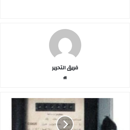
فريق التحرير
موقع
الويب
وزاره
الكهرباء
تطالب
بعدم
دفع