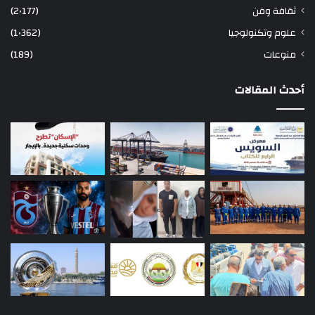
ثقافة وفن
(2٬177)
علوم وتكنولوجيا
(1٬362)
منوعات
(189)
أحدث المقالات