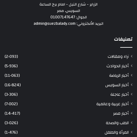
الزراير - شارع النيل - امام برج الساعة
السويس، مصر
الجوال: 01007147647
البريد الألكتروني: admin@suezbalady.com
تصنيفات
آراء ومقالات
(2٬093)
أخبار الحوادث
(5٬936)
أخبار الرياضة
(11٬063)
أخبار السويس
(16٬824)
أخبار عاجلة
(3٬306)
أخبار عربية وعالمية
(7٬002)
أخبار مصر
(14٬417)
الطب والصحة
(3٬026)
المرأة والطفل
(1٬476)