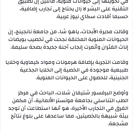
في تحويلها إلى حيوانات منوية، قائلين إن تطبيق
التقنية على البشر لا زال يحتاج إلى تجارب إضافية،
حسبما أفادت سكاي نيوز عربية.
وقالت مديرة الأبحاث، ياهو شا، من جامعة نانجينج، إن
الحيوانات المنوية المخلقة نجحت في تخصيب بويضات
إناث الفئران وأثمرت إنجاب أجنة جديدة بصحة سليمة.
وقامت التجربة بإضافة هرمونات ومواد كيماوية وخلايا
طبيعية موجودة في الخصية إلى الخلايا الجذعية
الجنينية، للحصول على الحيوانات المنوية.
وأوضح البرفسور شتيفان شلات، الباحث في مركز
الطب التناسلي بجامعة مونستر الألمانية، أن مكمن
الفرق في التجارب الأخيرة، هو أنها استطاعت أن توجد
بيئة شبيهة بالخصيتين، مما ساعدها على بلوغ نتائج
مشجعة.