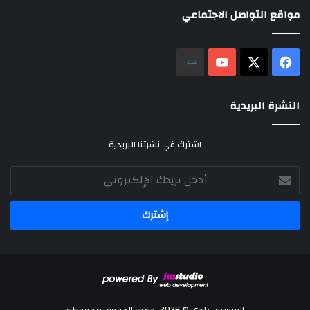
مواقع التواصل الاجتماعي
‫X
فيسبوك
‫YouTube
نلض
النشرة البريدية
اشترك في نشرتنا البريدية
أدخل
بريدك
الإلكتروني