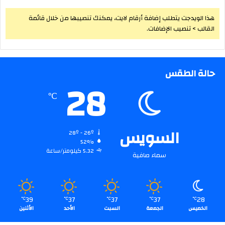
هذا الويدجت يتطلب إضافة أرقام لايت، يمكنك تنصيبها من خلال قائمة
القالب > تنصيب الإضافات.
حالة الطقس
28
℃
السويس
28º - 26º
52%
5.32 كيلومتر/ساعة
سماء صافية
39
37
37
37
28
℃
℃
℃
℃
℃
الخميس
الجمعة
السبت
الأحد
الأثنين