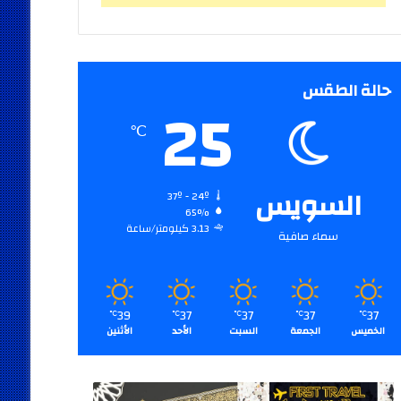
حالة الطقس
25
℃
السويس
37º - 24º
65%
3.13 كيلومتر/ساعة
سماء صافية
39
37
37
37
37
℃
℃
℃
℃
℃
الخميس
الجمعة
السبت
الأحد
الأثنين