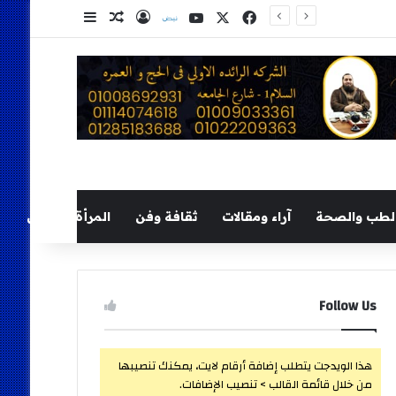
‫X
فيسبوك
‫YouTube
نلض
تسجيل الدخول
مقال عشوائي
إضافة عمود ج
لطب والصحة
آراء ومقالات
ثقافة وفن
المرأة والطفل
Follow Us
هذا الويدجت يتطلب إضافة أرقام لايت، يمكنك تنصيبها
من خلال قائمة القالب > تنصيب الإضافات.