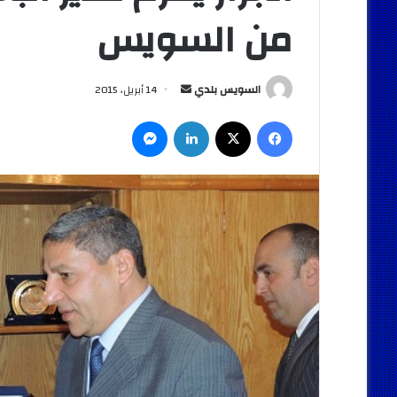
من السويس
أرسل
السويس بلدي
14 أبريل، 2015
بريدا
فيسبوك
‫X
لينكدإن
ماسنجر
إلكترونيا