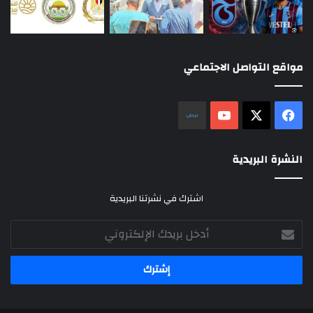
مواقع التواصل الاجتماعي
‫X
فيسبوك
‫YouTube
نلض
النشرة البريدية
اشترك في نشرتنا البريدية
أدخل
بريدك
الإلكتروني