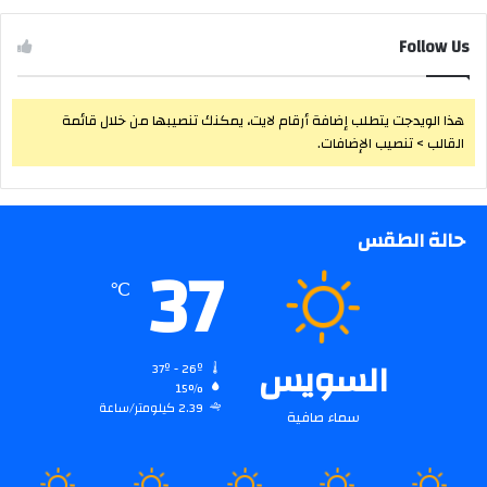
Follow Us
هذا الويدجت يتطلب إضافة أرقام لايت، يمكنك تنصيبها من خلال قائمة
القالب > تنصيب الإضافات.
حالة الطقس
37
℃
السويس
37º - 26º
15%
2.39 كيلومتر/ساعة
سماء صافية