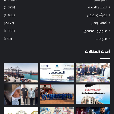
الطب والصحة
(3٬026)
المرأة والطفل
(1٬476)
ثقافة وفن
(2٬177)
علوم وتكنولوجيا
(1٬362)
منوعات
(189)
أحدث المقالات