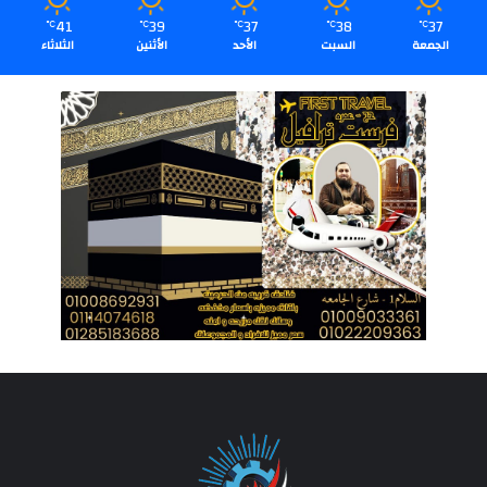
41
39
37
38
37
℃
℃
℃
℃
℃
الجمعة
السبت
الأحد
الأثنين
الثلاثاء