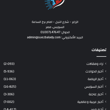
الزراير - شارع النيل - امام برج الساعة
السويس، مصر
الجوال: 01007147647
البريد الألكتروني: admin@suezbalady.com
تصنيفات
آراء ومقالات
(2٬093)
أخبار الحوادث
(5٬936)
أخبار الرياضة
(11٬063)
أخبار السويس
(16٬825)
أخبار عاجلة
(3٬306)
أخبار عربية وعالمية
(7٬002)
أخبار مصر
(14٬417)