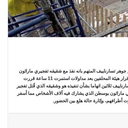
م جوهر تسارناييف المتهم بانه نفذ مع شقيقه تفجيري ماراثون
بوسطن اللذين خلفا ثلاثة قتلى في عام 2013. وجاء قرار هيئة المحلفين بعد مداولات استمرت 11 ساعة قررت
رناييف ثلاثين اتهاما بشأن تنفيذه هو وشقيقه الذي قُتل تفجير
ي ماراثون بوسطن الذي يشارك فيه آلاف الأشخاص مما أسفر