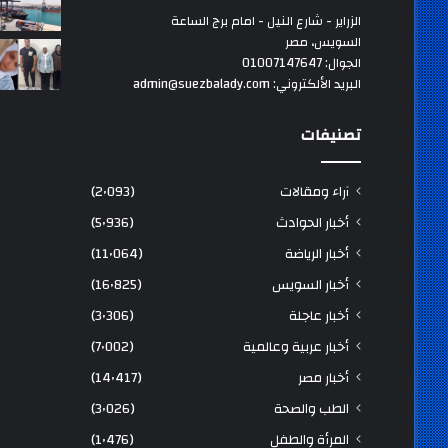
الزراير - شارع النيل - امام برج الساعة
السويس، مصر
الجوال: 01007147647
البريد الألكتروني: admin@suezbalady.com
تصنيفات
آراء ومقالات
(2٬093)
أخبار الحوادث
(5٬936)
أخبار الرياضة
(11٬064)
أخبار السويس
(16٬825)
أخبار عاجلة
(3٬306)
أخبار عربية وعالمية
(7٬002)
أخبار مصر
(14٬417)
الطب والصحة
(3٬026)
المرأة والطفل
(1٬476)