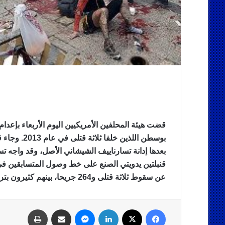
قضت هيئة المحلفين الأمريكيين اليوم الأربعاء بإعدا
بعدها إدانة تسارناييف الشيشاني الأصل، وقد واجه تسا
قنبلتين يدويتي الصنع على خط وصول المتسابقين ف
عن سقوط ثلاثة قتلى و264 جريحا، بينهم كثيرون بترت أطرافهم، وإثارة حالة هلع بين الحضور.
فيسبوك
‫X
لينكدإن
ماسنجر
مشاركة عبر البريد
طباعة