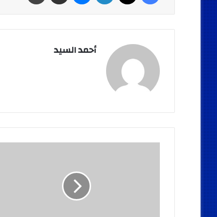
أحمد السيد
"داعش"
توقف
بث
شبكة
تليفزيونية
فرنسية