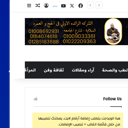
‫X
فيسبوك
‫YouTube
نلض
تسجيل الدخول
مقال عشوائي
إضافة عمود ج
لطب والصحة
آراء ومقالات
ثقافة وفن
المرأة والطفل
Follow Us
هذا الويدجت يتطلب إضافة أرقام لايت، يمكنك تنصيبها
من خلال قائمة القالب > تنصيب الإضافات.