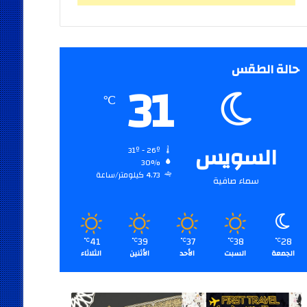
حالة الطقس
31
℃
السويس
31º - 26º
30%
4.73 كيلومتر/ساعة
سماء صافية
41
39
37
38
28
℃
℃
℃
℃
℃
الجمعة
السبت
الأحد
الأثنين
الثلاثاء