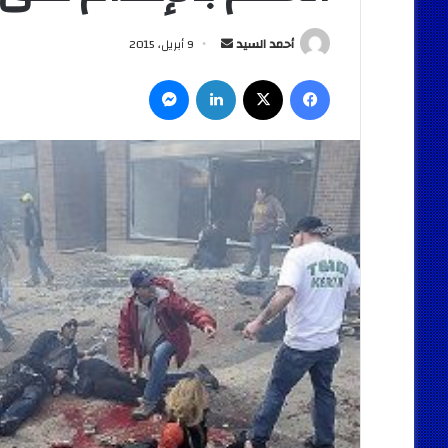
أرسل
أحمد السيد
9 أبريل، 2015
بريدا
فيسبوك
‫X
لينكدإن
ماسنجر
إلكترونيا