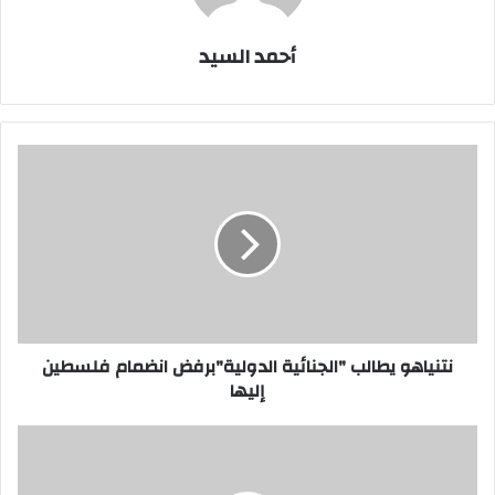
أحمد السيد
نتنياهو
يطالب
"الجنائية
الدولية"برفض
انضمام
فلسطين
إليها
نتنياهو يطالب "الجنائية الدولية"برفض انضمام فلسطين
إليها
الداخلية
الفرنسية:
مثيرو