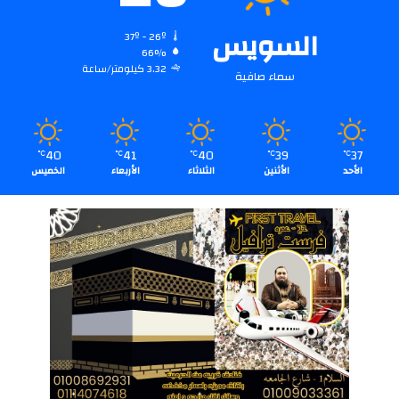
السويس
37º - 26º
66%
3.32 كيلومتر/ساعة
سماء صافية
40
41
40
39
37
℃
℃
℃
℃
℃
الأحد
الأثنين
الثلاثاء
الأربعاء
الخميس