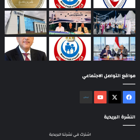
مواقع التواصل الاجتماعي
‫X
فيسبوك
‫YouTube
نلض
النشرة البريدية
اشترك في نشرتنا البريدية