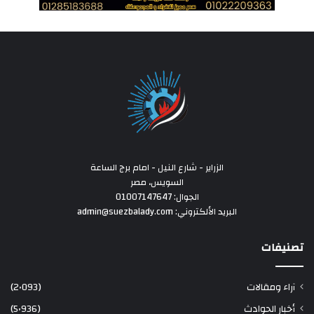
الزراير - شارع النيل - امام برج الساعة
السويس، مصر
الجوال: 01007147647
البريد الألكتروني: admin@suezbalady.com
تصنيفات
آراء ومقالات
(2٬093)
أخبار الحوادث
(5٬936)