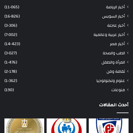
أخبار الرياضة
(11٬065)
أخبار السويس
(16٬826)
أخبار عاجلة
(3٬306)
أخبار عربية وعالمية
(7٬002)
أخبار مصر
(14٬423)
الطب والصحة
(3٬027)
المرأة والطفل
(1٬476)
ثقافة وفن
(2٬178)
علوم وتكنولوجيا
(1٬362)
منوعات
(190)
أحدث المقالات