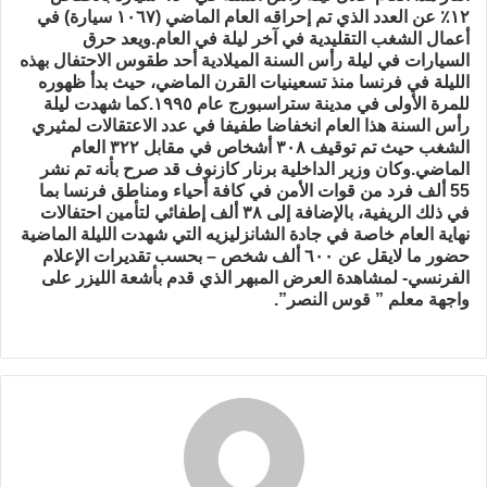
١٢٪ عن العدد الذي تم إحراقه العام الماضي (١٠٦٧ سيارة) في
أعمال الشغب التقليدية في آخر ليلة في العام.ويعد حرق
السيارات في ليلة رأس السنة الميلادية أحد طقوس الاحتفال بهذه
الليلة في فرنسا منذ تسعينيات القرن الماضي، حيث بدأ ظهوره
للمرة الأولى في مدينة ستراسبورج عام ١٩٩٥.كما شهدت ليلة
رأس السنة هذا العام انخفاضا طفيفا في عدد الاعتقالات لمثيري
الشغب حيث تم توقيف ٣٠٨ أشخاص في مقابل ٣٢٢ العام
الماضي.وكان وزير الداخلية برنار كازنوف قد صرح بأنه تم نشر
55 ألف فرد من قوات الأمن في كافة أحياء ومناطق فرنسا بما
في ذلك الريفية، بالإضافة إلى ٣٨ ألف إطفائي لتأمين احتفالات
نهاية العام خاصة في جادة الشانزليزيه التي شهدت الليلة الماضية
حضور ما لايقل عن ٦٠٠ ألف شخص – بحسب تقديرات الإعلام
الفرنسي- لمشاهدة العرض المبهر الذي قدم بأشعة الليزر على
واجهة معلم ” قوس النصر”.