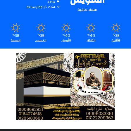
33%
2.64 كيلومتر/ساعة
سماء صافية
38
39
40
40
38
℃
℃
℃
℃
℃
الأثنين
الثلاثاء
الأربعاء
الخميس
الجمعة