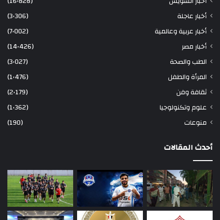
أخبار السويس
(16٬828)
أخبار عاجلة
(3٬306)
أخبار عربية وعالمية
(7٬002)
أخبار مصر
(14٬426)
الطب والصحة
(3٬027)
المرأة والطفل
(1٬476)
ثقافة وفن
(2٬179)
علوم وتكنولوجيا
(1٬362)
منوعات
(190)
أحدث المقالات