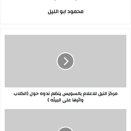
محمود ابو الليل
مركز
النيل
للاعلام
بالسويس
ينظم
ندوه
حول
(الكلاب
واثرها
على
مركز النيل للاعلام بالسويس ينظم ندوه حول (الكلاب
البيئه
واثرها على البيئه )
)
الزمالك
يعود
للتربع
على