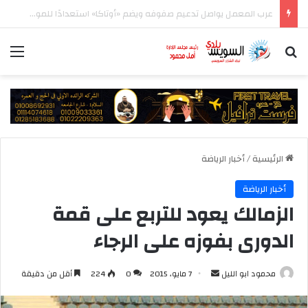
الأهلي يواصل تحضيراته في إسبانيا قبل مواجهة برشلونة وانطلاق الدوري
بحث عن
الق
الرئيسية
/
أخبار الرياضة
أخبار الرياضة
الزمالك يعود للتربع على قمة
الدورى بفوزه على الرجاء
أرسل
محمود ابو الليل
7 مايو، 2015
0
224
أقل من دقيقة
بريدا
إلكترونيا