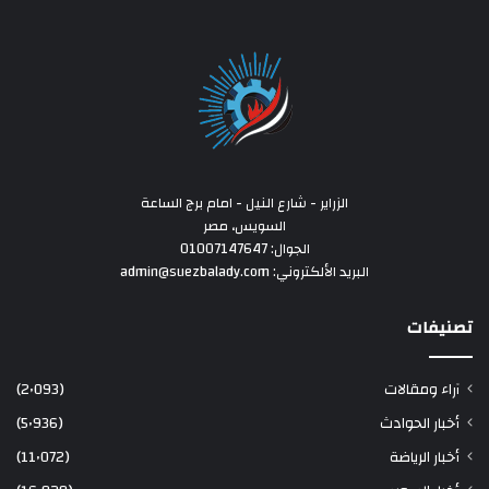
الزراير - شارع النيل - امام برج الساعة
السويس، مصر
الجوال: 01007147647
البريد الألكتروني: admin@suezbalady.com
تصنيفات
آراء ومقالات
(2٬093)
أخبار الحوادث
(5٬936)
أخبار الرياضة
(11٬072)