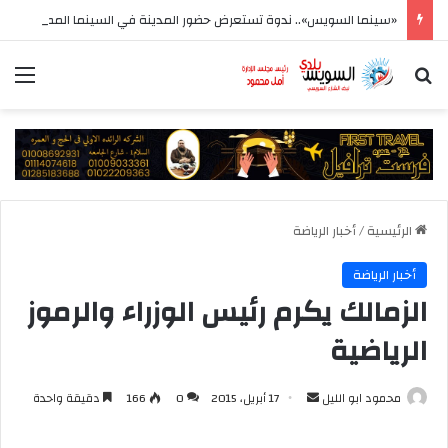
«سينما السويس».. ندوة تستعرض حضور المدينة في السينما المصرية بمعرض السويس الرابع للكتاب
بحث عن
الق
الرئيسية
/
أخبار الرياضة
أخبار الرياضة
الزمالك يكرم رئيس الوزراء والرموز
الرياضية
أرسل
محمود ابو الليل
17 أبريل، 2015
0
166
دقيقة واحدة
بريدا
إلكترونيا