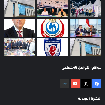
مواقع التواصل الاجتماعي
‫X
فيسبوك
‫YouTube
نلض
النشرة البريدية