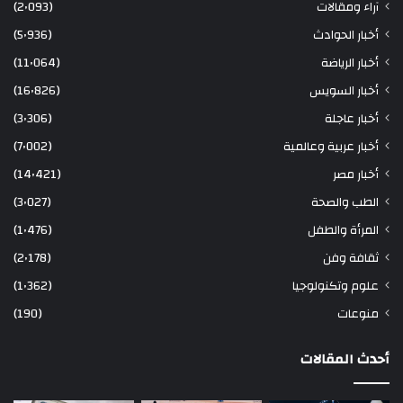
آراء ومقالات
(2٬093)
أخبار الحوادث
(5٬936)
أخبار الرياضة
(11٬064)
أخبار السويس
(16٬826)
أخبار عاجلة
(3٬306)
أخبار عربية وعالمية
(7٬002)
أخبار مصر
(14٬421)
الطب والصحة
(3٬027)
المرأة والطفل
(1٬476)
ثقافة وفن
(2٬178)
علوم وتكنولوجيا
(1٬362)
منوعات
(190)
أحدث المقالات