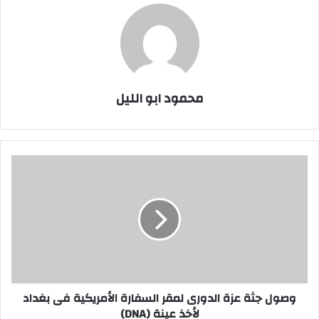
محمود ابو الليل
وصول
جثة
عزة
الدورى
لمقر
السفارة
الأمريكية
فى
بغداد
لأخذ
وصول جثة عزة الدورى لمقر السفارة الأمريكية فى بغداد
عينة
لأخذ عينة (DNA)