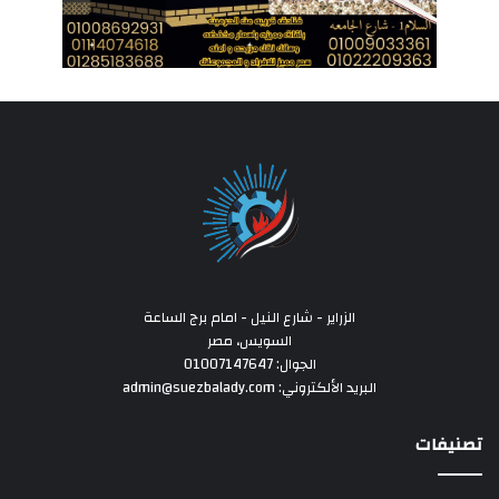
الزراير - شارع النيل - امام برج الساعة
السويس، مصر
الجوال: 01007147647
البريد الألكتروني: admin@suezbalady.com
تصنيفات