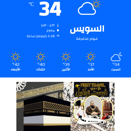
34
℃
السويس
34º - 27º
29%
5.28 كيلومتر/ساعة
غيوم متفرقة
42
40
39
37
34
℃
℃
℃
℃
℃
السبت
الأحد
الأثنين
الثلاثاء
الأربعاء