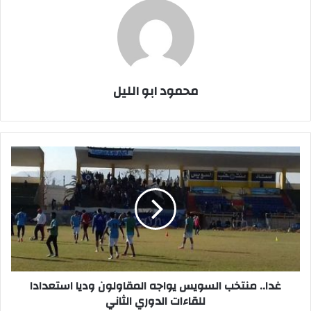
محمود ابو الليل
غدا..
منتخب
السويس
يواجه
المقاولون
وديا
استعدادا
للقاءات
الدوري
الثاني
غدا.. منتخب السويس يواجه المقاولون وديا استعدادا
للقاءات الدوري الثاني