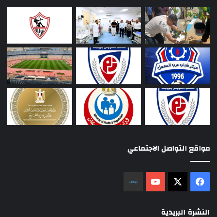
مواقع التواصل الاجتماعي
‫X
فيسبوك
‫YouTube
نلض
النشرة البريدية