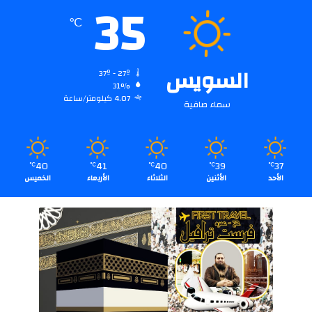
35
℃
السويس
37º - 27º
31%
4.07 كيلومتر/ساعة
سماء صافية
40
41
40
39
37
℃
℃
℃
℃
℃
الأحد
الأثنين
الثلاثاء
الأربعاء
الخميس