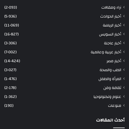
آراء ومقالات
(2٬093)
أخبار الحوادث
(5٬936)
أخبار الرياضة
(11٬069)
أخبار السويس
(16٬827)
أخبار عاجلة
(3٬306)
أخبار عربية وعالمية
(7٬002)
أخبار مصر
(14٬424)
الطب والصحة
(3٬027)
المرأة والطفل
(1٬476)
ثقافة وفن
(2٬178)
علوم وتكنولوجيا
(1٬362)
منوعات
(190)
أحدث المقالات