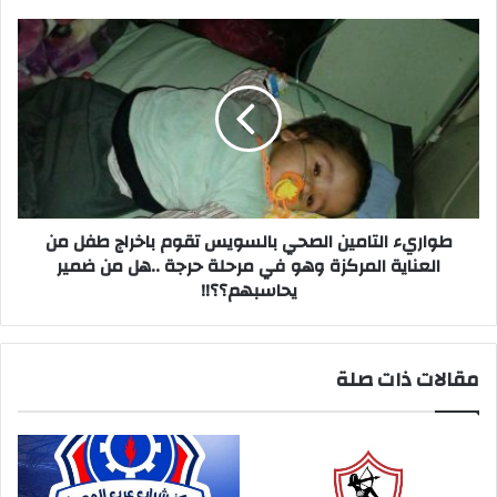
طواريء
التامين
الصحي
بالسويس
تقوم
باخراج
طفل
من
العناية
المركزة
طواريء التامين الصحي بالسويس تقوم باخراج طفل من
وهو
العناية المركزة وهو في مرحلة حرجة ..هل من ضمير
في
يحاسبهم؟؟!!
مرحلة
حرجة
..هل
مقالات ذات صلة
من
ضمير
يحاسبهم؟؟!!