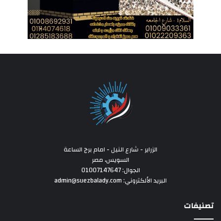
الزراير - شارع النيل - امام برج الساعة
السويس، مصر
الجوال: 01007147647
البريد الألكتروني: admin@suezbalady.com
تصنيفات