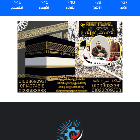
40
41
40
39
37
℃
℃
℃
℃
℃
الأحد
الأثنين
الثلاثاء
الأربعاء
الخميس