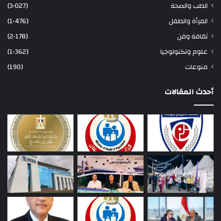
الطب والصحة
(3٬027)
المرأة والطفل
(1٬476)
ثقافة وفن
(2٬178)
علوم وتكنولوجيا
(1٬362)
منوعات
(190)
أحدث المقالات