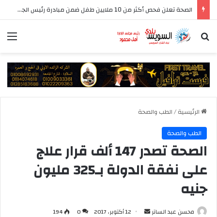
الصحة تعلن فحص أكثر من 10 ملايين طفل ضمن مبادرة رئيس الجمهورية للكشف المبكر وعلاج فقدان السمع لدى حديثي الولادة
بحث عن
الق
الرئيسية
/
الطب والصحة
الطب والصحة
الصحة تصدر 147 ألف قرار علاج
على نفقة الدولة بـ325 مليون
جنيه
أرسل
محسن عبد الساتر
12 أكتوبر، 2017
0
194