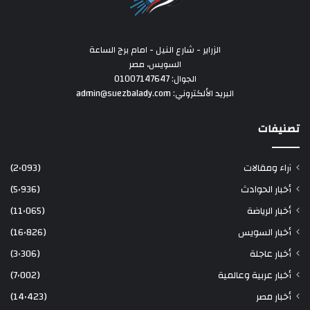
الزراير - شارع النيل - امام برج الساعة
السويس، مصر
الجوال: 01007147647
البريد الألكتروني: admin@suezbalady.com
تصنيفات
آراء ومقالات
(2٬093)
أخبار الحوادث
(5٬936)
أخبار الرياضة
(11٬065)
أخبار السويس
(16٬826)
أخبار عاجلة
(3٬306)
أخبار عربية وعالمية
(7٬002)
أخبار مصر
(14٬423)