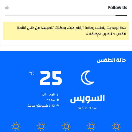
Follow Us
هذا الويدجت يتطلب إضافة أرقام لايت، يمكنك تنصيبها من خلال قائمة
القالب > تنصيب الإضافات.
حالة الطقس
25
℃
السويس
37º - 24º
69%
3.73 كيلومتر/ساعة
سماء صافية