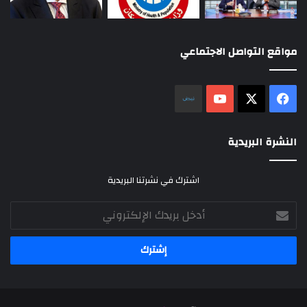
مواقع التواصل الاجتماعي
‫X
فيسبوك
‫YouTube
نلض
النشرة البريدية
اشترك في نشرتنا البريدية
أدخل
بريدك
الإلكتروني