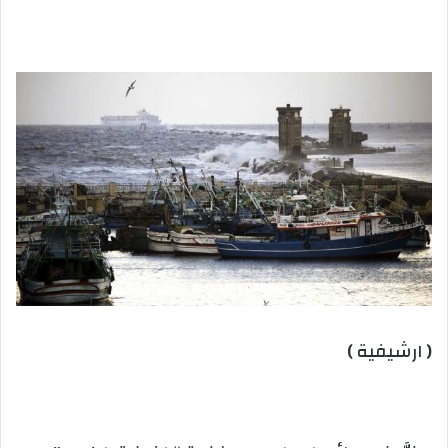
بريدا
إلكترونيا
( ارشيفية )