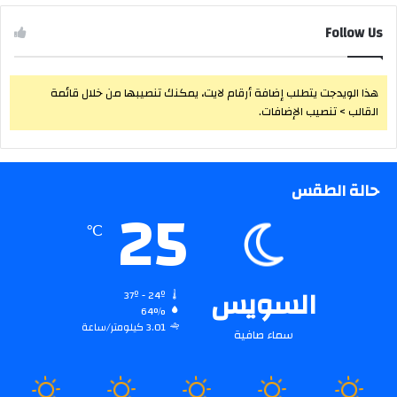
Follow Us
هذا الويدجت يتطلب إضافة أرقام لايت، يمكنك تنصيبها من خلال قائمة
القالب > تنصيب الإضافات.
حالة الطقس
25
℃
السويس
37º - 24º
64%
3.01 كيلومتر/ساعة
سماء صافية