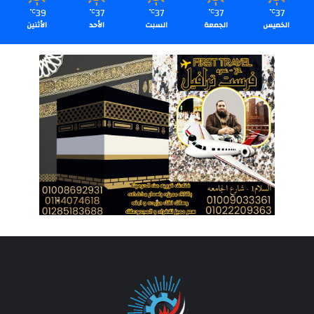
39
37
37
37
37
℃
℃
℃
℃
℃
الخميس
الجمعة
السبت
الأحد
الأثنين