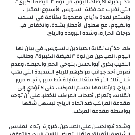
حذَّر خبراء الأرصاد، اليوم، من نوة “الفيضة الكبرى”،
التي تضرب محافظة السويس الأسبوع المقبل،
وتستمر لمدة 6 أيام، مصحوبة بكثافة في السحب
والغيوم، مع هطول الأمطار بشدة، وانخفاض في
درجات الحرارة، وشدة البرودة والرياح.
كما حذَّرت نقابة الصيادين بالسويس، في بيان لها
اليوم، الصيادين من نوة “الفيضة الكبيرة”، وطالب
النقيب بكري أبوالحسن، بتوخي الحذر والحيطة، وعدم
تعرض أحد جوانب مراكبهم للرياح الشديدة التي تهب
خلال تلك النوة؛ منعًا لمقابلة خط سير واتجاه مرور
الرياح، وارتطامها بجسم المركب، حتى لا تؤدي إلى
انقلابه، وتعرض أصحاب المراكب للخطر، على أن توجه
مقدمة المراكب ضد اتجاه الرياح؛ ليسهل شقها
بواسطة مقدمة المركب.
وشدد أبوالحسن على الصيادين، ضرورة ارتداء الملابس
الشتوية الثقيلة؛ منعًا للتعرض لنزلات البرد، والتوقف