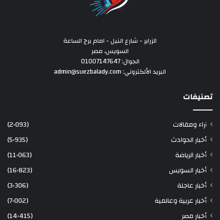
الزراير - شارع النيل - امام برج الساعة
السويس، مصر
الجوال: 01007147647
البريد الألكتروني: admin@suezbalady.com
تصنيفات
آراء ومقالات
(2٬093)
أخبار الحوادث
(5٬935)
أخبار الرياضة
(11٬063)
أخبار السويس
(16٬823)
أخبار عاجلة
(3٬306)
أخبار عربية وعالمية
(7٬002)
أخبار مصر
(14٬415)