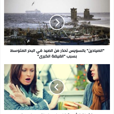
"الصيادين"
بالسويس
تحذر
من
الصيد
في
البحر
المتوسط
بسبب
"الفيضة
"الصيادين" بالسويس تحذر من الصيد في البحر المتوسط
الكبرى"
بسبب "الفيضة الكبرى"
فقدان
الشهية
"
اسبابه
،
اعراضه
،
علاجه
"