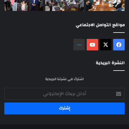
مواقع التواصل الاجتماعي
‫X
فيسبوك
‫YouTube
نلض
النشرة البريدية
اشترك في نشرتنا البريدية
أدخل
بريدك
الإلكتروني