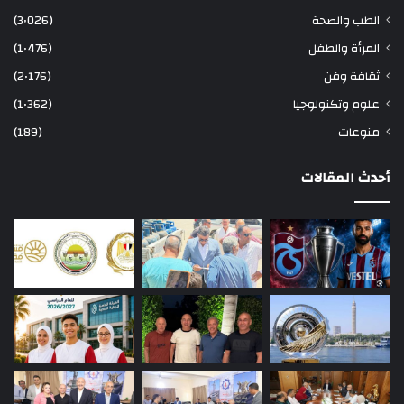
الطب والصحة
(3٬026)
المرأة والطفل
(1٬476)
ثقافة وفن
(2٬176)
علوم وتكنولوجيا
(1٬362)
منوعات
(189)
أحدث المقالات