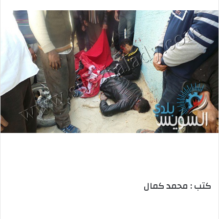
بريدا
إلكترونيا
كتب : محمد كمال