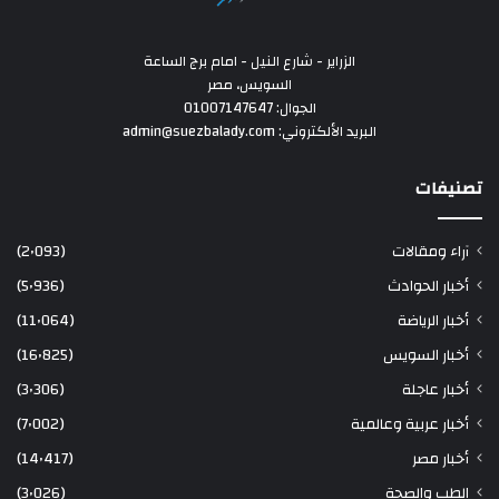
الزراير - شارع النيل - امام برج الساعة
السويس، مصر
الجوال: 01007147647
البريد الألكتروني: admin@suezbalady.com
تصنيفات
آراء ومقالات
(2٬093)
أخبار الحوادث
(5٬936)
أخبار الرياضة
(11٬064)
أخبار السويس
(16٬825)
أخبار عاجلة
(3٬306)
أخبار عربية وعالمية
(7٬002)
أخبار مصر
(14٬417)
الطب والصحة
(3٬026)