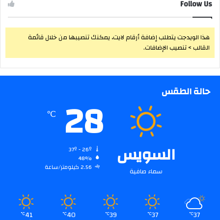
Follow Us
هذا الويدجت يتطلب إضافة أرقام لايت، يمكنك تنصيبها من خلال قائمة
القالب > تنصيب الإضافات.
حالة الطقس
28
℃
السويس
37º - 26º
48%
2.56 كيلومتر/ساعة
سماء صافية
41
40
39
37
37
℃
℃
℃
℃
℃