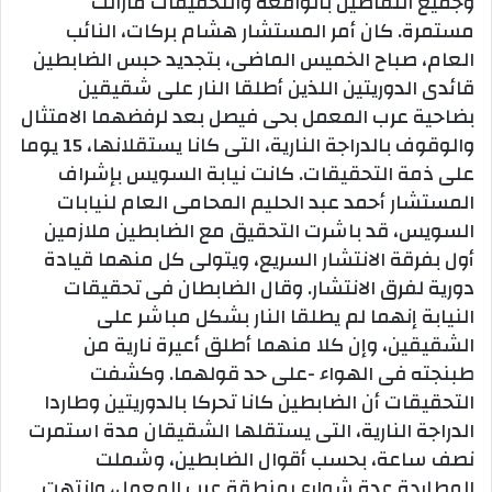
وجميع التفاصيل بالواقعة والتحقيقات مازالت
مستمرة. كان أمر المستشار هشام بركات، النائب
العام، صباح الخميس الماضى، بتجديد حبس الضابطين
قائدى الدوريتين اللذين أطلقا النار على شقيقين
بضاحية عرب المعمل بحى فيصل بعد لرفضهما الامتثال
والوقوف بالدراجة النارية، التى كانا يستقلانها، 15 يوما
على ذمة التحقيقات. كانت نيابة السويس بإشراف
المستشار أحمد عبد الحليم المحامى العام لنيابات
السويس، قد باشرت التحقيق مع الضابطين ملازمين
أول بفرقة الانتشار السريع، ويتولى كل منهما قيادة
دورية لفرق الانتشار. وقال الضابطان فى تحقيقات
النيابة إنهما لم يطلقا النار بشكل مباشر على
الشقيقين، وإن كلا منهما أطلق أعيرة نارية من
طبنجته فى الهواء -على حد قولهما. وكشفت
التحقيقات أن الضابطين كانا تحركا بالدوريتين وطاردا
الدراجة النارية، التى يستقلها الشقيقان مدة استمرت
نصف ساعة، بحسب أقوال الضابطين، وشملت
المطاردة عدة شوارع بمنطقة عرب المعمل، وانتهت