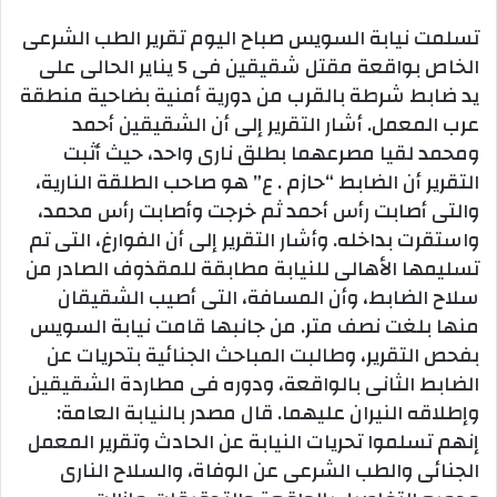
تسلمت نيابة السويس صباح اليوم تقرير الطب الشرعى
الخاص بواقعة مقتل شقيقين فى 5 يناير الحالى على
يد ضابط شرطة بالقرب من دورية أمنية بضاحية منطقة
عرب المعمل. أشار التقرير إلى أن الشقيقين أحمد
ومحمد لقيا مصرعهما بطلق نارى واحد، حيث أثبت
التقرير أن الضابط “حازم . ع” هو صاحب الطلقة النارية،
والتى أصابت رأس أحمد ثم خرجت وأصابت رأس محمد،
واستقرت بداخله. وأشار التقرير إلى أن الفوارغ، التى تم
تسليمها الأهالى للنيابة مطابقة للمقذوف الصادر من
سلاح الضابط، وأن المسافة، التى أصيب الشقيقان
منها بلغت نصف متر. من جانبها قامت نيابة السويس
بفحص التقرير، وطالبت المباحث الجنائية بتحريات عن
الضابط الثانى بالواقعة، ودوره فى مطاردة الشقيقين
وإطلاقه النيران عليهما. قال مصدر بالنيابة العامة:
إنهم تسلموا تحريات النيابة عن الحادث وتقرير المعمل
الجنائى والطب الشرعى عن الوفاة، والسلاح النارى