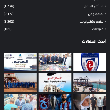
المرأة والطفل
(1٬476)
ثقافة وفن
(2٬177)
علوم وتكنولوجيا
(1٬362)
منوعات
(189)
أحدث المقالات