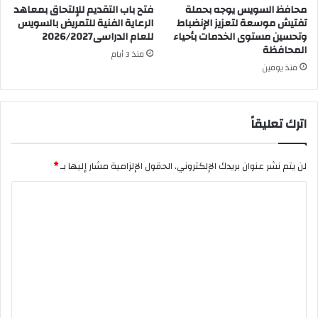
محافظ السويس يوجه بحملة
فتح باب التقديم للإلتحاق بمعاهد
تفتيش موسعة لتعزيز الإنضباط
الرعاية الفنية للتمريض بالسويس
وتحسين مستوى الخدمات بأحياء
للعام الدراسى2026/2027
المحافظة
منذ 3 أيام
منذ يومين
اترك تعليقاً
لن يتم نشر عنوان بريدك الإلكتروني.
الحقول الإلزامية مشار إليها بـ
*
ا
ل
ت
ع
ل
ي