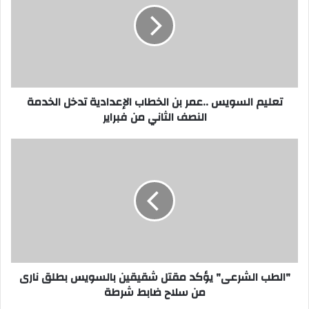
بن
الخطاب
الإعدادية
تدخل
الخدمة
النصف
الثاني
تعليم السويس ..عمر بن الخطاب الإعدادية تدخل الخدمة
من
النصف الثاني من فبراير
فبراير
"الطب
الشرعى"
يؤكد
مقتل
شقيقين
بالسويس
بطلق
نارى
من
سلاح
"الطب الشرعى" يؤكد مقتل شقيقين بالسويس بطلق نارى
ضابط
من سلاح ضابط شرطة
شرطة