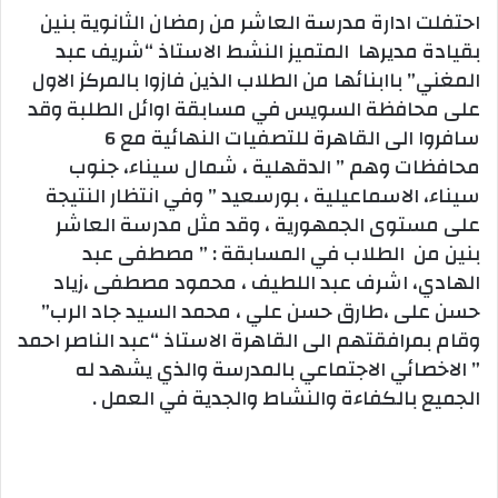
احتفلت ادارة مدرسة العاشر من رمضان الثانوية بنين
بقيادة مديرها المتميز النشط الاستاذ “شريف عبد
المغني” باابنائها من الطلاب الذين فازوا بالمركز الاول
على محافظة السويس في مسابقة اوائل الطلبة وقد
سافروا الى القاهرة للتصفيات النهائية مع 6
محافظات وهم ” الدقهلية ، شمال سيناء، جنوب
سيناء، الاسماعيلية ، بورسعيد ” وفي انتظار النتيجة
على مستوى الجمهورية ، وقد مثل مدرسة العاشر
بنين من الطلاب في المسابقة : ” مصطفى عبد
الهادي، اشرف عبد اللطيف ، محمود مصطفى ،زياد
حسن على ،طارق حسن علي ، محمد السيد جاد الرب”
وقام بمرافقتهم الى القاهرة الاستاذ “عبد الناصر احمد
” الاخصائي الاجتماعي بالمدرسة والذي يشهد له
الجميع بالكفاءة والنشاط والجدية في العمل .