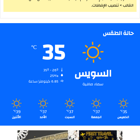
القالب > تنصيب الإضافات.
حالة الطقس
35
℃
السويس
35º - 26º
25%
6.85 كيلومتر/ساعة
سماء صافية
39
37
37
37
35
℃
℃
℃
℃
℃
الخميس
الجمعة
السبت
الأحد
الأثنين