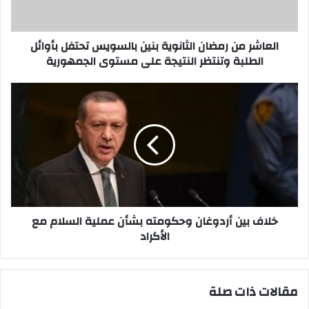
تحتفل
بأوائل
الطلبة
وتنتظر
العاشر من رمضان الثانوية بنين بالسويس تحتفل بأوائل
النتيجة
الطلبة وتنتظر النتيجة على مستوى الجمهورية
على
مستوى
خلاف
الجمهورية
بين
أردوغان
وحكومته
بشأن
عملية
السلام
مع
الأكراد
خلاف بين أردوغان وحكومته بشأن عملية السلام مع
الأكراد
مقالات ذات صلة