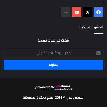
‫X
فيسبوك
‫YouTube
نلض
النشرة البريدية
اشترك في نشرتنا البريدية
أدخل
بريدك
الإلكتروني
السويس بلدي © 2026، جميع الحقوق محفوظة