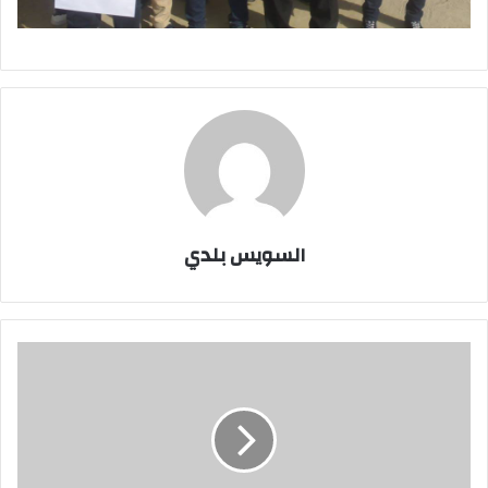
السويس بلدي
العاشر
من
رمضان
الثانوية
بنين
بالسويس