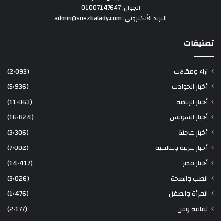
الجوال: 01007147647
البريد الألكتروني: admin@suezbalady.com
تصنيفات
آراء ومقالات
(2٬093)
أخبار الحوادث
(5٬936)
أخبار الرياضة
(11٬063)
أخبار السويس
(16٬824)
أخبار عاجلة
(3٬306)
أخبار عربية وعالمية
(7٬002)
أخبار مصر
(14٬417)
الطب والصحة
(3٬026)
المرأة والطفل
(1٬476)
ثقافة وفن
(2٬177)