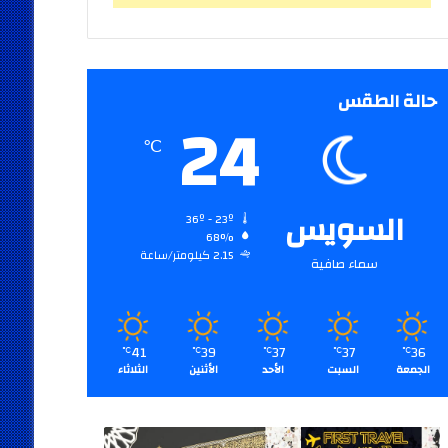
حالة الطقس
24
℃
السويس
36º - 23º
68%
2.15 كيلومتر/ساعة
سماء صافية
41
39
37
37
36
℃
℃
℃
℃
℃
الجمعة
السبت
الأحد
الأثنين
الثلاثاء