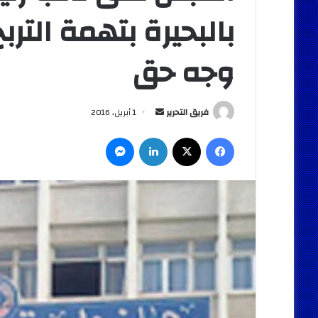
بالبحيرة بتهمة التر
وجه حق
أرسل
فريق التحرير
1 أبريل، 2016
بريدا
فيسبوك
‫X
لينكدإن
ماسنجر
إلكترونيا