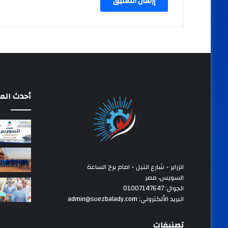
أحدث المق
الزراير - شارع النيل - امام برج الساعة
السويس، مصر
الجوال: 01007147647
البريد الألكتروني: admin@suezbalady.com
تصنيفات