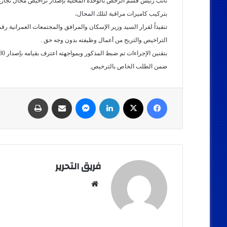
نائب رئيس قسم الرخص بالوحدة المحلية بإصدار تراخيص محال تجارية
بتركيب كاميرات مراقبة لتلك المحال،
تنفيذ
التراخيص والتربح من أعمال وظيفته بدون وجه حق .
ضمن الطلب الخاص بالترخيص.
فيسبوك
‫X
لينكدإن
ماسنجر
مشاركة عبر البريد
طباعة
فريق التحرير
موقع
الويب