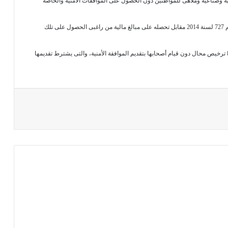
 وصناعية وملاهى للمواطنين دون الحصول على الموافقات الأمنية والخاصة
اً لقرار السيد وزير الإسكان والمرافق والمجتمعات العمرانية رقم 727 لسنة 2014 مقابل تحصله على مبالغ مالية من راغبى الحصول على تلك
بتقنين الإجراءات تم ضبط المذكور وبمواجهته اعترف بقيامه بإصدار 80 ترخيص محال دون قيام أصحابها بتقديم الموافقة الأمنية، والتى يشترط تقديمها