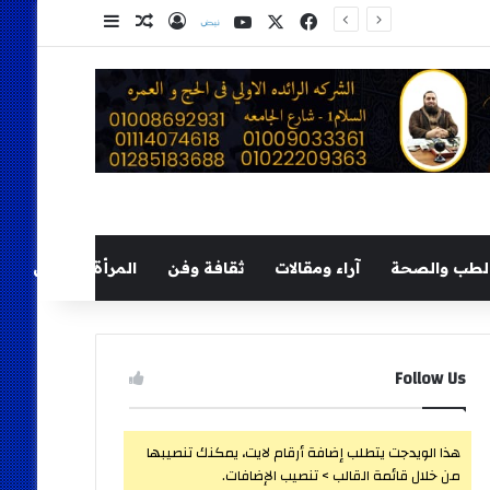
‫X
فيسبوك
‫YouTube
نلض
تسجيل الدخول
مقال عشوائي
إضافة عمود ج
لطب والصحة
آراء ومقالات
ثقافة وفن
المرأة والطفل
Follow Us
هذا الويدجت يتطلب إضافة أرقام لايت، يمكنك تنصيبها
من خلال قائمة القالب > تنصيب الإضافات.