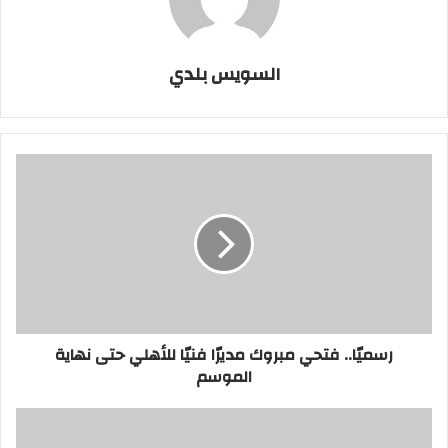
السويس بلدي
رسميّا..
فتحي
مبروك
مديرّا
فنيّا
للأهلي
حتى
نهاية
الموسم
رسميّا.. فتحي مبروك مديرّا فنيّا للأهلي حتى نهاية
الموسم
القبض
علي