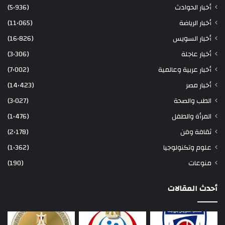
أخبار الحوادث
(5٬936)
أخبار الرياضة
(11٬065)
أخبار السويس
(16٬826)
أخبار عاجلة
(3٬306)
أخبار عربية وعالمية
(7٬002)
أخبار مصر
(14٬423)
الطب والصحة
(3٬027)
المرأة والطفل
(1٬476)
ثقافة وفن
(2٬178)
علوم وتكنولوجيا
(1٬362)
منوعات
(190)
أحدث المقالات