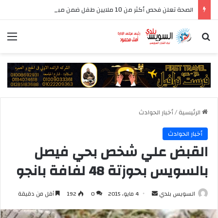
الصحة تعلن فحص أكثر من 10 ملايين طفل ضمن مبادرة رئيس الجمهورية للكشف المبكر وعلاج فقدان السمع لدى حديثي الولادة
بحث عن
الق
الرئيسية
/
أخبار الحوادث
أخبار الحوادث
القبض علي شخص بحي فيصل
بالسويس بحوزتة 48 لفافة بانجو
أرسل
السويس بلدي
4 مايو، 2015
0
192
أقل من دقيقة
بريدا
إلكترونيا