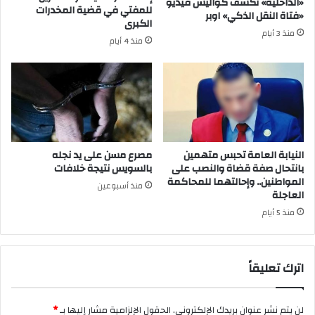
«الداخلية» تكشف كواليس فيديو
للمفتي في قضية المخدرات
«فتاة النقل الذكي» اوبر
الكبرى
منذ 3 أيام
منذ 4 أيام
النيابة العامة تحبس متهمين
مصرع مسن على يد نجله
بانتحال صفة قضاة والنصب على
بالسويس نتيجة خلافات
المواطنين.. وإحالتهما للمحاكمة
منذ أسبوعين
العاجلة
منذ 5 أيام
اترك تعليقاً
لن يتم نشر عنوان بريدك الإلكتروني.
الحقول الإلزامية مشار إليها بـ
*