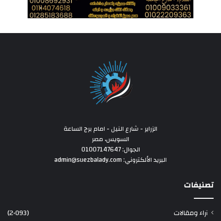
الزراير - شارع النيل - امام برج الساعة
السويس، مصر
الجوال: 01007147647
البريد الألكتروني: admin@suezbalady.com
تصنيفات
آراء ومقالات
(2٬093)