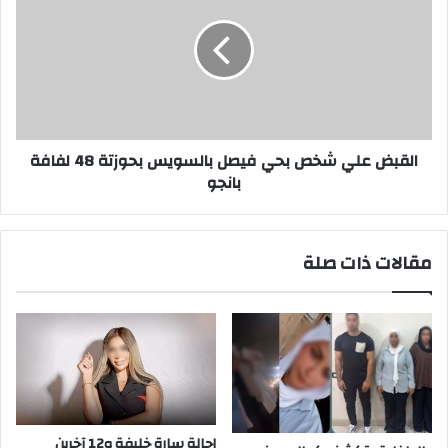
شخص
بحي
فيصل
بالسويس
بحوزتة
48
لفافة
بانجو
القبض علي شخص بحي فيصل بالسويس بحوزتة 48 لفافة
بانجو
مقالات ذات صلة
إحالة سارة خليفة و12 آخرين