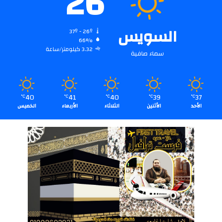
26
السويس
37º - 26º
66%
3.32 كيلومتر/ساعة
سماء صافية
40
41
40
39
37
℃
℃
℃
℃
℃
الأحد
الأثنين
الثلاثاء
الأربعاء
الخميس