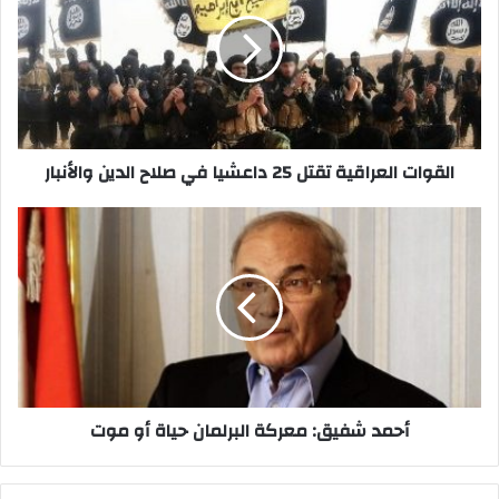
تقتل
25
داعشيا
في
صلاح
الدين
والأنبار
القوات العراقية تقتل 25 داعشيا في صلاح الدين والأنبار
أحمد
شفيق:
معركة
البرلمان
حياة
أو
موت
أحمد شفيق: معركة البرلمان حياة أو موت