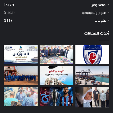
ثقافة وفن
(2٬177)
علوم وتكنولوجيا
(1٬362)
منوعات
(189)
أحدث المقالات