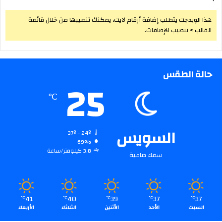
هذا الويدجت يتطلب إضافة أرقام لايت، يمكنك تنصيبها من خلال قائمة
القالب > تنصيب الإضافات.
حالة الطقس
25
℃
السويس
37º - 24º
69%
3.8 كيلومتر/ساعة
سماء صافية
41
40
39
37
37
℃
℃
℃
℃
℃
السبت
الأحد
الأثنين
الثلاثاء
الأربعاء