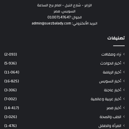
الزراير - شارع النيل - امام برج الساعة
السويس، مصر
الجوال: 01007147647
البريد الألكتروني: admin@suezbalady.com
تصنيفات
آراء ومقالات
(2٬093)
أخبار الحوادث
(5٬936)
أخبار الرياضة
(11٬064)
أخبار السويس
(16٬825)
أخبار عاجلة
(3٬306)
أخبار عربية وعالمية
(7٬002)
أخبار مصر
(14٬417)
الطب والصحة
(3٬026)
المرأة والطفل
(1٬476)