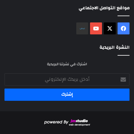
مواقع التواصل الاجتماعي
‫X
فيسبوك
‫YouTube
نلض
النشرة البريدية
اشترك في نشرتنا البريدية
أدخل
بريدك
الإلكتروني