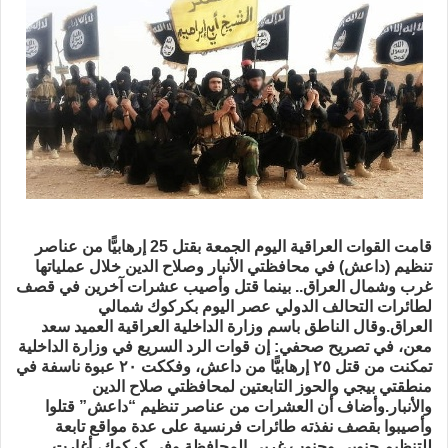
قامت القوات العراقية اليوم الجمعة بقتل 25 إرهابيًّا من عناصر
تنظيم (داعش) في محافظتي الأنبار وصلاح الدين خلال عملياتها
غرب وشمال العراق.. بينما قتل وأصيب عشرات آخرين في قصف
لطائرات التحالف الدولي عصر اليوم بكركوك شمالي
العراق.
وقال الناطق باسم وزارة الداخلية العراقية العميد سعد
معن، في تصريح صحفي: إن قوات الرد السريع في وزارة الداخلية
تمكنت من قتل ٢٥ إرهابيًّا من داعش، وفككت ٢٠ عبوة ناسفة في
منطقتي بيجي والحوز التابعتين لمحافظتي صلاح الدين
والأنبار.وأضاف أن العشرات من عناصر تنظيم “داعش” قتلوا
وأصيبوا بقصف نفذته طائرات فرنسية على عدة مواقع تابعة
للتنظيم جنوبي وجنوب غربي المحافظة.وفي كركوك، أغارت